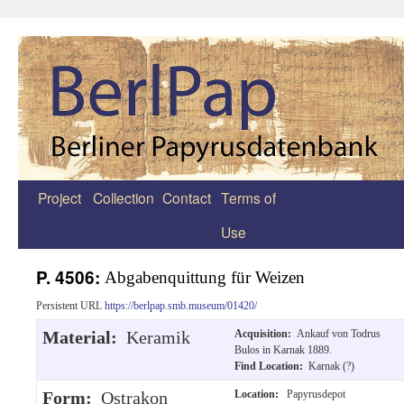
Project
Collection
Contact
Terms of
Zum
Use
Inhalt
springen
P. 4506:
Abgabenquittung für Weizen
Persistent URL
https://berlpap.smb.museum/01420/
Material:
Keramik
Acquisition:
Ankauf von Todrus
Bulos in Karnak 1889.
Find Location:
Karnak (?)
Form:
Ostrakon
Location:
Papyrusdepot