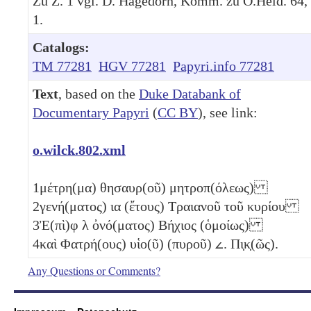
Zu Z. 1 vgl. D. Hagedorn, Komm. zu O.Heid. 64,
1.
Catalogs:
TM 77281
HGV 77281
Papyri.info 77281
Text
, based on the
Duke Databank of
Documentary Papyri
(
CC BY
), see link:
o.wilck.802.xml
1
μέτρη(μα) θησαυρ(οῦ) μητροπ(όλεως)
2
γενή(ματος)
ια
(ἔτους) Τραιανοῦ τοῦ κυρίου
3
Ἐ(πὶ)φ
λ
ὀνό(ματος) Βήχιος (ὁμοίως)
4
καὶ Φατρή(ους) υἱο(ῦ) (πυροῦ)
𐅵
. Πι̣κ̣(ῶς).
Any Questions or Comments?