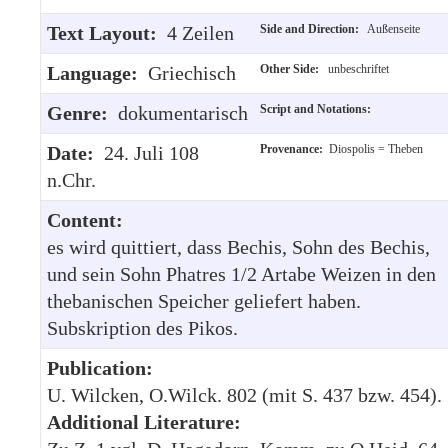
Text Layout:
4 Zeilen
Side and Direction:
Außenseite
Language:
Griechisch
Other Side:
unbeschriftet
Genre:
dokumentarisch
Script and Notations:
Date:
24. Juli 108
Provenance:
Diospolis = Theben
n.Chr.
Content:
es wird quittiert, dass Bechis, Sohn des Bechis,
und sein Sohn Phatres 1/2 Artabe Weizen in den
thebanischen Speicher geliefert haben.
Subskription des Pikos.
Publication:
U. Wilcken, O.Wilck. 802 (mit S. 437 bzw. 454).
Additional Literature: