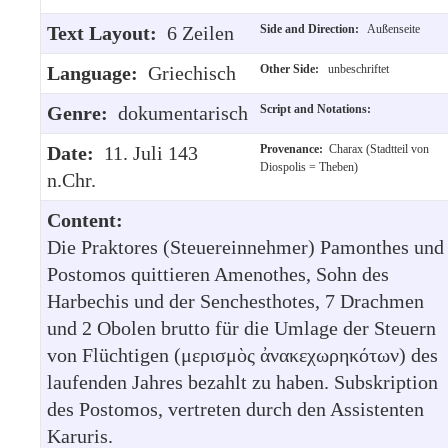
Text Layout:
6 Zeilen
Side and Direction:
Außenseite
Language:
Griechisch
Other Side:
unbeschriftet
Genre:
dokumentarisch
Script and Notations:
Date:
11. Juli 143
Provenance:
Charax (Stadtteil von
Diospolis = Theben)
n.Chr.
Content:
Die Praktores (Steuereinnehmer) Pamonthes und
Postomos quittieren Amenothes, Sohn des
Harbechis und der Senchesthotes, 7 Drachmen
und 2 Obolen brutto für die Umlage der Steuern
von Flüchtigen (μερισμὸς ἀνακεχωρηκότων) des
laufenden Jahres bezahlt zu haben. Subskription
des Postomos, vertreten durch den Assistenten
Karuris.