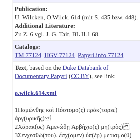
Publication:
U. Wilcken, O.Wilck. 614 (mit S. 435 bzw. 448).
Additional Literature:
Zu Z. 6 vgl. J. G. Tait, BL II.1 68.
Catalogs:
TM 77124
HGV 77124
Papyri.info 77124
Text
, based on the
Duke Databank of
Documentary Papyri
(
CC BY
), see link:
o.wilck.614.xml
1
Παμώνθης καὶ Πόστομο(ς) πράκ(τορες)
ἀργ(υρικῆς)
2
Χάρακ(ος) Ἀμενώθῃ Ἁρβήχιο(ς) μη(τρὸς)
3
Σενχεσθώ(του). ἔσχ(ομεν) ὑπ(ὲρ) μερισμο(ῦ)