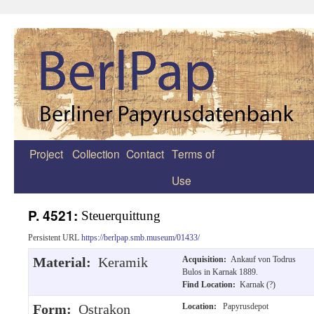
Project
Collection
Contact
Terms of
Zum
Use
Inhalt
springen
P. 4521:
Steuerquittung
Persistent URL
https://berlpap.smb.museum/01433/
Material:
Keramik
Acquisition:
Ankauf von Todrus
Bulos in Karnak 1889.
Find Location:
Karnak (?)
Form:
Ostrakon
Location:
Papyrusdepot