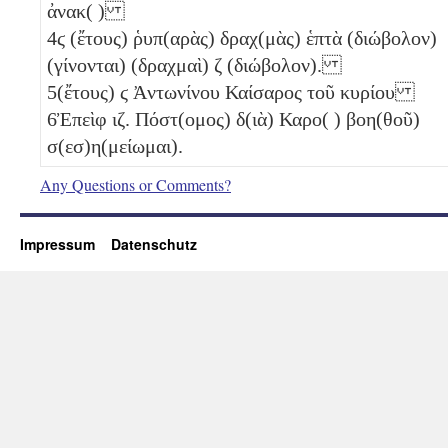
ἀνακ( )
4
ϛ
(ἔτους) ῥυπ(αρὰς) δραχ(μὰς) ἑπτὰ
(διώβολον)
(γίνονται) (δραχμαὶ)
ζ
(διώβολον)
.
5
(ἔτους)
ϛ
Ἀντωνίνου Καίσαρος τοῦ κυρίου
6
Ἐπεὶφ
ιζ
. Πόστ(ομος) δ(ιὰ) Καρο( ) βοη(θοῦ)
σ(εσ)η(μείωμαι).
Any Questions or Comments?
Impressum
Datenschutz