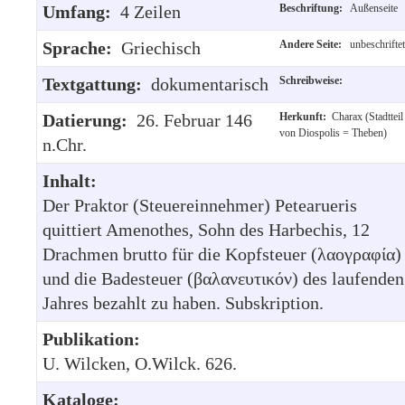
Umfang:
4 Zeilen
Beschriftung:
Außenseite
Sprache:
Griechisch
Andere Seite:
unbeschriftet
Textgattung:
dokumentarisch
Schreibweise:
Datierung:
26. Februar 146
Herkunft:
Charax (Stadtteil
von Diospolis = Theben)
n.Chr.
Inhalt:
Der Praktor (Steuereinnehmer) Petearueris
quittiert Amenothes, Sohn des Harbechis, 12
Drachmen brutto für die Kopfsteuer (λαογραφία)
und die Badesteuer (βαλανευτικόν) des laufenden
Jahres bezahlt zu haben. Subskription.
Publikation:
U. Wilcken, O.Wilck. 626.
Kataloge: