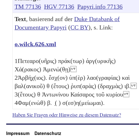
TM 77136
HGV 77136
Papyri.info 77136
Text
, basierend auf der
Duke Databank of
Documentary Papyri
(
CC BY
), s. Link:
o.wilck.626.xml
1
Πετεαρο(υῆρις) πράκ(τωρ) ἀργ(υρικῆς)
Χά(ρακος) Ἀμενώ(θῃ)
2
Ἁρβήχ(ιος). ἔσχ(ον) ὑπ(ὲρ) λαο(γραφίας) καὶ
βαλ(ανικοῦ)
θ
(ἔτους) ῥυπ(αρὰς) (δραχμὰς)
ιβ
.
3
(ἔτους)
θ
Ἀντωνίνου Καίσαρος τοῦ κυρίου
4
Φαμ(ενὼθ)
β
. ̣( ) σ(εσ)η(μείωμαι).
Haben Sie Fragen oder Hinweise zu diesem Datensatz?
Impressum
Datenschutz