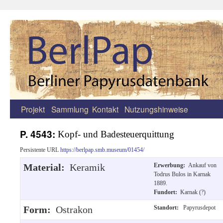
Projekt
Sammlung
Kontakt
Nutzungshinweise
Zum
Inhalt
P. 4543:
Kopf- und Badesteuerquittung
springen
Persistente URL
https://berlpap.smb.museum/01454/
Material:
Keramik
Erwerbung:
Ankauf von
Todrus Bulos in Karnak
1889.
Fundort:
Karnak (?)
Form:
Ostrakon
Standort:
Papyrusdepot