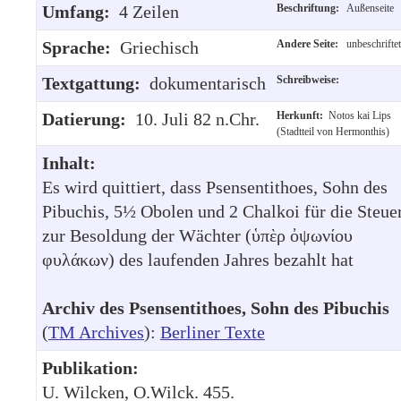
Umfang:
4 Zeilen
Beschriftung:
Außenseite
Sprache:
Griechisch
Andere Seite:
unbeschriftet
Textgattung:
dokumentarisch
Schreibweise:
Datierung:
10. Juli 82 n.Chr.
Herkunft:
Notos kai Lips
(Stadtteil von Hermonthis)
Inhalt:
Es wird quittiert, dass Psensentithoes, Sohn des
Pibuchis, 5½ Obolen und 2 Chalkoi für die Steue
zur Besoldung der Wächter (ὑπὲρ ὀψωνίου
φυλάκων) des laufenden Jahres bezahlt hat
Archiv des Psensentithoes, Sohn des Pibuchis
(
TM Archives
):
Berliner Texte
Publikation:
U. Wilcken, O.Wilck. 455.