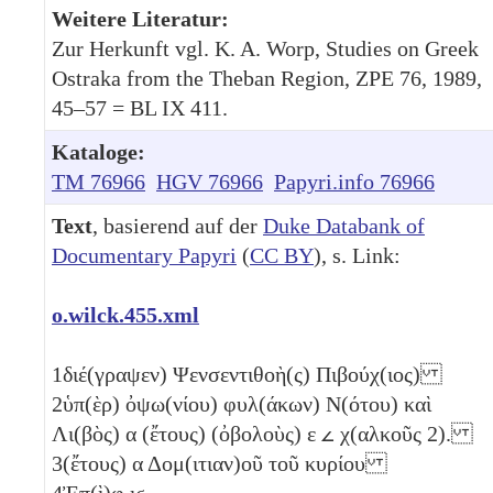
Weitere Literatur:
Zur Herkunft vgl. K. A. Worp, Studies on Greek
Ostraka from the Theban Region, ZPE 76, 1989,
45–57 = BL IX 411.
Kataloge:
TM 76966
HGV 76966
Papyri.info 76966
Text
, basierend auf der
Duke Databank of
Documentary Papyri
(
CC BY
), s. Link:
o.wilck.455.xml
1
διέ(γραψεν) Ψενσεντιθοὴ(ς) Πιβούχ(ιος)
2
ὑπ(ὲρ) ὀψω(νίου) φυλ(άκων) Ν(ότου) καὶ
Λι(βὸς)
α
(ἔτους) (ὀβολοὺς)
ε
𐅵
χ(αλκοῦς 2)
.
3
(ἔτους)
α
Δομ(ιτιαν)οῦ τοῦ κυρίου
4
Ἐπ(ὶ)φ
ιϛ
.