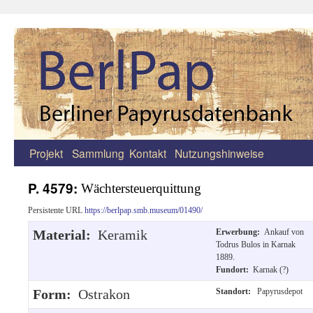
Projekt
Sammlung
Kontakt
Nutzungshinweise
Zum
Inhalt
P. 4579:
Wächtersteuerquittung
springen
Persistente URL
https://berlpap.smb.museum/01490/
Material:
Keramik
Erwerbung:
Ankauf von
Todrus Bulos in Karnak
1889.
Fundort:
Karnak (?)
Form:
Ostrakon
Standort:
Papyrusdepot