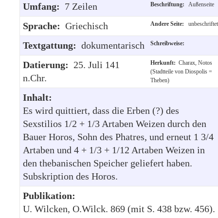
Umfang:
7 Zeilen
Beschriftung:
Außenseite
Sprache:
Griechisch
Andere Seite:
unbeschriftet
Textgattung:
dokumentarisch
Schreibweise:
Datierung:
25. Juli 141
Herkunft:
Charax, Notos
(Stadtteile von Diospolis =
n.Chr.
Theben)
Inhalt:
Es wird quittiert, dass die Erben (?) des
Sexstilios 1/2 + 1/3 Artaben Weizen durch den
Bauer Horos, Sohn des Phatres, und erneut 1 3/4
Artaben und 4 + 1/3 + 1/12 Artaben Weizen in
den thebanischen Speicher geliefert haben.
Subskription des Horos.
Publikation:
U. Wilcken, O.Wilck. 869 (mit S. 438 bzw. 456).