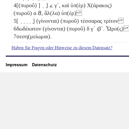
4
[(πυροῦ) ] ̣ ̣]
𐅵
γ´
, καὶ ὑπ(ὲρ) Χ(άρακος)
(πυροῦ)
α
𐅸
, ἄλ(λα) ὑπ(ὲρ)
5
[ ̣ ̣ ̣ ̣ ̣] (γίνονται) (πυροῦ) τέσσαρας τρίτον
6
δωδέκατον (γίνονται) (πυροῦ)
δ
γ´
ιβ´
. Ὧρο(ς
7
σεση(μείωμαι).
Haben Sie Fragen oder Hinweise zu diesem Datensatz?
Impressum
Datenschutz