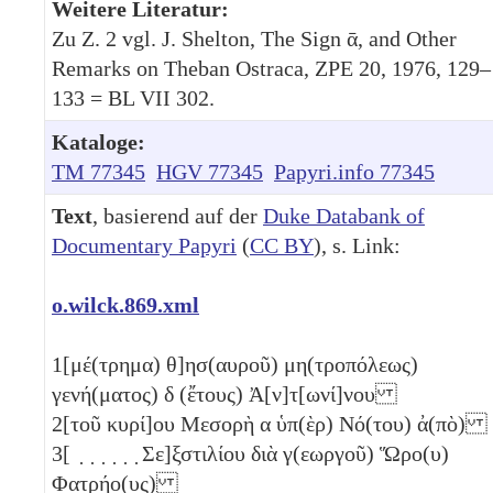
Weitere Literatur:
Zu Z. 2 vgl. J. Shelton, The Sign ᾱ, and Other
Remarks on Theban Ostraca, ZPE 20, 1976, 129–
133 = BL VII 302.
Kataloge:
TM 77345
HGV 77345
Papyri.info 77345
Text
, basierend auf der
Duke Databank of
Documentary Papyri
(
CC BY
), s. Link:
o.wilck.869.xml
1
[μέ(τρημα) θ]ησ(αυροῦ) μη(τροπόλεως)
γενή(ματος)
δ
(ἔτους) Ἀ[ν]τ[ωνί]νου
2
[τοῦ κυρί]ου Μεσορὴ
α
ὑπ(ὲρ) Νό(του) ἀ(πὸ)
3
[ ̣ ̣ ̣ ̣ ̣ ̣ Σε]ξστιλίου διὰ γ(εωργοῦ) Ὥρο(υ)
Φατρήο(υς)