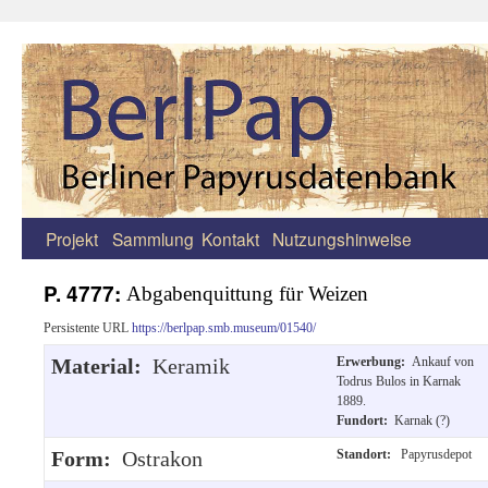
Projekt
Sammlung
Kontakt
Nutzungshinweise
Zum
Inhalt
P. 4777:
Abgabenquittung für Weizen
springen
Persistente URL
https://berlpap.smb.museum/01540/
Material:
Keramik
Erwerbung:
Ankauf von
Todrus Bulos in Karnak
1889.
Fundort:
Karnak (?)
Form:
Ostrakon
Standort:
Papyrusdepot