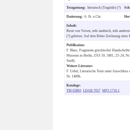
Textgattung:
literarisch (Tragödie) (?)
Sch
Datierung:
6. Jh. n.Chr.
Her
Inhalt:
Reste von Versen, teils iambisch, teils anderen
(?) gehören. Auf dem Rekto Zeichnung eines 
Publikation:
F. Blass, Fragmente griechischer Handschrift
Museum zu Berlin, ZÄS 19, 1881, 23–24, Nr. 
Snell).
Weitere Literatur:
F. Uebel, Literarische Texte unter Ausschluss 
Nr. 1409b.
Kataloge:
TM 65803
LDAB 7057
MP3 1716.1