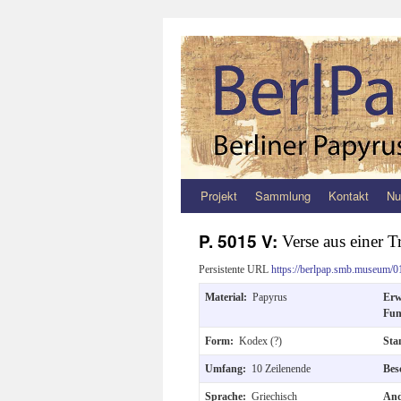
Projekt
Sammlung
Kontakt
Nu
Zum
Inhalt
P. 5015 V:
Verse aus einer T
springen
Persistente URL
https://berlpap.smb.museum/0
Material:
Papyrus
Er
Fun
Form:
Kodex (?)
Sta
Umfang:
10 Zeilenende
Bes
Sprache:
Griechisch
And