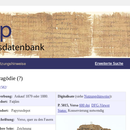
tzungshinweise
Erweiterte Suche
ragödie (?)
1582/
werbung:
Ankauf 1879 oder 1880.
Digitalisate
(siehe
Nutzungshinweise
)
:
dort:
Faijûm
P. 5015, Verso
600 dpi
DFG-Viewer
ndort:
Papyrusdepot
Status:
Konservierung notwendig
chriftung:
Verso, quer zu den Fasern
ere Seite:
Zeichnung