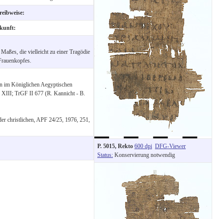
reibweise:
kunft:
 Maßes, die vielleicht zu einer Tragödie
Frauenkopfes.
en im Königlichen Aegyptischen
XIII; TrGF II 677 (R. Kannicht - B.
der christlichen, APF 24/25, 1976, 251,
P. 5015, Rekto
600 dpi
DFG-Viewer
Status:
Konservierung notwendig