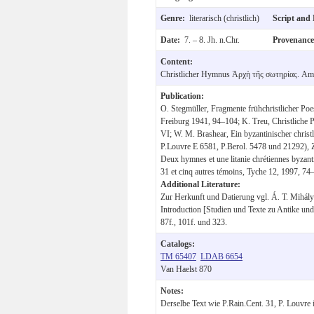
Genre:
literarisch (christlich)
Script and
Date:
7. – 8. Jh. n.Chr.
Provenanc
Content:
Christlicher Hymnus Ἀρχὴ τῆς σωτηρίας. Amu
Publication:
O. Stegmüller, Fragmente frühchristlicher Poe
Freiburg 1941, 94–104; K. Treu, Christliche 
VI; W. M. Brashear, Ein byzantinischer christ
P.Louvre E 6581, P.Berol. 5478 und 21292), 
Deux hymnes et une litanie chrétiennes byzant
31 et cinq autres témoins, Tyche 12, 1997, 74
Additional Literature:
Zur Herkunft und Datierung vgl. Á. T. Mihályk
Introduction [Studien und Texte zu Antike un
87f., 101f. und 323.
Catalogs:
TM 65407
LDAB 6654
Van Haelst 870
Notes:
Derselbe Text wie P.Rain.Cent. 31, P. Louvre