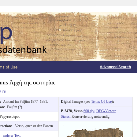
ms of Use
Advanced Search
mnus Ἀρχὴ τῆς σωτηρίας
613/
n:
Ankauf im Faijûm 1877–1881.
Digital Images
(see
Terms Of Use
)
:
ion:
Faijûm (?)
P. 5478, Verso
600 dpi
DFG-Viewer
Papyrusdepot
Status:
Konservierung notwendig
irection:
Verso, quer zu den Fasern
e:
anderer Text