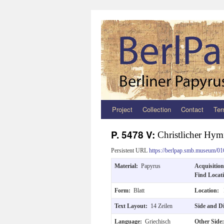
Project
Collection
Contact
Ter
Zum
Inhalt
P. 5478 V:
Christlicher Hy
springen
Persistent URL
https://berlpap.smb.museum/01
Material:
Papyrus
Acquisitio
Find Locat
Form:
Blatt
Location:
Text Layout:
14 Zeilen
Side and D
Language:
Griechisch
Other Sid