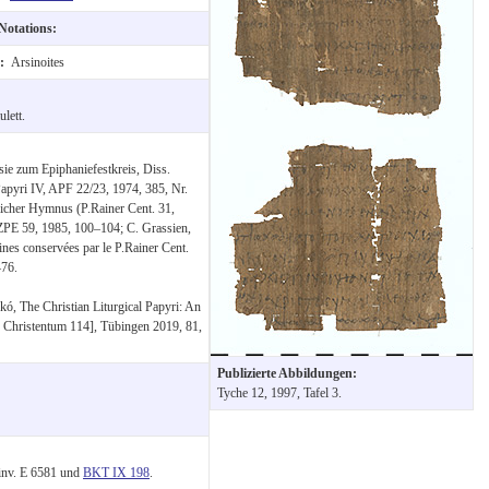
 Notations:
e:
Arsinoites
lett.
sie zum Epiphaniefestkreis, Diss.
Papyri IV, APF 22/23, 1974, 385, Nr.
licher Hymnus (P.Rainer Cent. 31,
ZPE 59, 1985, 100–104; C. Grassien,
ines conservées par le P.Rainer Cent.
–76.
ó, The Christian Liturgical Papyri: An
d Christentum 114], Tübingen 2019, 81,
Publizierte Abbildungen:
Tyche 12, 1997, Tafel 3.
 inv. E 6581 und
BKT IX 198
.