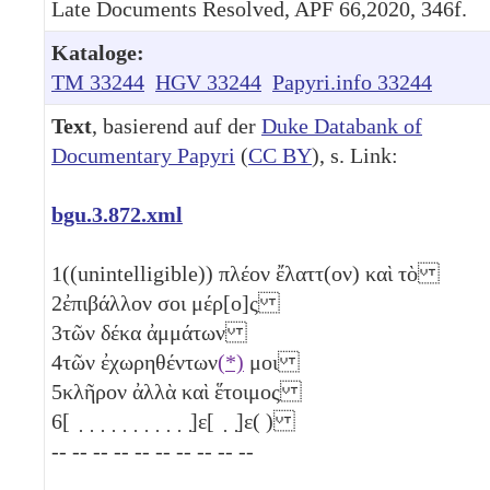
Late Documents Resolved, APF 66,2020, 346f.
Kataloge:
TM 33244
HGV 33244
Papyri.info 33244
Text
, basierend auf der
Duke Databank of
Documentary Papyri
(
CC BY
), s. Link:
bgu.3.872.xml
1
((unintelligible)) πλέον ἔλαττ(ον) καὶ τὸ
2
ἐπιβάλλον σοι μέρ[ο]ς
3
τῶν δέκα
ἀμμάτων
4
τῶν ἐχωρηθέντων
(*)
μοι
5
κλῆρον ἀλλὰ καὶ ἕτοιμος
6
[ ̣ ̣ ̣ ̣ ̣ ̣ ̣ ̣ ̣ ̣ ̣]ε[ ̣ ̣]ε( )
-- -- -- -- -- -- -- -- -- --