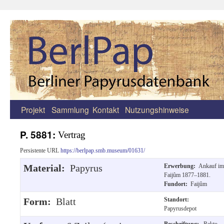
Projekt
Sammlung
Kontakt
Nutzungshinweise
Zum
Inhalt
P. 5881:
Vertrag
springen
Persistente URL
https://berlpap.smb.museum/01631/
Material:
Papyrus
Erwerbung:
Ankauf im
Faijûm 1877–1881.
Fundort:
Faijûm
Form:
Blatt
Standort:
Papyrusdepot
Beschriftung:
Rekto,