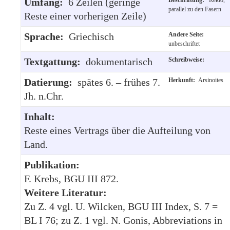
Umfang:
6 Zeilen (geringe
parallel zu den Fasern
Reste einer vorherigen Zeile)
Sprache:
Griechisch
Andere Seite:
unbeschriftet
Textgattung:
dokumentarisch
Schreibweise:
Datierung:
spätes 6. – frühes 7.
Herkunft:
Arsinoites
Jh. n.Chr.
Inhalt:
Reste eines Vertrags über die Aufteilung von
Land.
Publikation:
F. Krebs, BGU III 872.
Weitere Literatur:
Zu Z. 4 vgl. U. Wilcken, BGU III Index, S. 7 =
BL I 76; zu Z. 1 vgl. N. Gonis, Abbreviations in