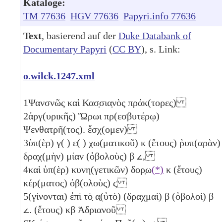
Kataloge:
TM 77636
HGV 77636
Papyri.info 77636
Text
, basierend auf der
Duke Databank of
Documentary Papyri
(
CC BY
), s. Link:
o.wilck.1247.xml
1
Ψανσνῶς καὶ Κασ̣σια̣νὸς πράκ(τορες)
2
ἀργ(υρικῆς) Ὥρωι πρ(εσβυτέρῳ)
Ψενθατρῆ(τος). ἔσχ(ομεν)
3
ὑπ(ὲρ) γ( ) ε( ) χω(ματικοῦ)
κ
(ἔτους) ῥυπ(αρὰν)
δραχ(μὴν) μίαν
(ὀβολοὺς)
β
𐅵
,
4
καὶ ὑπ(ὲρ) κυνη(γετικῶν) δορ̣ω
(*)
κ
(ἔτους)
κέρ(ματος) ὀβ(ολοὺς)
ϛ
5
(γίνονται) ἐπὶ τὸ̣ α̣(ὐτὸ) (δραχμαὶ)
β
(ὀβολοὶ)
β
𐅵
. (ἔτους)
κβ
Ἁδριανοῦ