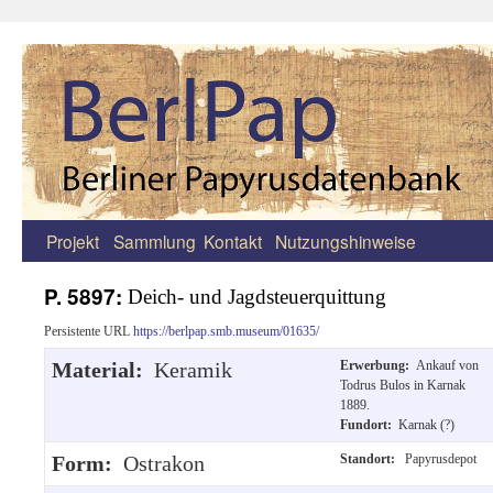
Projekt
Sammlung
Kontakt
Nutzungshinweise
Zum
Inhalt
P. 5897:
Deich- und Jagdsteuerquittung
springen
Persistente URL
https://berlpap.smb.museum/01635/
Material:
Keramik
Erwerbung:
Ankauf von
Todrus Bulos in Karnak
1889.
Fundort:
Karnak (?)
Form:
Ostrakon
Standort:
Papyrusdepot