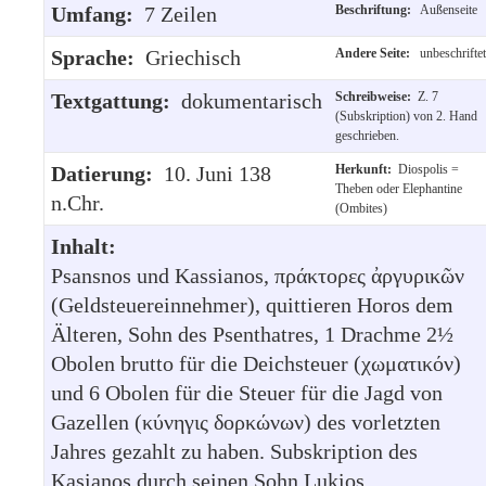
Umfang:
7 Zeilen
Beschriftung:
Außenseite
Sprache:
Griechisch
Andere Seite:
unbeschriftet
Textgattung:
dokumentarisch
Schreibweise:
Z. 7
(Subskription) von 2. Hand
geschrieben.
Datierung:
10. Juni 138
Herkunft:
Diospolis =
Theben oder Elephantine
n.Chr.
(Ombites)
Inhalt:
Psansnos und Kassianos, πράκτορες ἀργυρικῶν
(Geldsteuereinnehmer), quittieren Horos dem
Älteren, Sohn des Psenthatres, 1 Drachme 2½
Obolen brutto für die Deichsteuer (χωματικόν)
und 6 Obolen für die Steuer für die Jagd von
Gazellen (κύνηγις δορκώνων) des vorletzten
Jahres gezahlt zu haben. Subskription des
Kasianos durch seinen Sohn Lukios.