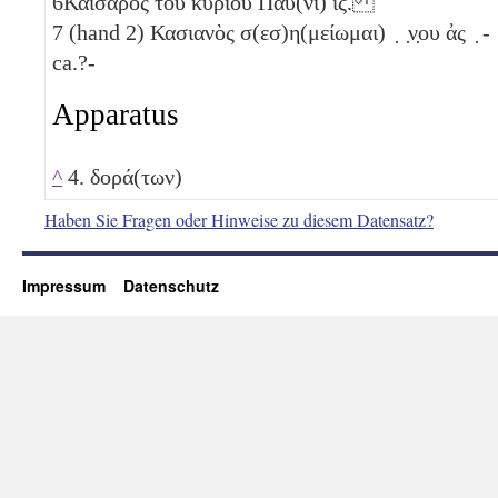
6
Καίσαρος τοῦ κυρίου Παῦ(νι)
ιϛ
.
7
(hand 2) Κασιανὸς σ(εσ)η(μείωμαι) ̣ ̣ν̣ου ἀς ̣ -
ca.?-
Apparatus
^
4. δορά(των)
Haben Sie Fragen oder Hinweise zu diesem Datensatz?
Impressum
Datenschutz