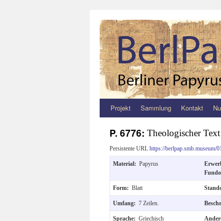
Projekt
Sammlung
Kontakt
Nu
Zum
Inhalt
P. 6776:
Theologischer Text 
springen
Persistente URL
https://berlpap.smb.museum/0
Material:
Papyrus
Erwe
Fundo
Form:
Blatt
Stand
Umfang:
7 Zeilen.
Besch
Sprache:
Griechisch
Ander