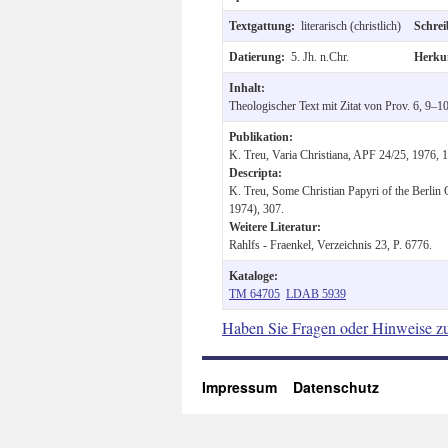
Textgattung:
literarisch (christlich)
Schre
Datierung:
5. Jh. n.Chr.
Herku
Inhalt:
Theologischer Text mit Zitat von Prov. 6, 9–10
Publikation:
K. Treu, Varia Christiana, APF 24/25, 1976, 
Descripta:
K. Treu, Some Christian Papyri of the Berlin
1974), 307.
Weitere Literatur:
Rahlfs - Fraenkel, Verzeichnis 23, P. 6776.
Kataloge:
TM 64705
LDAB 5939
Haben Sie Fragen oder Hinweise z
Impressum
Datenschutz