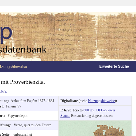
tzungshinweise
Erweiterte Suche
mit Proverbienzitat
1679/
rbung:
Ankauf im Faijûm 1877–1881.
Digitalisate
(siehe
Nutzungshinweise
)
:
rt:
Faijûm (?)
P. 6776, Rekto
600 dpi
DFG-Viewer
ort:
Papyrusdepot
Status:
Restaurierung abgeschlossen
riftung:
Verso, quer zu den Fasern
e Seite:
unbeschriftet