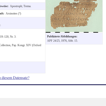
ibweise:
Apostroph; Trema.
nft:
Arsinoites (?)
.
Publizierte Abbildungen:
119–120, Nr. 3.
APF 24/25, 1976, Abb. 15.
 Collection, Pap. Kongr. XIV (Oxford
u diesem Datensatz?