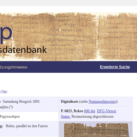
tzungshinweise
Erweiterte Suche
1706/
g:
Sammlung Brugsch 1891.
Digitalisate
(siehe
Nutzungshinweise
)
:
aijûm (?)
P. 6825, Rekto
600 dpi
DFG-Viewer
Papyrusdepot
Status:
Restaurierung abgeschlossen
ng:
Rekto, parallel zu den Fasern