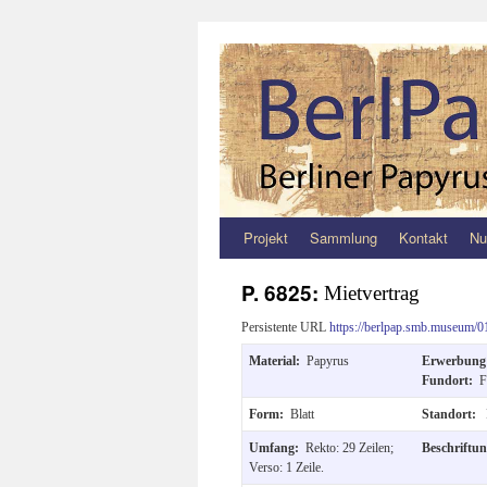
Projekt
Sammlung
Kontakt
Nu
Zum
Inhalt
P. 6825:
Mietvertrag
springen
Persistente URL
https://berlpap.smb.museum/0
Material:
Papyrus
Erwerbun
Fundort:
F
Form:
Blatt
Standort:
Umfang:
Rekto: 29 Zeilen;
Beschriftu
Verso: 1 Zeile.