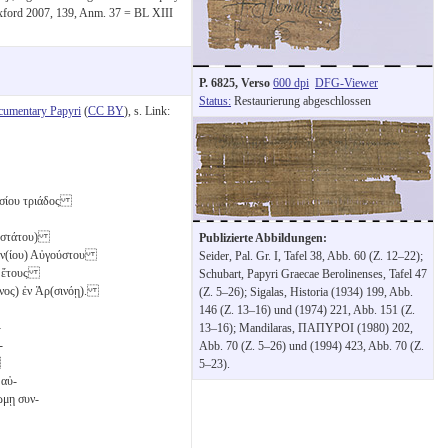
xford 2007, 139, Anm. 37 = BL XIII
P. 6825, Verso
600 dpi
DFG-Viewer
Status:
Restaurierung abgeschlossen
cumentary Papyri
(
CC BY
), s. Link:
οουσίου τριάδος
β(εστάτου)
Publizierte Abbildungen:
ἰων(ίου) Αὐγούστου
Seider, Pal. Gr. I, Tafel 38, Abb. 60 (Z. 12–22);
ῦ ἔτους
Schubart, Papyri Graecae Berolinenses, Tafel 47
ωνος) ἐν Ἀρ(σινόῃ).
(Z. 5–26); Sigalas, Historia (1934) 199, Abb.
146 (Z. 13–16) und (1974) 221, Abb. 151 (Z.
-
13–16); Mandilaras, ΠΑΠΥΡΟΙ (1980) 202,
-
Abb. 70 (Z. 5–26) und (1994) 423, Abb. 70 (Z.
ῳ
5–23).
 αὐ-
ώμῃ συν-