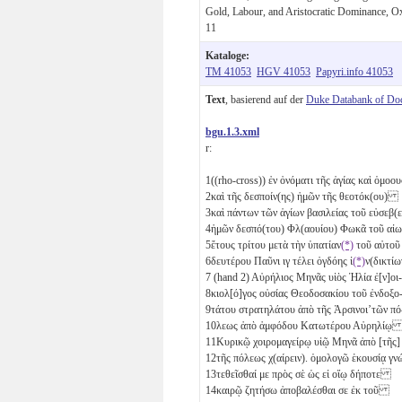
Gold, Labour, and Aristocratic Dominance, O
11
Kataloge:
TM 41053
HGV 41053
Papyri.info 41053
Text
, basierend auf der
Duke Databank of Do
bgu.1.3.xml
r:
1
((rho-cross)) ἐν ὀνόματι τῆς ἁγίας καὶ ὁμ
2
καὶ τῆς δεσποίν(ης) ἡμῶν τῆς θεοτόκ(ου)
3
καὶ πάντων τῶν ἁγίων βασιλείας τοῦ εὐσε
4
ἡμῶν δεσπό(του) Φλ(αουίου) Φωκᾶ τοῦ α
5
ἔτους
τρίτου
μετὰ τὴν ὑπατίαν
(*)
τοῦ αὐτο
6
δευτέρου
Παῦνι
ιγ
τέλει
ὀγδόης
ἰ
(*)
ν(δικτί
7
(hand 2) Αὐρήλιος Μηνᾶς υἱὸς Ἠλία ἐ[ν]οι-
8
κιολ[ό]γος οὐσίας Θεοδοσακίου τοῦ ἐνδοξο
9
τάτου στρατηλάτου ἀπὸ τῆς Ἀρσινοι’τῶν πό
10
λεως ἀπὸ ἀμφόδου Κατωτέρου Αὐρηλί
11
Κυρικῷ χοιρομαγείρῳ υἱῷ Μηνᾶ ἀπὸ [τῆς]
12
τῆς πόλεως χ(αίρειν). ὁμολογῶ ἑκουσίᾳ γν
13
τεθεῖσθαί με πρὸς σὲ ὡς εἰ οἵῳ δήποτε
14
καιρῷ ζητήσω ἀποβαλέσθαι σε ἐκ τοῦ