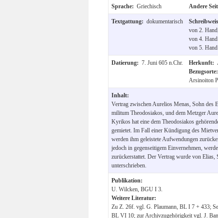
Sprache:
Griechisch
Andere Sei
Textgattung:
dokumentarisch
Schreibwei
von 2. Hand,
von 4. Hand 
von 5. Hand
Datierung:
7. Juni 605 n.Chr.
Herkunft:
Bezugsorte
Arsinoiton P
Inhalt:
Vertrag zwischen Aurelios Menas, Sohn des E
militum Theodosiakos, und dem Metzger Aure
Kyrikos hat eine dem Theodosiakos gehören
gemietet. Im Fall einer Kündigung des Mietve
werden ihm geleistete Aufwendungen zurücker
jedoch in gegenseitigem Einvernehmen, werd
zurückerstattet. Der Vertrag wurde von Elias
unterschrieben.
Publikation:
U. Wilcken, BGU I 3.
Weitere Literatur:
Zu Z. 26f. vgl. G. Plaumann, BL I 7 + 433; Sei
BL VI 10; zur Archivzugehörigkeit vgl. J. Ban