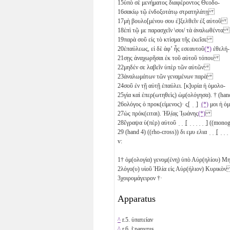
15
ὑπὸ σὲ μενήματος διαφέροντος Θεοδο-
16
σακίῳ τῷ ἐνδοξοτάτῳ στρατηλάτῃ
17
μὴ βουλο[μένου σου ἐ]ξελθεῖν ἐξ αὐτοῦ
18
ἐπὶ τῷ με παρασχεῖν \σοι/ τὰ ἀναλωθέντα
19
παρὰ σοῦ εἰς τὸ κτίσμα τῆς ἐκεῖσε
20
ἐπαύλεως, εἰ δὲ ἀφʼ ἧς εσεαυτοῦ
(*)
ἐθελή-
21
σῃς ἀναχωρῆσαι ἐκ τοῦ αὐτοῦ τόπου
22
μηδέν σε λαβεῖν ὑπὲρ τῶν αὐτῶν
23
ἀναλωμάτων τῶν γεναμένων παρὰ
24
σοῦ ἐν τῇ αὐτῇ ἐπαύλει. [κ]υρία ἡ ὁμολο-
25
γία καὶ ἐπερ(ωτηθεὶς) ὡμ(ολόγησα). † (han
26
ολόγος ὁ προκ(είμενος)· ς[ ̣ ̣] ̣
(*)
μοι ἡ 
27
ὡς πρόκ(ειται). Ἠλ̣ία̣ς Ἰ̣ωάνης
(*)
28
ἔγραψα ὑ(πὲρ) αὐτοῦ ̣ ̣ ̣[ ̣ ̣ ̣ ̣ ̣ ̣] ((m
29
(hand 4) ((rho-cross)) δι εμυ ελια ̣ ̣ ̣[ ̣ ̣ ̣ ̣
v:
1
† ὁμ(ολογία) γενομ(ένη) ὑπὸ Αὐρ(ηλίου) Μη
2
λόγο(υ) υἱοῦ Ἠλία εἰς Αὐρ(ήλιον) Κυρικὸ
3
χοιρομάγειρον †·
Apparatus
^
r.5. ὑπατείαν
^
r.6. ἰ̈ papyrus