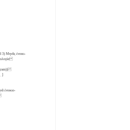
d 3) Μηνᾶς ἐνοικι-
ὁμολογία
onogram))
 ̣]
νᾶ ἐνοικιο-
ν