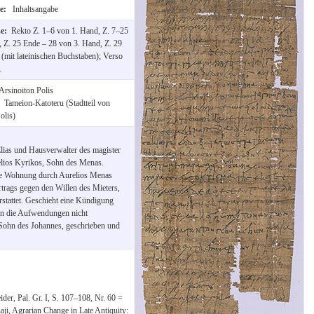
te:
Inhaltsangabe
se:
Rekto Z. 1–6 von 1. Hand, Z. 7–25
 Z. 25 Ende – 28 von 3. Hand, Z. 29
(mit lateinischen Buchstaben); Verso
.
Arsinoiton Polis
:
Tameion-Katoteru (Stadtteil von
olis)
lias und Hausverwalter des magister
lios Kyrikos, Sohn des Menas.
de Wohnung durch Aurelios Menas
rtrags gegen den Willen des Mieters,
stattet. Geschieht eine Kündigung
en die Aufwendungen nicht
, Sohn des Johannes, geschrieben und
der, Pal. Gr. I, S. 107–108, Nr. 60 =
aji, Agrarian Change in Late Antiquity: