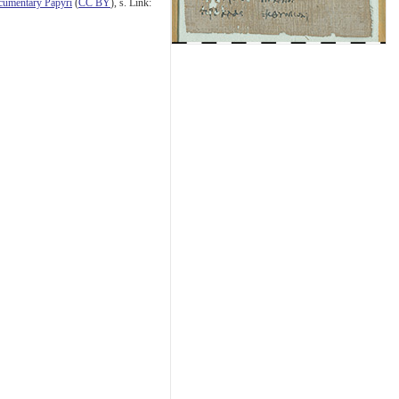
cumentary Papyri
(
CC BY
), s. Link: