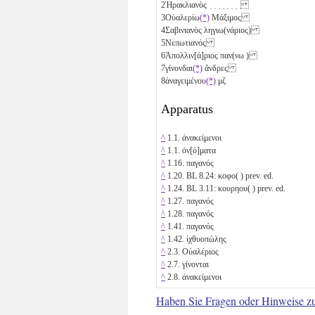
2
Ἡρακλιανὸς ̣ ̣ ̣ ̣ ̣ ̣ ̣ ̣
3
Οὐαλερίω
(*)
Μάξιμος
4
Σαβινιανὸς ληγιω(νάριος)
5
Νεπωτιανός
6
Ἀπολλιν[ά]ριος παν(νω )
7
γίνονδαι
(*)
ἄνδρες
8
ἀναγειμένου
(*)
μζ
Apparatus
^
1.1. ἀνακείμενοι
^
1.1. ὀν[ό]ματα
^
1.16. παγανός
^
1.20. BL 8.24: κοφο( ) prev. ed.
^
1.24. BL 3.11: κουρηου( ) prev. ed.
^
1.27. παγανός
^
1.28. παγανός
^
1.41. παγανός
^
1.42. ἰχθυοπώλης
^
2.3. Οὐαλέριος
^
2.7. γίνονται
^
2.8. ἀνακείμενοι
Haben Sie Fragen oder Hinweise z