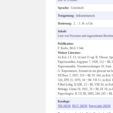
Sprache:
Griechisch
Textgattung:
dokumentarisch
Datierung:
2. – 3. Jh. n.Chr.
Inhalt:
Liste von Personen und zugeordneten Berufen
Publikation:
F. Krebs, BGU I 344.
Weitere Literatur:
Zu Kol. I Z. 13, 14 und 15 vgl. B. Olsson, S
Papyrusstellen, Aegyptus 7, 1926, 112 = BL II
Kapsomenakis, Voruntersuchungen 10, Anm. 2 =
G. Kapsomenos, Ereuani eis ten glossan ton he
EEThess 7, 1957, 353 = BL IV 344; zu Kol. I 
324, ZPE 21, 1976, 34 = BL VII 11; zu Kol. I
P.Berl.Leihg. II 42B, 13 = BL VIII 24; zu Kol. 
Beiträge, Glotta 19, 1931, 76 = BL IX 18; zu 
Papyrologica. II, CE 80, 2005, 244–245 = BL
Kataloge:
TM 28256
HGV 28256
Papyri.info 28256