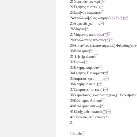
21
Νεφερὼν τον γερ( )
22
Σερῆνος πμοτει( )
23
Σερῆνος ὀνηλάτης
24
Ἀπολλινά[ρ]ιος κουρηού(ς)
(*)
(*)
25
Ἀμμωνᾶς χω[ ̣ ̣]ς
26
Μάγνος
27
Μάρωνος πακαν\ός/
(*)
28
Ἀπολλώνιος πακανός
(*)
29
Ἀντωνῖνος (ἑκατονταρχείας) Φιλωδάμ(ο
30
Πτολεμᾶις
31
[Π]ετ[ρ]ώνιος
32
Συρίων
33
Κλήμης κομον\α/
34
Σερῆνος Πετεαρματι
35
Δομίτιος κρει[ ̣ ̣ ̣ ̣]ς
36
Κλήμης Καλα( )
37
Σωκράτης πατ̣τ̣αει( )
38
Νεμεσιανὸς (ἑκατονταρχείας) Ἡρακλι(α
39
Κάστωρος Λιβικὸς
40
Πτολεμᾶις ὀπτίων
41
Εἰ[σ]χυρᾶς πακανός
(*)
42
Ἡρακλᾶς ἐκθυοπώλι
(*)
2:
1
Ἑρμᾶς