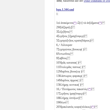
Text
, basierend auf der
Duke Databank of Do
bgu.1.344.xml
1:
1
οἱ ἀνακίμενοι
(*)
ὧ[ν] τὰ ἀν[ά]ματα
(*)
2
Μ[άξ]ιμο[ς]
3
Σε[ρ]ῆνος
4
Σερῆνος [ἰ]μαγ(ίνιφερ)
5
Σεμπρώ[ν]ιος κραπι(δάριος)
6
／Αἰλουραν
7
Σεμπρώνιος βουκεφ( )
8
Ἀντωνῖνος
9
Σαβῖνος
10
Ἡρᾶς καταπαι( )
11
Πτολεμᾶις παννω( )
12
Μαρῖνος βουκ(εφ )
13
Κάστωρος φαρακρ̣( )
14
Μαρῖνος ἁρμοκ( )
15
Κλήμης οεντικα( )
16
／Ποτάμωνος πακαν\ός/
(*)
17
Σερῆνος ἰμαγ(ίνιφερ)
18
Κλήμης ὀπτί(ων)
19
Θέων
20
Ἡρακλιανὸς κοφο(πλόκος)
(*)