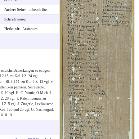
Andere Seite:
unbeschriftet
Schreibweise:
Herkunft:
Arsinoites
.
prachliche Bemerkungen zu einigen
.2 15; zu Kol. I Z. 24 vgl.
 BL III 11; zu Kol. I Z. 13 vgl. S.
llenikon papyron. Seira prote,
Z. 10 vgl. H. C. Youtie, O.Mich. I
 Z. 20 vgl. T. Kalén, Komm. zu
I Z. 5 vgl. J. Zingerle, Lexikalische
Kol. I 20 und 25 vgl. G. Nachtergael,
 XIII 19.