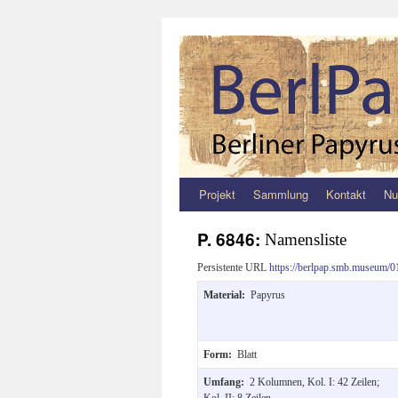
Projekt
Sammlung
Kontakt
Nu
Zum
Inhalt
P. 6846:
Namensliste
springen
Persistente URL
https://berlpap.smb.museum/0
Material:
Papyrus
Form:
Blatt
Umfang:
2 Kolumnen, Kol. I: 42 Zeilen;
Kol. II: 8 Zeilen.