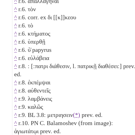
^
r.6. ἀπαλλαγῆναι
^
r.6. τὸν
^
r.6. corr. ex δι [[κ]]κεου
^
r.6. τὸ
^
r.6. κτήματος
^
r.6. ὑπερθῇ
^
r.6. ὑ̈ papyrus
^
r.6. εὐλάβεια
^
r.8. : [:πατρι διάθεσιν, l. πατρικῇ διαθέσει:] prev
ed.
^
r.8. ἐκπέμψαι
^
r.8. αὐθεντεῖς
^
r.9. λαμβάνεις
^
r.9. καλῶς
^
r.9. BL 3.8: μετριησειν
(*)
prev. ed.
^
r.10. PN C. Balamoshev (from image):
ἁγιωτάτῳι prev. ed.