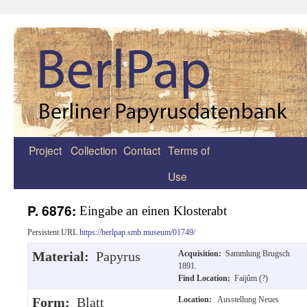
Project
Collection
Contact
Terms of
Zum
Use
Inhalt
springen
P. 6876:
Eingabe an einen Klosterabt
Persistent URL
https://berlpap.smb.museum/01749/
Material:
Papyrus
Acquisition:
Sammlung Brugsch
1891.
Find Location:
Faijûm (?)
Form:
Blatt
Location:
Ausstellung Neues