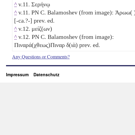
^
v.11. Σερήνῳ
^
v.11. PN C. Balamoshev (from image): Ἀρωω( 
[-ca.?-] prev. ed.
^
v.12. μείζ(ων)
^
v.12. PN C. Balamoshev (from image):
Πιναρά(χθεως)Πιναρ δ(ιὰ) prev. ed.
Any Questions or Comments?
Impressum
Datenschutz