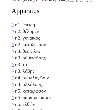
Apparatus
^
r.1. ἐπειδὴ
^
r.2. θέλομεν
^
r.2. γυναικὸς
^
r.2. καταξίωσον
^
r.3. θεοφιλία
^
r.3. αὐθεντήσῃς
^
r.3. τὸ
^
r.3. λάβῃς
^
r.4. ἀπαλλαγῶσιν
^
r.4. ἀλλήλους
^
r.5. καταξίωσον
^
r.5. παρασκευάσαι
^
r.5. ἐλθεῖν