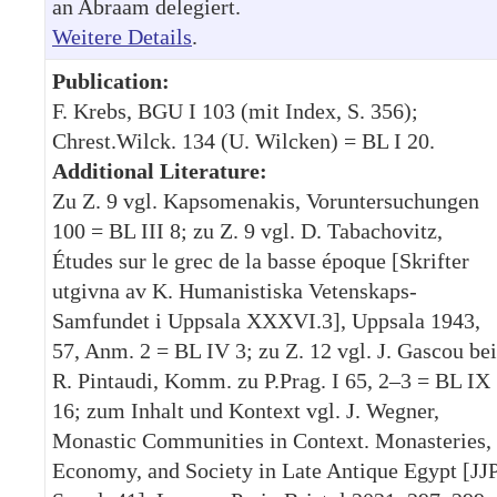
an Abraam delegiert.
Weitere Details
.
Publication:
F. Krebs, BGU I 103 (mit Index, S. 356);
Chrest.Wilck. 134 (U. Wilcken) = BL I 20.
Additional Literature:
Zu Z. 9 vgl. Kapsomenakis, Voruntersuchungen
100 = BL III 8; zu Z. 9 vgl. D. Tabachovitz,
Études sur le grec de la basse époque [Skrifter
utgivna av K. Humanistiska Vetenskaps-
Samfundet i Uppsala XXXVI.3], Uppsala 1943,
57, Anm. 2 = BL IV 3; zu Z. 12 vgl. J. Gascou bei
R. Pintaudi, Komm. zu P.Prag. I 65, 2–3 = BL IX
16; zum Inhalt und Kontext vgl. J. Wegner,
Monastic Communities in Context. Monasteries,
Economy, and Society in Late Antique Egypt [JJ