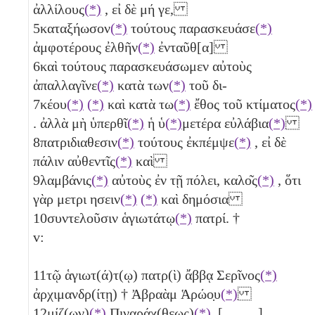
ἀλλίλους
(*)
, εἰ δὲ μή γε,
5
καταξήωσον
(*)
τούτους παρασκευάσε
(*)
ἀμφοτέρους ἐλθῆν
(*)
ἐνταῦθ[α]
6
καὶ τούτους παρασκευάσωμεν αὐτοὺς
ἀπαλλαγῖνε
(*)
κατὰ των
(*)
τοῦ δι-
7
κέου
(*)
(*)
καὶ κατὰ τω
(*)
ἔθος τοῦ κτίματος
(*)
. ἀλλὰ μὴ ὑπερθῖ
(*)
ἡ ὑ
(*)
μετέρα εὐλάβια
(*)
8
πατριδιαθεσιν
(*)
τούτους ἐκπέμψε
(*)
, εἰ δὲ
πάλιν αὐθεντῖς
(*)
καὶ
9
λαμβάνις
(*)
αὐτοὺς ἐν τῇ πόλει, καλο͂ς
(*)
, ὅτι
γὰρ μετρι ησειν
(*)
(*)
καὶ δημόσια
10
συντελοῦσιν ἁγιωτάτῳ
(*)
πατρί. †
v:
11
τῷ ἁγιωτ(ά)τ(ῳ) πατρ(ὶ) ἄββᾳ Σερῖνος
(*)
ἀρχιμανδρ(ίτῃ) † Ἀβραὰμ Ἁρώο̣υ
(*)
12
μίζ(ων)
(*)
Πιναράχ(θεως)
(*)
̣[ ̣ ̣ ̣ ̣ ̣]