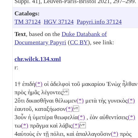
Suppl. 41], Leuven-Paris-Bristol 2021, 297–299.
Catalogs:
TM 37124
HGV 37124
Papyri.info 37124
Text
, based on the
Duke Databank of
Documentary Papyri
(
CC BY
), see link:
chr.wilck.134.xml
r:
1
† ἐπιδὴ
(*)
οἱ ἀδελφοὶ τοῦ μακαρίου Ἐνὼχ ἦλθαν
πρὸς ἡμᾶς λέγοντες
2
ὅτι δικασθῆναι θέλωμεν
(*)
μετὰ τὴς γυνεκὸς
(*)
ἑαυτοῦ, καταξήωσον
(*)
3
οὖν ἡ ὑμετέρα θεωφελία
(*)
, ἐὰν αὐθεντίσεις
(*)
τω
(*)
πρᾶγμα καὶ λάβις
(*)
4
αὐτοὺς ἐν τῇ πόλει, καὶ ἀπαλλαγοῦσιν
(*)
πρὸς