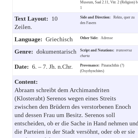
Museum, Saal 2.11, Vitr. 2 (Religion) b
1
Text Layout:
10
Side and Direction:
Rekto, quer zu
den Fasern
Zeilen.
Language:
Griechisch
Other Side:
Adresse
Genre:
dokumentarisch
Script and Notations:
transversa
charta
Date:
6. – 7. Jh. n.Chr.
Provenance:
Pinarachthis (?)
(Oxyrhynchites)
Content:
Abraam schreibt dem Archimandriten
(Klosterabt) Serenos wegen eines Streits
zwischen den Brüdern des verstorbenen Enoch
und dessen Frau um Besitz. Serenos soll
entscheiden, ob er die Sache in Hand nehmen un
die Parteien in der Stadt versöhnt, oder ob er sie