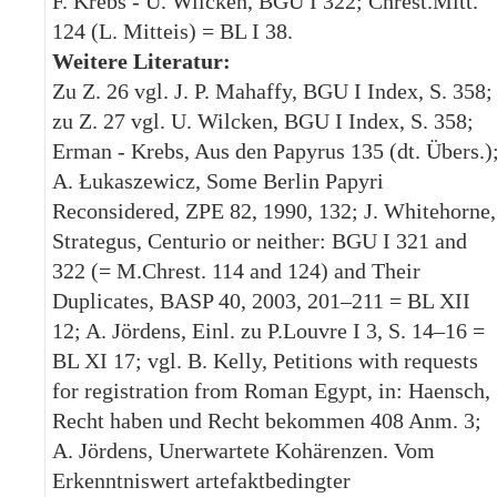
F. Krebs - U. Wilcken, BGU I 322; Chrest.Mitt.
124 (L. Mitteis) = BL I 38.
Weitere Literatur:
Zu Z. 26 vgl. J. P. Mahaffy, BGU I Index, S. 358;
zu Z. 27 vgl. U. Wilcken, BGU I Index, S. 358;
Erman - Krebs, Aus den Papyrus 135 (dt. Übers.)
A. Łukaszewicz, Some Berlin Papyri
Reconsidered, ZPE 82, 1990, 132; J. Whitehorne,
Strategus, Centurio or neither: BGU I 321 and
322 (= M.Chrest. 114 and 124) and Their
Duplicates, BASP 40, 2003, 201–211 = BL XII
12; A. Jördens, Einl. zu P.Louvre I 3, S. 14–16 =
BL XI 17; vgl. B. Kelly, Petitions with requests
for registration from Roman Egypt, in: Haensch,
Recht haben und Recht bekommen 408 Anm. 3;
A. Jördens, Unerwartete Kohärenzen. Vom
Erkenntniswert artefaktbedingter