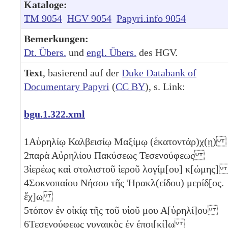
Kataloge:
TM 9054
HGV 9054
Papyri.info 9054
Bemerkungen:
Dt. Übers.
und
engl. Übers.
des HGV.
Text
, basierend auf der
Duke Databank of
Documentary Papyri
(
CC BY
), s. Link:
bgu.1.322.xml
1
Αὐρηλίῳ Καλβεισίῳ Μαξίμῳ (ἑκατοντάρ)χ(ῃ)
2
παρὰ Αὐρηλίου Πακύσεως Τεσενούφεως
3
ἱερέως καὶ στολιστοῦ ἱεροῦ λογίμ[ου] κ[ώμης
4
Σοκνοπαίου Νήσου τῆς Ἡρακλ(είδου) μερίδ[ος.
ἔχ]ω
5
τόπον ἐν οἰκίᾳ τῆς τοῦ υἱοῦ μου Α[ὐρηλί]ου
6
Τεσενούφεως γυναικὸς ἐν ἐποι[κί]ῳ