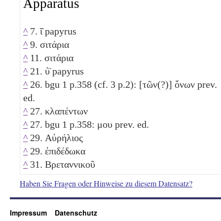
Apparatus
^
7. ϊ̈ papyrus
^
9. σιτάρια
^
11. σιτάρια
^
21. ὑ̈ papyrus
^
26. bgu 1 p.358 (cf. 3 p.2): [τῶν(?)] ὄνων prev.
ed.
^
27. κλαπέντων
^
27. bgu 1 p.358: μου prev. ed.
^
29. Αὐρήλιος
^
29. ἐπιδέδωκα
^
31. Βρεταννικοῦ
Haben Sie Fragen oder Hinweise zu diesem Datensatz?
Impressum
Datenschutz