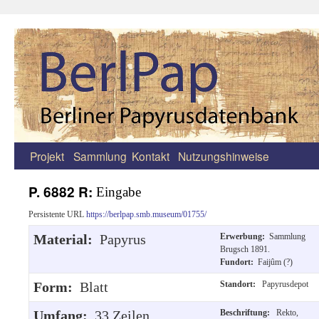
Projekt
Sammlung
Kontakt
Nutzungshinweise
Zum
Inhalt
P. 6882 R:
Eingabe
springen
Persistente URL
https://berlpap.smb.museum/01755/
Material:
Papyrus
Erwerbung:
Sammlung
Brugsch 1891.
Fundort:
Faijûm (?)
Form:
Blatt
Standort:
Papyrusdepot
Umfang:
33 Zeilen.
Beschriftung:
Rekto,