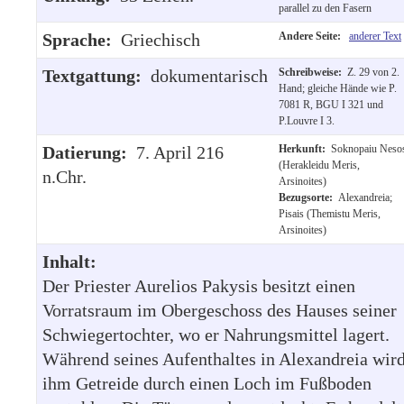
parallel zu den Fasern
Sprache:
Griechisch
Andere Seite:
anderer Text
Textgattung:
dokumentarisch
Schreibweise:
Z. 29 von 2.
Hand; gleiche Hände wie P.
7081 R, BGU I 321 und
P.Louvre I 3.
Datierung:
7. April 216
Herkunft:
Soknopaiu Neso
(Herakleidu Meris,
n.Chr.
Arsinoites)
Bezugsorte:
Alexandreia;
Pisais (Themistu Meris,
Arsinoites)
Inhalt:
Der Priester Aurelios Pakysis besitzt einen
Vorratsraum im Obergeschoss des Hauses seiner
Schwiegertochter, wo er Nahrungsmittel lagert.
Während seines Aufenthaltes in Alexandreia wir
ihm Getreide durch einen Loch im Fußboden