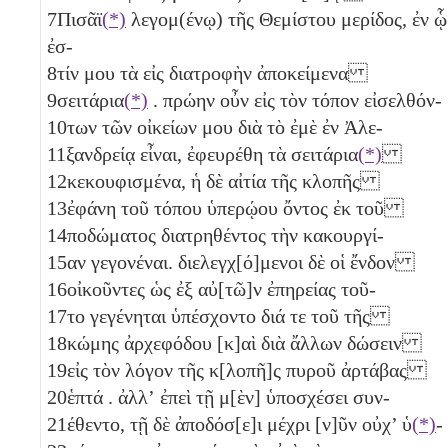
7
Πισᾶϊ
(*)
λεγομ(ένῳ) τῆς Θεμίστου μερίδος, ἐν ᾧ
ἐσ-
8
τίν μου τὰ εἰς διατροφὴν ἀποκείμενα
9
σειτάρια
(*)
. πρώην οὖν εἰς τὸν τόπον εἰσελθόν-
10
των τῶν οἰκείων μου διὰ τὸ ἐμὲ ἐν Ἀλε-
11
ξανδρείᾳ εἶναι, ἐφευρέθη τὰ σειτάρια
(*)
12
κεκουφισμένα, ἡ δὲ αἰτία τῆς κλοπῆς
13
ἐφάνη τοῦ τόπου ὑπερῴου ὄντος ἐκ τοῦ
14
ποδώματος διατρηθέντος τὴν κακουργί-
15
αν γεγονέναι. διελεγχ[ό]μενοι δὲ οἱ ἔνδον
16
οἰκοῦντες ὡς ἐξ αὐ[τῶ]ν ἐπηρείας τοῦ-
17
το γεγένηται ὑπέσχοντο διά τε τοῦ τῆς
18
κώμης ἀρχεφόδου [κ]αὶ διὰ ἄλλων δώσειν
19
εἰς τὸν λόγον τῆς κ[λοπῆ]ς πυροῦ ἀρτάβας
20
ἑπτά
. ἀλλʼ ἐπεὶ τῇ μ[ὲν] ὑποσχέσει συν-
21
έθεντο, τῇ δὲ ἀποδόσ[ε]ι μέχρι [ν]ῦν οὐχ’ ὑ
(*)
-