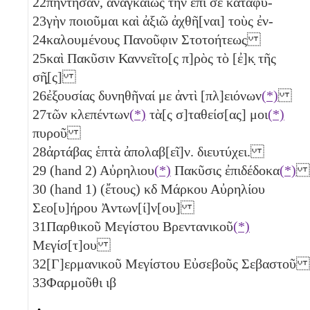
22
πήντησαν, ἀναγκαίως τὴν ἐπὶ σὲ καταφυ-
23
γὴν ποιοῦμαι καὶ ἀξιῶ ἀχθῆ[ναι] τοὺς ἐν-
24
καλουμένους Πανοῦφιν Στοτοήτεως
25
καὶ Πακῦσιν Καννεῖτο[ς π]ρὸς τὸ [ἐ]κ̣ τῆς
σῆ̣[ς]
26
ἐξουσίας δυνηθῆναί με ἀντὶ [πλ]ειόνων
(*)
27
τῶν κλεπέντων
(*)
τὰ[ς σ]ταθείσ[ας] μοι
(*)
πυροῦ
28
ἀρτάβας ἑπτὰ
ἀπολαβ[εῖ]ν. διευτύχει.
29
(hand 2) Αὐρηλιου
(*)
Πακῦσις ἐπιδέδοκα
(*)
30
(hand 1) (ἔτους)
κδ
Μάρκου Αὐρηλίου
Σεο[υ]ήρου Ἀντων[ί]ν[ου]
31
Παρθικοῦ Μεγίστου Βρεντανικοῦ
(*)
Μεγίσ[τ]ου
32
[Γ]ερμανικοῦ Μεγίστου Εὐσεβοῦς Σεβαστοῦ
33
Φαρμοῦθι
ιβ