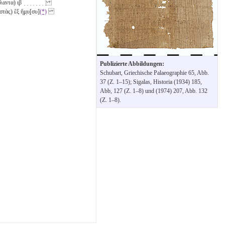
άλαντα)
ιβ
̣ ̣ ̣ ̣ ̣ ̣ ̣ ̣
στὰς) ἓξ ἥμ̣υ̣[συ]
(*)
Publizierte Abbildungen:
Schubart, Griechische Palaeographie 65, Abb.
37 (Z. 1–15); Sigalas, Historia (1934) 185,
Abb, 127 (Z. 1–8) und (1974) 207, Abb. 132
(Z. 1–8).