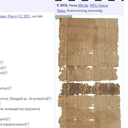
P. 6956, Verso
600 dpi
DFG-Viewer
Status:
Konservierung notwendig
tary Papyri
(
CC BY
), see link:
υ)
εως)
ίδου)
(νοίτην)
βολον)
, (δραχμαὶ)
με
, τὰ γεινόμε[να]
ν
 τὰς συναγομ(ένας) ἀργ(υρίου)
ηρητῶν)
αι) κ̣αμηλο(τρόφου)