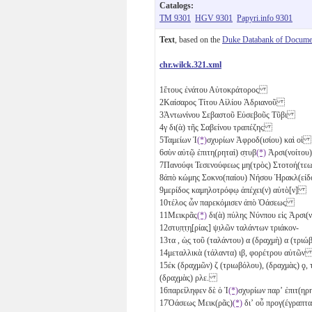
Catalogs:
TM 9301
HGV 9301
Papyri.info 9301
Text
, based on the
Duke Databank of Documen
chr.wilck.321.xml
1
ἔτους ἐνάτου Αὐτοκράτορος
2
Καίσαρος Τίτου Αἰλίου Ἁδριανοῦ
3
Ἀντωνίνου Σεβαστοῦ Εὐσεβοῦς Τῦβι
4
γ
δι(ὰ) τῆς Σαβείνου τραπέζης
5
Ταμείων Ἰ
(*)
σχυρίων Ἀφροδ(ισίου) καὶ οἱ
6
σὺν αὐτῷ ἐπιτη(ρηταὶ) σ̣τυβ
(*)
Ἀρσι(νοίτο
7
Πανούφι Τεσενούφεως μη(τρὸς) Στοτοή(τ
8
ἀπὸ κώμης Σοκνο(παίου) Νήσου Ἡρακλ(ε
9
μερίδος καμηλοτρόφῳ ἀπέχει(ν) αὐτὸ[ν]
10
τέλος ὧν παρεκόμισεν ἀπὸ Ὀάσεως
11
Μεικρᾶς
(*)
δι(ὰ) πύλης Νύνπου εἰς Ἀρσι
12
στυ̣π̣τ̣η̣[ρίας] ψ̣ιλῶν ταλάντων τριάκον-
13
τα
, ὡ̣ς̣ τοῦ (ταλάντου)
α
(δραχμὴ)
α
(τριώ
14
μεταλλικὰ (τάλαντα)
ιβ
, φορέτρου αὐτῶ
15
ἐκ (δραχμῶν)
ζ
(τριωβόλου)
, (δραχμὰς)
ϙ
,
(δραχμὰς)
ρλε
.
16
παρείληφεν δὲ ὁ Ἰ
(*)
σχυρίων παρʼ ἐπιτ(
17
Ὀάσεως Μεικ(ρᾶς)
(*)
διʼ οὗ προγ(έγραπτ