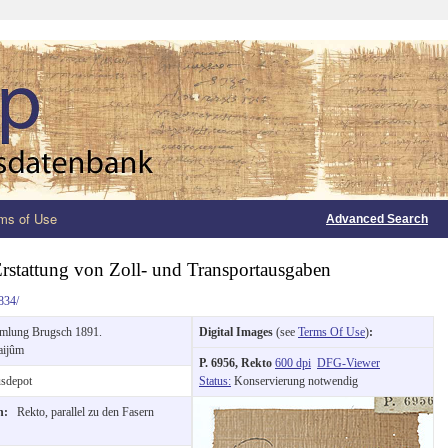
ms of Use
Advanced Search
Erstattung von Zoll- und Transportausgaben
834/
mlung Brugsch 1891.
Digital Images
(see
Terms Of Use
)
:
aijûm
P. 6956, Rekto
600 dpi
DFG-Viewer
sdepot
Status:
Konservierung notwendig
on:
Rekto, parallel zu den Fasern