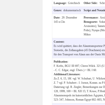
Language:
Griechisch
Other Side:
Schri
Genre:
dokumentarisch
Script and Notat
Date:
29. Dezember
Provenance:
Arsi
145 n.Chr.
Bezugsorte:
Sokn
Arsinoites); Tameio
Polis); Nynpu (Mer
Mikra
Content:
Es wird quittiert, dass der Alauntransporteur
Stotoetis, die Zollausgaben (45 Drachmen) er
für den Transport von Alaun aus der Oasis Mi
Publication:
F. Krebs, BGU III 697; Chrest.Wilck. 321 (U.
- C. C. Edgar, engl. Übers.) = BL I 60.
Additional Literature:
Zu Z. 6, 15, 18f. vgl. W. Schubart, U. Wilck
Z. 7 vgl. P. Schubert - I. Jornot, Komm. zu P.
Datierung vgl. R. Ziegler, Bemerkungen zur 
128, 1999, 169 = BL XII 15; T. Kruse, P.Heid
Alaunmonopols im kaiserzeitlichen Ägypten, 
523–547; Johnson, Roman Egypt 602–603, Nr.