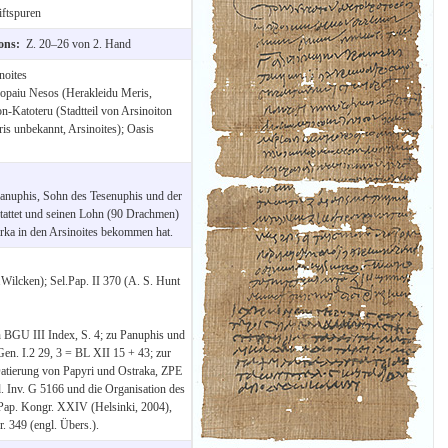
ftspuren
ions:
Z. 20–26 von 2. Hand
noites
opaiu Nesos (Herakleidu Meris,
n-Katoteru (Stadtteil von Arsinoiton
is unbekannt, Arsinoites); Oasis
 Panuphis, Sohn des Tesenuphis und der
stattet und seinen Lohn (90 Drachmen)
rka in den Arsinoites bekommen hat.
Wilcken); Sel.Pap. II 370 (A. S. Hunt
en BGU III Index, S. 4; zu Panuphis und
Gen. I.2 29, 3 = BL XII 15 + 43; zur
Datierung von Papyri und Ostraka, ZPE
. Inv. G 5166 und die Organisation des
Pap. Kongr. XXIV (Helsinki, 2004),
 349 (engl. Übers.).