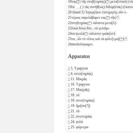
18
τας
(*)
τῆς στυβ(τηρίας)
(*)
μετα(λλικὰ) (τ
19
ἐκ ̣ ̣ ̣( ) τὰς συνήθ(ως) διδομ(ένας) (ἑκατο
20
(hand 2) Ἰσχυρ(ί)ων ἐπιτηρ̣η̣τὴς σὺν ἑ-
21
τέροις παρελάβαμεν τας
(*)
τῆς
22
στυβτηρίας
(*)
τάλαντα μετα[λ]-
23
λικὰ δέκα δύο
, τὰ γεινόμε-
24
να ψειλὰ
(*)
τάλαντα τριάκ[ον]-
25
τα
, ὧν τὸ τέλος καὶ τὰ φόλε[τρα]
(*)
26
ἀποδεδώκαμεν.
Apparatus
^
5. Ἰ̈ papyrus
^
6. στυπ(τηρίας)
^
11. Μικρᾶς
^
16. Ἰ̈ papyrus
^
17. Μικ(ρᾶς)
^
18. τὰ
^
18. στυπ(τηρίας)
^
19. ἥμι[συ(?)]
^
21. τὰ
^
22. στυπτηρίας
^
24. ψιλὰ
^
25. φόρετρα