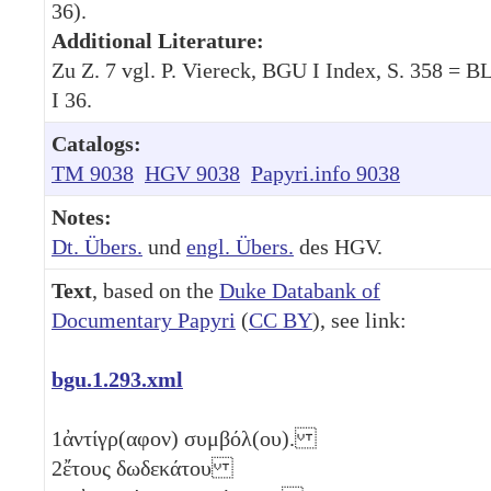
36).
Additional Literature:
Zu Z. 7 vgl. P. Viereck, BGU I Index, S. 358 = B
I 36.
Catalogs:
TM 9038
HGV 9038
Papyri.info 9038
Notes:
Dt. Übers.
und
engl. Übers.
des HGV.
Text
, based on the
Duke Databank of
Documentary Papyri
(
CC BY
), see link:
bgu.1.293.xml
1
ἀντίγρ(αφον) συμβόλ(ου).
2
ἔτους δωδεκάτου