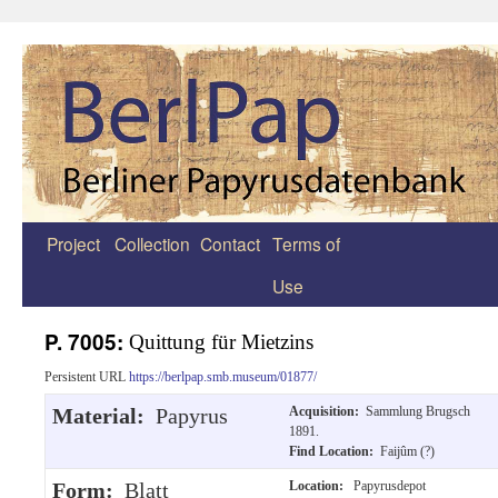
Project
Collection
Contact
Terms of
Zum
Use
Inhalt
springen
P. 7005:
Quittung für Mietzins
Persistent URL
https://berlpap.smb.museum/01877/
Material:
Papyrus
Acquisition:
Sammlung Brugsch
1891.
Find Location:
Faijûm (?)
Form:
Blatt
Location:
Papyrusdepot