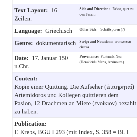
Text Layout:
16
Side and Direction:
Rekto, quer zu
den Fasern
Zeilen.
Language:
Griechisch
Other Side:
Schriftspuren (?)
Genre:
dokumentarisch
Script and Notations:
transversa
charta
.
Date:
17. Januar 150
Provenance:
Ptolemais Nea
(Herakleidu Meris, Arsinoites)
n.Chr.
Content:
Kopie einer Quittung. Die Aufseher (ἐπιτηρηταί)
Artemidoros und Kollegen quittieren dem
Pasion, 12 Drachmen an Miete (ἐνοίκιον) bezahlt
zu haben.
Publication:
F. Krebs, BGU I 293 (mit Index, S. 358 = BL I