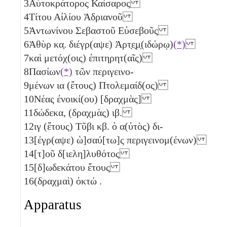
3
Αὐτοκράτορος Καίσαρος
4
Τίτου Αἰλίου Ἁδριανοῦ
5
Ἀντωνίνου Σεβαστοῦ Εὐσεβοῦς
6
Ἁθὺρ
κα̣
. διέγρ(αψε) Ἀρτ̣ε̣μ̣(ιδώρῳ)
(*)
7
καὶ μετόχ(οις) ἐπιτηρητ(αῖς)
8
Πασίων
(*)
τῶν περιγεινο-
9
μένων
ια
(ἔτους) Πτολεμαίδ(ος)
10
Νέας ἐνοικί(ου) [δραχμὰς]
11
δώδεκα, (δραχμὰς)
ιβ
.
12
ιγ
(ἔτους) Τῦβι
κβ
. ὁ α(ὐτὸς) δι-
13
[έγρ(αψε) ὡ]σαύ[τω]ς περιγεινομ(ένων)
14
[τ]οῦ δ[ιελη]λυθότος
15
[δ]ωδεκάτου ἔτους
16
(δραχμαὶ) ὀκτώ
.
Apparatus