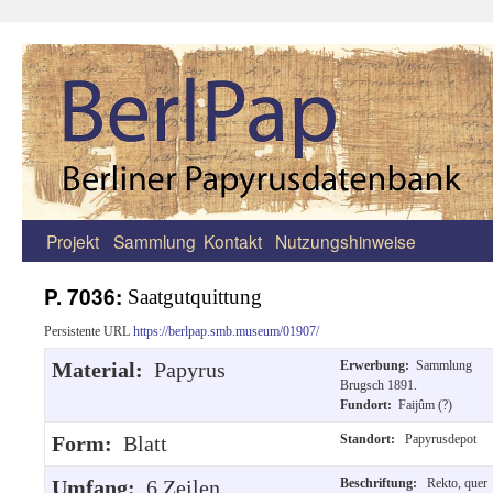
Projekt
Sammlung
Kontakt
Nutzungshinweise
Zum
Inhalt
P. 7036:
Saatgutquittung
springen
Persistente URL
https://berlpap.smb.museum/01907/
Material:
Papyrus
Erwerbung:
Sammlung
Brugsch 1891.
Fundort:
Faijûm (?)
Form:
Blatt
Standort:
Papyrusdepot
Umfang:
6 Zeilen.
Beschriftung:
Rekto, quer