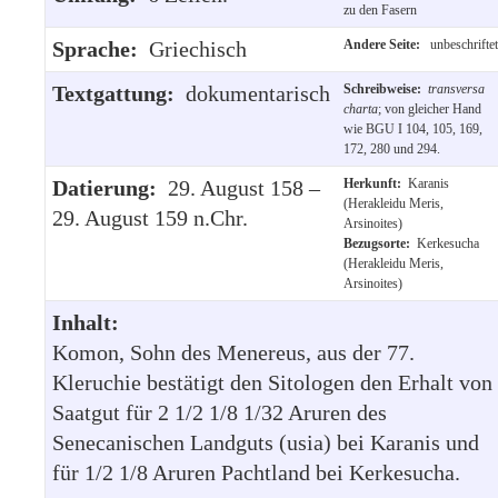
zu den Fasern
Sprache:
Griechisch
Andere Seite:
unbeschriftet
Textgattung:
dokumentarisch
Schreibweise:
transversa
charta
; von gleicher Hand
wie BGU I 104, 105, 169,
172, 280 und 294.
Datierung:
29. August 158 –
Herkunft:
Karanis
(Herakleidu Meris,
29. August 159 n.Chr.
Arsinoites)
Bezugsorte:
Kerkesucha
(Herakleidu Meris,
Arsinoites)
Inhalt:
Komon, Sohn des Menereus, aus der 77.
Kleruchie bestätigt den Sitologen den Erhalt von
Saatgut für 2 1/2 1/8 1/32 Aruren des
Senecanischen Landguts (usia) bei Karanis und
für 1/2 1/8 Aruren Pachtland bei Kerkesucha.