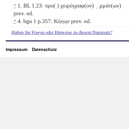
^
1. BL 1.23: προ( ) χειρόγραφ(ον) ̣ ̣ρμάτ(ων)
prev. ed.
^
4. bgu 1 p.357: Κό̣ν̣ω̣ν prev. ed.
Haben Sie Fragen oder Hinweise zu diesem Datensatz?
Impressum
Datenschutz