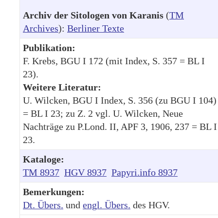
Archiv der Sitologen von Karanis
(
TM
Archives
):
Berliner Texte
Publikation:
F. Krebs, BGU I 172 (mit Index, S. 357 = BL I
23).
Weitere Literatur:
U. Wilcken, BGU I Index, S. 356 (zu BGU I 104)
= BL I 23; zu Z. 2 vgl. U. Wilcken, Neue
Nachträge zu P.Lond. II, APF 3, 1906, 237 = BL I
23.
Kataloge:
TM 8937
HGV 8937
Papyri.info 8937
Bemerkungen:
Dt. Übers.
und
engl. Übers.
des HGV.