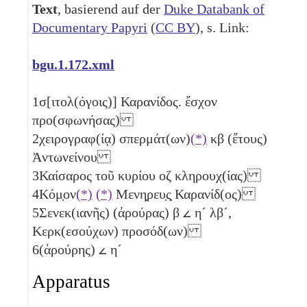
Text
, basierend auf der
Duke Databank of
Documentary Papyri
(
CC BY
), s. Link:
bgu.1.172.xml
1
σ[ιτολ(όγοις)] Καρανίδος. ἔσχον
προ(σφωνήσας)
2
χειρογραφ(ίᾳ) σπερμάτ(ων)
(*)
κβ
(ἔτους)
Ἀντωνείνου
3
Καίσαρος τοῦ κυρίου
οζ
κληρουχ(ίας)
4
Κόμ̣ον
(*)
(*)
Μενη̣ρευ̣ς̣ Καρανίδ(ος)
5
Σενεκ(ιανῆς) (ἀρούρας)
β
𐅵
η´
λβ´
,
Κερκ(εσούχων) προσόδ(ων)
6
(ἀρούρης)
𐅵
η´
Apparatus