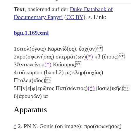
Text
, basierend auf der
Duke Databank of
Documentary Papyri
(
CC BY
), s. Link:
bgu.1.169.xml
1
σιτολ(όγοις) Καρανίδ(ος). ἔσχ(ον)
2
προ(σφωνήσας) σπερμάτ(ων)
(*)
κβ
(ἔτους)
3
Ἀντωνείνου
(*)
Καίσαρος
4
τοῦ κυρίου (hand 2)
μϛ
κληρ(ουχίας)
Πτολεμ(αῖος)
5
Π[ν]ε[φ]ερῶτος Πατ(σώντιος)
(*)
βασιλ(ικῆς)
6
(ἀρουρῶν)
ια
Apparatus
^
2. PN N. Gonis (on image): προ(σφωνήσας)