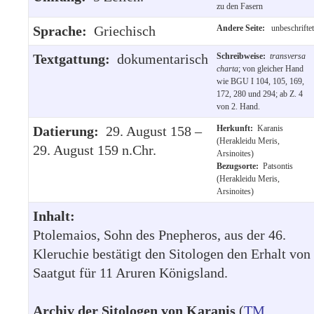
zu den Fasern
Sprache:
Griechisch
Andere Seite:
unbeschriftet
Textgattung:
dokumentarisch
Schreibweise:
transversa
charta
; von gleicher Hand
wie BGU I 104, 105, 169,
172, 280 und 294; ab Z. 4
von 2. Hand.
Datierung:
29. August 158 –
Herkunft:
Karanis
(Herakleidu Meris,
29. August 159 n.Chr.
Arsinoites)
Bezugsorte:
Patsontis
(Herakleidu Meris,
Arsinoites)
Inhalt:
Ptolemaios, Sohn des Pnepheros, aus der 46.
Kleruchie bestätigt den Sitologen den Erhalt von
Saatgut für 11 Aruren Königsland.
Archiv der Sitologen von Karanis
(
TM