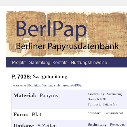
Projekt
Sammlung
Kontakt
Nutzungshinweise
Zum
Inhalt
P. 7038:
Saatgutquittung
springen
Persistente URL
https://berlpap.smb.museum/01909/
Material:
Papyrus
Erwerbung:
Sammlung
Brugsch 1891.
Fundort:
Faijûm (?)
Form:
Blatt
Standort:
Papyrusdepot
Umfang:
5 Zeilen.
Beschriftung:
Rekto, quer