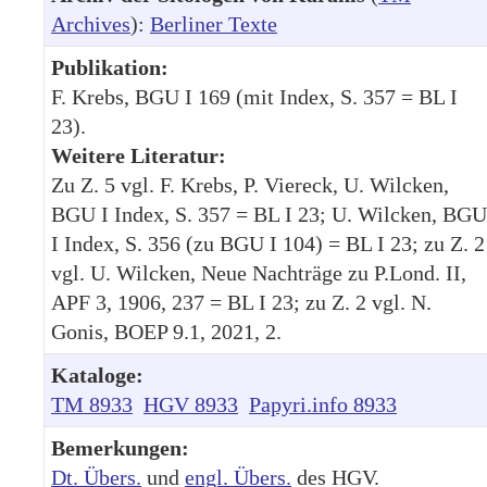
Archives
):
Berliner Texte
Publikation:
F. Krebs, BGU I 169 (mit Index, S. 357 = BL I
23).
Weitere Literatur:
Zu Z. 5 vgl. F. Krebs, P. Viereck, U. Wilcken,
BGU I Index, S. 357 = BL I 23; U. Wilcken, BGU
I Index, S. 356 (zu BGU I 104) = BL I 23; zu Z. 2
vgl. U. Wilcken, Neue Nachträge zu P.Lond. II,
APF 3, 1906, 237 = BL I 23; zu Z. 2 vgl. N.
Gonis, BOEP 9.1, 2021, 2.
Kataloge:
TM 8933
HGV 8933
Papyri.info 8933
Bemerkungen:
Dt. Übers.
und
engl. Übers.
des HGV.