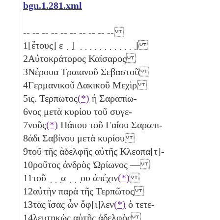
bgu.1.281.xml
-- -- -- -- -- -- -- -- -- --
1
[ἔτους] ε ̣ ̣[ ̣ ̣ ̣ ̣ ̣ ̣ ̣ ̣ ̣ ̣ ̣ ̣]
2
Αὐτοκράτορος Καίσαρος
3
Νέρουα Τραιανοῦ Σεβαστοῦ
4
Γερμανικοῦ Δακικοῦ Μεχὶρ
5
ιϛ
. Τερπωτος
(*)
ἡ Σαραπίω-
6
νος μετὰ κυρίου τοῦ συγε-
7
νοῦς
(*)
Πάπου τοῦ Γαίου Σαραπι-
8
άδι Σαβίνου μετὰ κυρίου
9
τοῦ τῆς ἀδελφῆς αὐτῆς Κλεοπα[τ]-
10
ροῦτος ἀνδρὸς Ὡρίωνος ―
11
τοῦ ̣ ̣ ̣α ̣ ̣ ̣ου ἀπέχιν
(*)
12
αὐτὴν παρὰ τῆς Τερπῶτος
13
τὰς ἴσας ὧν ὄφ[ι]λεν
(*)
ὁ τετε-
14
λευτηκὼς αὐτῆς ἀδελφὸς