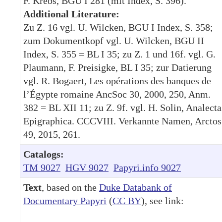
F. Krebs, BGU I 281 (mit Index, S. 396).
Additional Literature:
Zu Z. 16 vgl. U. Wilcken, BGU I Index, S. 358;
zum Dokumentkopf vgl. U. Wilcken, BGU II
Index, S. 355 = BL I 35; zu Z. 1 und 16f. vgl. G.
Plaumann, F. Preisigke, BL I 35; zur Datierung
vgl. R. Bogaert, Les opérations des banques de
l’Égypte romaine AncSoc 30, 2000, 250, Anm.
382 = BL XII 11; zu Z. 9f. vgl. H. Solin, Analecta
Epigraphica. CCCVIII. Verkannte Namen, Arctos
49, 2015, 261.
Catalogs:
TM 9027
HGV 9027
Papyri.info 9027
Text
, based on the
Duke Databank of
Documentary Papyri
(
CC BY
), see link: