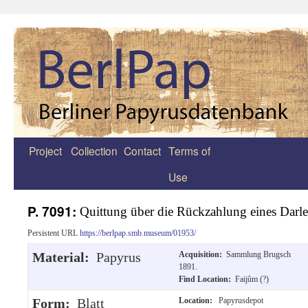
Project
Collection
Contact
Terms of
Zum
Use
Inhalt
springen
P. 7091:
Quittung über die Rückzahlung eines Darl
Persistent URL
https://berlpap.smb.museum/01953/
Material:
Papyrus
Acquisition:
Sammlung Brugsch
1891.
Find Location:
Faijûm (?)
Form:
Blatt
Location:
Papyrusdepot