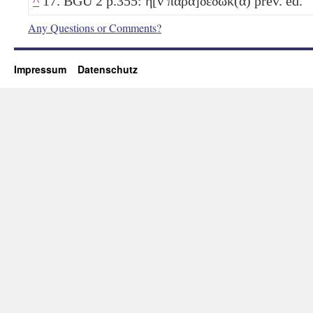
^
17. BGU 2 p.355: ἣ[ν παρα]δέδωκ(α) prev. ed.
Any Questions or Comments?
Impressum
Datenschutz