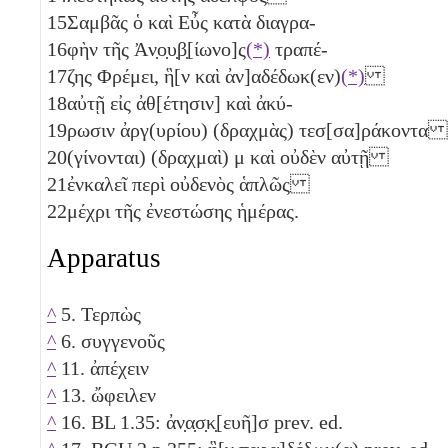
15
Σαμβᾶς ὁ καὶ Εὖς κατὰ διαγρα-
16
φὴν τῆς Ἀν̣ο̣υ̣β̣[ίωνο]ς
(*)
τραπέ-
17
ζης Φρέμει, ἣ[ν καὶ ἀν]αδέδωκ(εν)
(*)
18
αὐτῇ εἰς ἀθ[έτησιν] καὶ ἀκύ-
19
ρωσιν ἀργ(υρίου) (δραχμὰς) τεσ[σα]ράκοντα
20
(γίνονται) (δραχμαὶ)
μ
καὶ οὐδὲν αὐτῇ
21
ἐνκαλεῖ περὶ οὐδενὸς ἁπλῶς
22
μέχρι τῆς ἐνεστώσης ἡμέρας.
Apparatus
^
5. Τερπὼς
^
6. συγγενοῦς
^
11. ἀπέχειν
^
13. ὤφειλεν
^
16. BL 1.35: ἀν̣α̣σ̣κ̣[ευῆ]σ prev. ed.