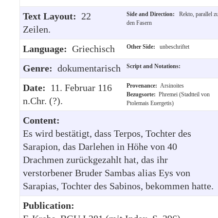
Text Layout:
22
Side and Direction:
Rekto, parallel z
den Fasern
Zeilen.
Language:
Griechisch
Other Side:
unbeschriftet
Genre:
dokumentarisch
Script and Notations:
Date:
11. Februar 116
Provenance:
Arsinoites
Bezugsorte:
Phremei (Stadtteil von
n.Chr. (?).
Ptolemais Euergetis)
Content:
Es wird bestätigt, dass Terpos, Tochter des
Sarapion, das Darlehen in Höhe von 40
Drachmen zurückgezahlt hat, das ihr
verstorbener Bruder Sambas alias Eys von
Sarapias, Tochter des Sabinos, bekommen hatte.
Publication: