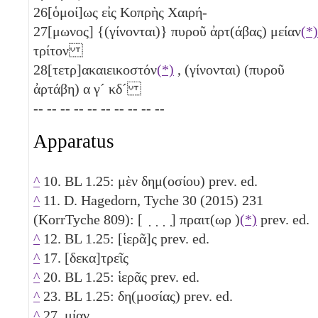
26
[ὁμοί]ως εἰς Κοπρὴς Χαιρή-
27
[μωνος] {(γίνονται)} πυροῦ ἀρτ(άβας) μείαν
(*)
τρίτον
28
[τετρ]ακαιεικοστόν
(*)
, (γίνονται) (πυροῦ
ἀρτάβη)
α
γ´
κδ´
-- -- -- -- -- -- -- -- -- --
Apparatus
^
10. BL 1.25: μὲν δημ(οσίου) prev. ed.
^
11. D. Hagedorn, Tyche 30 (2015) 231
(KorrTyche 809): [ ̣ ̣ ̣ ̣] πραιτ(ωρ )
(*)
prev. ed.
^
12. BL 1.25: [ἱερᾶ]ς prev. ed.
^
17. [δεκα]τρεῖς
^
20. BL 1.25: ἱερᾶς prev. ed.
^
23. BL 1.25: δη(μοσίας) prev. ed.
^
27. μίαν