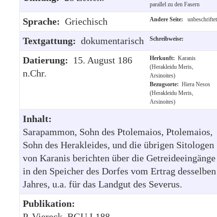
parallel zu den Fasern
Sprache:
Griechisch
Andere Seite:
unbeschriftet
Textgattung:
dokumentarisch
Schreibweise:
Datierung:
15. August 186
Herkunft:
Karanis
(Herakleidu Meris,
n.Chr.
Arsinoites)
Bezugsorte:
Hiera Nesos
(Herakleidu Meris,
Arsinoites)
Inhalt:
Sarapammon, Sohn des Ptolemaios, Ptolemaios,
Sohn des Herakleides, und die übrigen Sitologen
von Karanis berichten über die Getreideeingänge
in den Speicher des Dorfes vom Ertrag desselben
Jahres, u.a. für das Landgut des Severus.
Publikation:
P. Viereck, BGU I 188.