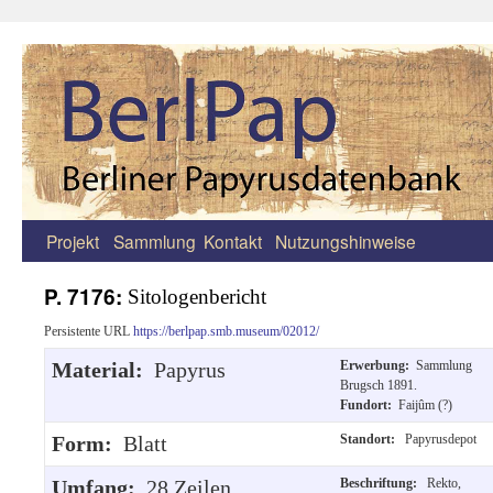
Projekt
Sammlung
Kontakt
Nutzungshinweise
Zum
Inhalt
P. 7176:
Sitologenbericht
springen
Persistente URL
https://berlpap.smb.museum/02012/
Material:
Papyrus
Erwerbung:
Sammlung
Brugsch 1891.
Fundort:
Faijûm (?)
Form:
Blatt
Standort:
Papyrusdepot
Umfang:
28 Zeilen.
Beschriftung:
Rekto,