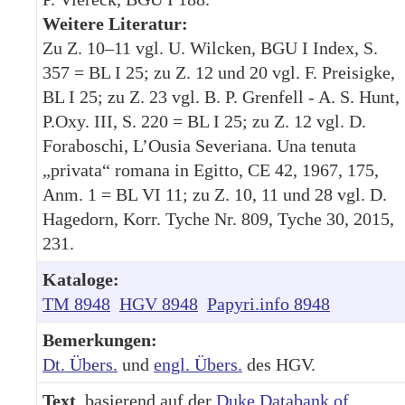
Weitere Literatur:
Zu Z. 10–11 vgl. U. Wilcken, BGU I Index, S.
357 = BL I 25; zu Z. 12 und 20 vgl. F. Preisigke,
BL I 25; zu Z. 23 vgl. B. P. Grenfell - A. S. Hunt,
P.Oxy. III, S. 220 = BL I 25; zu Z. 12 vgl. D.
Foraboschi, L’Ousia Severiana. Una tenuta
„privata“ romana in Egitto, CE 42, 1967, 175,
Anm. 1 = BL VI 11; zu Z. 10, 11 und 28 vgl. D.
Hagedorn, Korr. Tyche Nr. 809, Tyche 30, 2015,
231.
Kataloge:
TM 8948
HGV 8948
Papyri.info 8948
Bemerkungen:
Dt. Übers.
und
engl. Übers.
des HGV.
Text
, basierend auf der
Duke Databank of