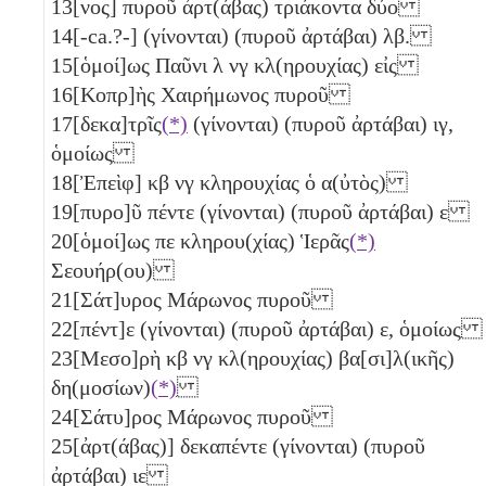
13
[νος] πυροῦ ἀρτ(άβας) τριάκοντα δύο
14
[-ca.?-] (γίνονται) (πυροῦ ἀρτάβαι)
λβ
.
15
[ὁμοί]ως Παῦνι
λ
νγ
κλ(ηρουχίας) εἰς
16
[Κοπρ]ὴς Χαιρήμωνος πυροῦ
17
[δεκα]τρῖς
(*)
(γίνονται) (πυροῦ ἀρτάβαι)
ιγ
,
ὁμοίως
18
[Ἐπεὶφ]
κβ
νγ
κληρουχίας ὁ α(ὐτὸς)
19
[πυρο]ῦ πέντε (γίνονται) (πυροῦ ἀρτάβαι)
ε
20
[ὁμοί]ως
πε
κληρου(χίας) Ἱερᾶς
(*)
Σεουήρ(ου)
21
[Σάτ]υρος Μάρωνος πυροῦ
22
[πέντ]ε (γίνονται) (πυροῦ ἀρτάβαι)
ε
, ὁμοίως
23
[Μεσο]ρὴ
κβ
νγ
κλ(ηρουχίας) βα[σι]λ(ικῆς)
δη(μοσίων)
(*)
24
[Σάτυ]ρος Μάρωνος πυροῦ
25
[ἀρτ(άβας)] δεκαπέντε (γίνονται) (πυροῦ
ἀρτάβαι)
ιε