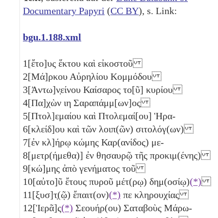
Documentary Papyri
(
CC BY
), s. Link:
bgu.1.188.xml
1
[ἔτο]υς ἕκτου καὶ εἰκοστοῦ
2
[Μά]ρκου Αὐρηλίου Κομμόδου
3
[Ἀντω]ν̣είνου Καίσαρος το[ῦ] κυρίου
4
[Πα]χὼν
ιη
Σαραπάμμ[ων]ος
5
[Πτολ]εμαίου καὶ Πτολεμαί[ου] Ἡρα-
6
[κλείδ]ου καὶ τῶν λοιπ(ῶν) σιτολόγ(ων)
7
[ἐν κλ]ήρῳ κώμης Καρ(ανίδος) με-
8
[μετρ(ήμεθα)] ἐν θησαυρῷ τῆς προκιμ(ένης)
9
[κώ]μης ἀπὸ γενήματος τοῦ
10
[αὐτο]ῦ ἔτους πυροῦ μέτ(ρῳ) δημ(οσίῳ)
(*)
11
[ξυσ]τ̣(ῷ) ἔπαιτ(ον)
(*)
πε
κληρουχίας
12
[Ἱερᾶ]ς
(*)
Σεουήρ(ου) Σαταβοὺς Μάρω-