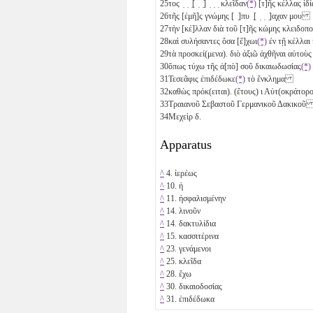
25
τος ̣ ̣ ̣[ ̣ ̣] ̣ ̣ ̣ κλεῖδαν
(*)
[τ]ῆς κέλλας ἰ
26
τῆς [ἐμῆ]ς γνώμης [ ̣]πυ ̣[ ̣ ̣ ̣]α̣χαν μου
27
τὴν [κέ]λλαν διὰ τοῦ [τ]ῆς κώμης κλειδ
28
καὶ συλήσαντες ὅσα [ἔ]χωι
(*)
ἐν τῇ κέλλα
29
τὰ προσκεί(μενα). διὸ ἀξιῶ ἀχθῆναι αὐτοὺ
30
ὅπως τύχω τῆς ἀ[πὸ] σοῦ δικαιωδωσίας
(*)
31
Τεσεᾶφις ἐπιδέδωκε
(*)
τὸ ἔνκλημα
32
καθὼς πρόκ(ειται). (ἔτους)
ι
Αὐτ(οκράτορ
33
Τραιανοῦ Σεβαστοῦ Γερμανικοῦ Δακικο
34
Μεχεὶρ
δ
.
Apparatus
^
4. ἱερέως
^
10. ἡ
^
11. ἠσφαλισμένην
^
14. λινοῦν
^
14. δακτυλίδια
^
15. κασσιτέρινα
^
23. γενάμενοι
^
25. κλεῖδα
^
28. ἔχω
^
30. δικαιοδοσίας
^
31. ἐπιδέδωκα