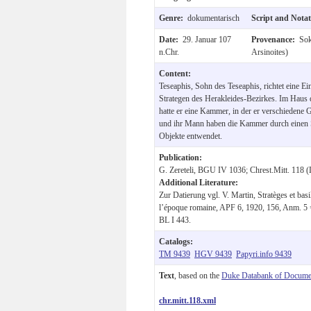
Genre:
dokumentarisch
Script and Nota
Date:
29. Januar 107
Provenance:
Sok
n.Chr.
Arsinoites)
Content:
Teseaphis, Sohn des Teseaphis, richtet eine Ei
Strategen des Herakleides-Bezirkes. Im Haus 
hatte er eine Kammer, in der er verschiedene 
und ihr Mann haben die Kammer durch einen S
Objekte entwendet.
Publication:
G. Zereteli, BGU IV 1036; Chrest.Mitt. 118 (L
Additional Literature:
Zur Datierung vgl. V. Martin, Stratèges et ba
l’époque romaine, APF 6, 1920, 156, Anm. 5 = 
BL I 443.
Catalogs:
TM 9439
HGV 9439
Papyri.info 9439
Text
, based on the
Duke Databank of Documen
chr.mitt.118.xml