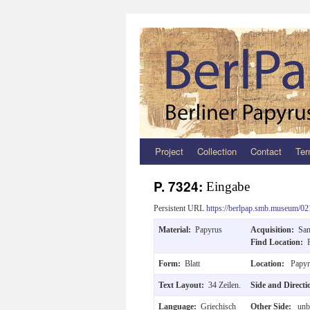
Project
Collection
Contact
Ter
Zum
Inhalt
P. 7324:
Eingabe
springen
Persistent URL
https://berlpap.smb.museum/02
Material:
Papyrus
Acquisition:
Sam
Find Location:
Form:
Blatt
Location:
Papyr
Text Layout:
34 Zeilen.
Side and Direct
Language:
Griechisch
Other Side:
unbe