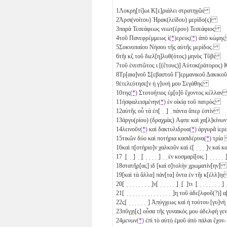
1
Λοκρη[τί]ωι Κ[ε]ριάλει στρατηγῶι
2
Ἀρσι(νοίτου) Ἡρακ(λείδου) μερίδο(ς)
3
παρὰ Τεσεάφεως νεωτ(έρου) Τεσεάφιος
4
τοῦ Πανεφρέμμεως ἱ
(*)
ερευς
(*)
ἀπὸ κώμ
5
Σοκνοπαίου Νήσου τῆς αὐτῆς μερίδος.
6
τῆι
κζ
τοῦ διελ[η]λυθ(ότος) μηνὸς Τῦβι
7
τοῦ ἐνεστῶτος
ι
[(ἔτους)] Αὐτοκ(ράτορος
8
Τρ[αια]νοῦ Σ[εβαστοῦ Γ]ερμανικοῦ Δακικ
9
ἐτελε̣ύτησε̣[ν ἡ γ]υνή μου Σεγάθης
10
της
(*)
Στοτοήτιος ἐμ[ο]ῦ ἔχοντος κέλλα
11
ἠσφαλεισμένην
(*)
ἐν οἰκίᾳ τοῦ πατρὸς
12
αὐτῆς οὗ τὰ ἐπ[ ̣ ̣] ̣ πάντα ἅπερ ἐστὶν
13
ἀργυ(ρίου) (δραχμὰς)
Αφπε
καὶ χα[λ]κίνων
14
λεινοῦν
(*)
καὶ δακτυλιδρυα
(*)
ἀργυρᾶ ἱερε
15
τικῶν δύο
καὶ ποτήρια κασιδέρινα
(*)
τρία
16
καὶ π̣[οτήριο]ν χαλκοῦν καὶ ἐ[ ̣ ̣ ̣ ̣]ν̣ καὶ κα
17
̣[ ̣ ̣] ̣ ̣[ ̣ ̣ ̣ ̣ ̣] ̣ ̣ ἐν κοσμαρί[οις ] ̣ ̣ ̣ ̣ 
18
στατῆρ[ας]
ιδ
[καὶ σ]τολὴν χ̣ρ̣ω̣ματίν[ην]
19
[καὶ τὰ ἄλλα] πάν[τα] ὄντα ἐν τῆι κ[έλλ]
20
[ ̣ ̣ ̣ ̣ ̣ ̣ ̣ ̣ ̣]ν̣[ ̣ ̣ ̣ ̣ ̣ ̣] ̣[ ̣]τι ̣[ ̣ ̣ ̣ ̣ ̣ ̣ ̣ 
21
[ ̣ ̣ ̣ ̣ ̣ ̣ ̣ ̣ ̣ ̣ ̣ ̣ ̣ ̣ ̣ ̣]η̣ τοῦ ἀδε[λφοῦ(?)] 
22
ς[ ̣ ̣ ̣ ̣ ̣ ̣ ̣] Ἀ̣π̣ύγχ̣εως καὶ ἡ τούτου [γυ]ν
23
πῦγχι[ς] οὖσα τῆς γυναικός μου ἀδελφὴ γεν
24
μενων
(*)
ἐπὶ τὸ αὐτ̣ὸ̣ ἐμοῦ ἀπὸ πάλαι ἔχον-