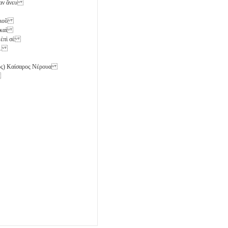
δίαν ἄνευ
οποιοῦ
ι καὶ
ς ἐπὶ σὲ
.
ος) Καίσαρος Νέρουα
ῦ