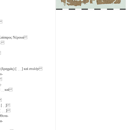
ης
) Καίσαρος Νέρουα
οῦ.
ν
 (δραχμὰς) [ ̣ ̣ ̣] καὶ στολὴν
υ-
̣-
̣ ̣] ̣ ̣ καὶ
ηι
̣] ̣ [ ̣ ̣]
α̣[ ̣ ̣ ̣]
ὴ Θενα-
α-