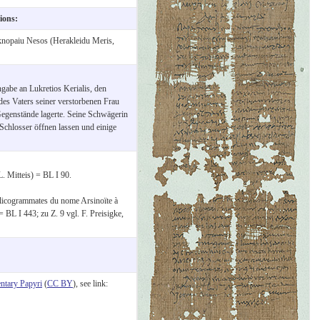
tions:
nopaiu Nesos (Herakleidu Meris,
ngabe an Lukretios Kerialis, den
des Vaters seiner verstorbenen Frau
Gegenstände lagerte. Seine Schwägerin
chlosser öffnen lassen und einige
. Mitteis) = BL I 90.
silicogrammates du nome Arsinoïte à
BL I 443; zu Z. 9 vgl. F. Preisigke,
tary Papyri
(
CC BY
), see link: