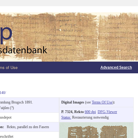
ms of Use
Advanced Search
140/
mlung Brugsch 1891.
Digital Images
(see
Terms Of Use
)
:
Faijûm (?)
P. 7324, Rekto
600 dpi
DFG-Viewer
usdepot
Status:
Restaurierung notwendig
ion:
Rekto, parallel zu den Fasern
schriftet