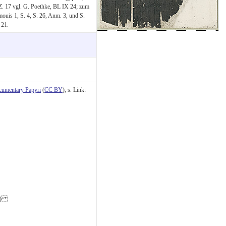
. 17 vgl. G. Poethke, BL IX 24; zum
ouis 1, S. 4, S. 26, Anm. 3, und S.
 21.
cumentary Papyri
(
CC BY
), s. Link:
αια)