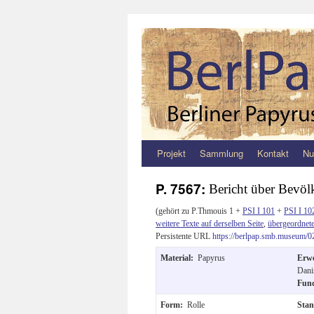
Projekt
Sammlung
Kontakt
Nu
Zum
Inhalt
P. 7567:
Bericht über Bevöl
springen
(gehört zu P.Thmouis 1 +
PSI I 101
+
PSI I 10
weitere Texte auf derselben Seite
,
übergeordnete
Persistente URL
https://berlpap.smb.museum/0
Material:
Papyrus
Erw
Dani
Fun
Form:
Rolle
Sta