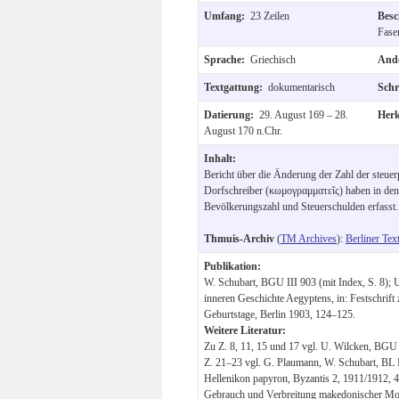
Umfang:
23 Zeilen
Besc
Fase
Sprache:
Griechisch
Ande
Textgattung:
dokumentarisch
Schr
Datierung:
29. August 169 – 28.
Her
August 170 n.Chr.
Inhalt:
Bericht über die Änderung der Zahl der steuer
Dorfschreiber (κωμογραμματεῖς) haben in den 
Bevölkerungszahl und Steuerschulden erfasst.
Thmuis-Archiv
(
TM Archives
):
Berliner Tex
Publikation:
W. Schubart, BGU III 903 (mit Index, S. 8); U
inneren Geschichte Aegyptens, in: Festschrift
Geburtstage, Berlin 1903, 124–125.
Weitere Literatur:
Zu Z. 8, 11, 15 und 17 vgl. U. Wilcken, BGU I
Z. 21–23 vgl. G. Plaumann, W. Schubart, BL I
Hellenikon papyron, Byzantis 2, 1911/1912, 4
Gebrauch und Verbreitung makedonischer Mo