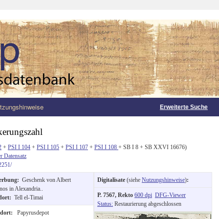
tzungshinweise
Erweiterte Suche
kerungszahl
2
+
PSI I 104
+
PSI I 105
+
PSI I 107
+
PSI I 108
+ SB I 8 + SB XXVI 16676)
r Datensatz
2251/
erbung:
Geschenk von Albert
Digitalisate
(siehe
Nutzungshinweise
)
:
nos in Alexandria..
P. 7567, Rekto
600 dpi
DFG-Viewer
dort:
Tell el-Timai
Status:
Restaurierung abgeschlossen
ndort:
Papyrusdepot