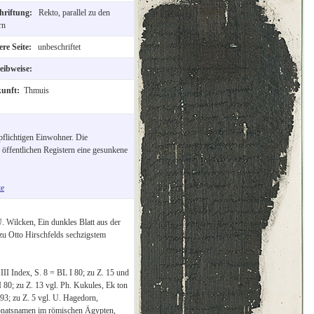
hriftung:
Rekto, parallel zu den
rn
re Seite:
unbeschriftet
eibweise:
kunft:
Thmuis
pflichtigen Einwohner. Die
öffentlichen Registern eine gesunkene
te
. Wilcken, Ein dunkles Blatt aus der
 zu Otto Hirschfelds sechzigstem
II Index, S. 8 = BL I 80; zu Z. 15 und
 80; zu Z. 13 vgl. Ph. Kukules, Ek ton
93; zu Z. 5 vgl. U. Hagedorn,
natsnamen im römischen Ägypten,