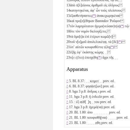
13
ἀπὸ π[λ]είονος ἀριθμοῦ εἰς ὀλίγους
14
κατηντηκέναι, ἀφʼ ὧν τοὺς πλείστους
15
ἐξασθενήσαντες
(*)
ἀνακεχωρηκέναι
16
καὶ προ[σ]έθηκαν Βασσαῖον Ῥοῦφον
17
τὸν λαμπρότατον ἡγεμο(νεύσαν)τ(α)
(*)
τῷ
18
ὅτε τὸν νομὸν διελογίζετο,
19
τὰ ὅμο[ι]α ἐπὶ ἑτέρων κωμῶ[ν]
20
τοῦ ν[ο]μοῦ ἀπολελυκέν̣α̣ι̣. τὰ [δὲ]
(*)
21
ὑπʼ αὐτῶν κουφισθέντα̣ τ̣έ̣λη̣
(*)
22
ἑξῆς ἐφʼ ἑκάστης κώμης ̣ ̣
23
τῷ
ι
(ἔτει) ἐπεσ̣χέ̣θη
(*)
ἄχρι τῆς ̣ ̣
Apparatus
^
5. BL 8.37: ̣ ̣ ̣κ̣ε̣ι̣μ̣ε̣ν̣ ̣ ̣ prev. ed.
^
6. BL 8.37: φησ̣ά̣ν̣τ̣[ων] prev. ed.
^
8. bgu 3 p.8: ἄνδρας
ι
prev. ed.
^
11. bgu 3 p.8: ἢ ἐνδεεῖσ prev. ed.
^
15. : ἐξ α̣ὐ̣θ[ ̣]η̣ ̣ ̣του prev. ed.
^
17. bgu 3 p.8: ἡγεμό(να) prev. ed.
^
20. BL 1.80: ἀπο ̣ ̣ ̣ ̣ ̣ ̣ ̣ ̣ ̣ prev. ed.
^
21. BL 1.80: κουφισθῆ̣(ναι) ̣ ̣ ̣ ̣ ̣ prev. ed.
^
23. BL 1.80: ̣ ̣ ̣ ̣ ̣ο̣θη prev. ed.