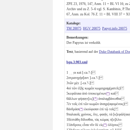
ZPE 23, 1976, 147, Anm. 11 = BL VI 16; zu Z
Archiv und zu Z. 5–6 vgl. S. Kambitsis, P.Thm
67, Anm. zu Kol. 76 Z. 11 = BL VIII 37 + XI
Kataloge:
TM 20075
HGV 20075
Papyri.info 20075
Bemerkungen:
Der Papyrus ist verkohlt.
Text
, basierend auf der
Duke Databank of Do
bgu.3.903.xml
1
̣ ̣ ̣οι καὶ [-ca.?-]
2
στρατηγήσ[αντ ]-ca.?-]
3
τῶν μ̣ὲ̣ν̣ ̣[-ca.?-]
4
οἱ τῶν ἑξῆς κ̣ω̣μ̣ῶ̣ν̣ κ̣ω̣μ̣ο̣γ̣ρ̣α̣μ̣(ματεῖς)
5
κεφάλαια ἀπὸ ὑποκειμένων
(*)
καὶ
6
ἄλλων φήσ̣α̣ν̣τ̣[ες]
(*)
ἀναλαμβάνεσθαι
7
ἐν τοῖς ἐπὶ τῶν κωμῶν ἀναγρ(αφομένοις)
8
ἀνδράσι
(*)
ἐκούφισαν ἐπὶ τῷ τοῖς
9
παλαιοῖς χρόνοις, ὅτ̣ε̣, φασ̣ί̣ν̣, τὰ [κ]εφάλ(
10
ἐστάθη δίδοσθαι, τὰς κώμας π[ο]λλυ-
11
άνδρους εἶναι νῦν δὲ εἰς
(*)
ὀλίγους
12
ἄνδρας τέλεον ἐγλελοιπέναι, τῷ δὲ