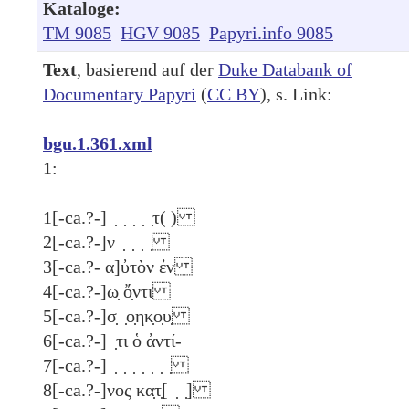
Kataloge:
TM 9085
HGV 9085
Papyri.info 9085
Text
, basierend auf der
Duke Databank of
Documentary Papyri
(
CC BY
), s. Link:
bgu.1.361.xml
1:
1
[-ca.?-] ̣ ̣ ̣ ̣ ̣τ( )
2
[-ca.?-]ν ̣ ̣ ̣ ̣
3
[-ca.?- α]ὐτὸν ἐν
4
[-ca.?-]ω̣ ὄ̣ντι
5
[-ca.?-]σ̣ ̣ο̣ηκ̣ο̣υ̣
6
[-ca.?-] ̣τι ὁ ἀντί-
7
[-ca.?-] ̣ ̣ ̣ ̣ ̣ ̣ ̣
8
[-ca.?-]νος κα̣τ̣[ ̣ ̣]