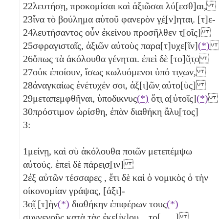
22
λευτήσῃ, προκομίσαι καὶ ἀξιῶσαι λύ[εσθ]αι,
23
ἵνα τὸ βούλημα αὐτοῦ φανερὸν γ̣έ̣[ν]ηται̣. [τ]ε-
24
λευτήσαντος οὖν ἐκείνου προσῆλθεν τ̣[οῖς]
25
σφραγισταῖς, ἀξιῶν αὐτοὺς παρα[τ]υχε[ῖν]
(*)
26
ὅπως τὰ ἀκόλουθα γένηται. ἐπεὶ δὲ [το]ῦ̣τ̣ο̣
27
οὐκ ἐποίουν, ἴσως κωλυόμενοι ὑπό τι̣ν̣ων,
28
ἀναγκαίως ἐνέτυχέν σοι, ἀξ[ι]ῶν̣ αὐτο[ὺς]
29
μεταπεμφθῆναι, ὑποδικνυς̣
(*)
ὅτ̣ι̣ α[ὐτοῖς]
(*)
30
πρόστιμον ὡρίσθη, ἐπὰν διαθήκη ἄλυ̣[τος]
3:
1
μείνῃ, καὶ σὺ ἀκόλουθα ποιῶν μετεπέμψω
αὐτούς. ἐπεὶ δὲ πάρει̣σ̣[ιν]
2
ἐξ αὐτῶν τέσσαρες
, ἔτι δὲ καὶ ὁ νομικὸς ὁ τὴν
οἰκονομίαν γράψας, [ἀξι]-
3
ο̣ῖ̣ [τ]ὴν
(*)
διαθήκην ἐπιφέρων τους
(*)
συγγενοῦς κατὰ τὰς ἐκε[ίν]ου ̣ ̣το[ ̣ ̣ ̣]