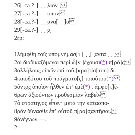
26
[-ca.?-] ̣ ̣ ̣λιον ̣
27
[-ca.?-] ̣ ̣ ̣οπον
28
[-ca.?-] ̣ ̣ ̣ανα[ ̣ ̣]α
29
[-ca.?-] ̣ ̣ ̣α̣
2rp:
1
λήμφθη τοῖς ὑπομνήμασ̣[ι ] ̣ ̣] ̣αντα ̣ ̣ ̣
2
οἱ διαδικαζόμενοι περὶ ὧ[ν ]ἔχ̣ουσι
(*)
π[ρὸ]ς
3
ἀλλήλους εἰπεῖν ἐπὶ τοῦ [κρα]τ̣ί̣σ̣[του] δι-
4
καιοδότου τοῦ πράγματο[ς] τοιούτου
(*)
5
ὄντ̣ο̣ς̣ ὁποῖον ἦλθ̣εν ἐπʼ ἐμὲ
(*)
. ἀμφο[τ]έ-
6
ρων ἀξιούντων προθεσμίαν λαβεῖν
7
ὁ στρατηγὸς εἶπεν· μετὰ τὴν κατασπο-
8
ρὰν δύνασθε ἐπʼ αὐτοῦ π̣[ρο]σ̣αντῆσαι.
9
ἀνέγνων ―.
2: