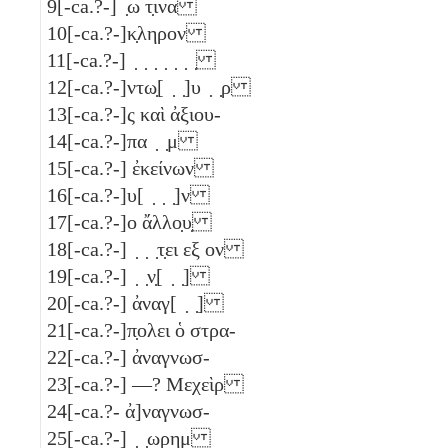
9
[-ca.?-] ̣ω τ̣ινα
10
[-ca.?-]κ̣ληρον
11
[-ca.?-] ̣ ̣ ̣ ̣ ̣ ̣ ̣
12
[-ca.?-]ντω̣[ ̣ ̣]υ ̣ ̣ρ
13
[-ca.?-]ς καὶ ἀξιου-
14
[-ca.?-]πα ̣ ̣μ
15
[-ca.?-] ἐκείνων
16
[-ca.?-]υ[ ̣ ̣ ̣]ν
17
[-ca.?-]ο ἄλλο̣υ̣
18
[-ca.?-] ̣ ̣ ̣τ̣ει εξ ον
19
[-ca.?-] ̣ ̣ν̣[ ̣ ̣]
20
[-ca.?-] ἀναγ[ ̣ ̣]
21
[-ca.?-]π̣ολει ὁ στρα-
22
[-ca.?-] ἀναγνωσ-
23
[-ca.?-] —? Μεχεὶρ
24
[-ca.?- ἀ]ναγνωσ-
25
[-ca.?-] ̣ ̣ωρημ