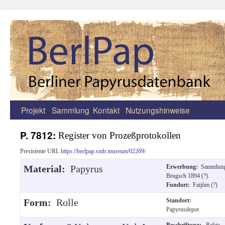
Projekt
Sammlung
Kontakt
Nutzungshinweise
Zum
Inhalt
P. 7812:
Register von Prozeßprotokollen
springen
Persistente URL
https://berlpap.smb.museum/02269/
Material:
Papyrus
Erwerbung:
Sammlun
Brugsch 1894 (?).
Fundort:
Faijûm (?)
Form:
Rolle
Standort:
Papyrusdepot
Beschriftung:
Rekto,