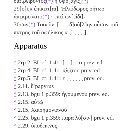
διατρείβοντος
(*)
ἡ σφρ[αγὶς]
29
[ο]ὐ̣κ ἐπίκειτ[αι]. Ἡλιόδωρος ῥήτωρ
ἀπεκρείνατο
(*)
· ἐπεὶ ὠν[είδι]-
30
σαν
(*)
Τασεῦν ̣[ ̣ ̣ ̣ δ]ού[λ]ην οὖσαν τοῦ
πατρὸς τοῦ ἀφήλικος α ̣[ ̣ ̣ ̣ ̣]
Apparatus
^
2rp.2. BL cf. 1.41: [ ̣ ̣] ̣ ̣τι prev. ed.
^
2rp.4. BL cf. 1.41: ἀ̣λ̣ύ̣του prev. ed.
^
2rp.5. BL cf. 1.41: ἐ ̣ ̣ ̣ ̣ ̣ ̣ prev. ed.
^
2.11. ῧ̈ papyrus
^
2.13. bgu 1 p.359: ἡγουμένου prev. ed.
^
2.15. αὐτῷ
^
2.15. Χαιρημονιανοῦ
^
2.25. bgu 1 p.359: παρὰ λύ[σιν] prev. ed.
^
2.29. ὑποδεικνὺς