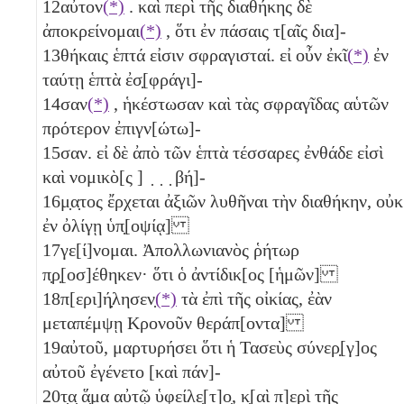
12
αὐτον
(*)
. καὶ περὶ τῆς διαθήκης δὲ
ἀποκρείνομαι
(*)
, ὅτι ἐν πάσαις τ[αῖς δια]-
13
θήκαις ἑπτά
εἰσιν σφραγισταί. εἰ οὖν ἐκῖ
(*)
ἐν
ταύτῃ ἑπτὰ
ἐσ̣[φράγι]-
14
σαν
(*)
, ἡκέστωσαν καὶ τὰς σφραγῖδας αὑτῶν
πρότερον ἐπιγν[ώτω]-
15
σαν. εἰ δὲ ἀπὸ τῶν ἑπτὰ
τέσσαρες
ἐνθάδε εἰσὶ
καὶ νομικὸ[ς ] ̣ ̣ ̣ βή]-
16
μ̣α̣τος ἔρχεται ἀξιῶν λυθῆναι τὴν διαθήκην, οὐκ
ἐν ὀλίγῃ ὑπ̣[οψίᾳ]
17
γε[ί]νομαι. Ἀπολλωνιανὸς ῥήτωρ
π̣ρ̣[οσ]έθηκεν· ὅτι ὁ ἀντίδικ[ος [ἡμῶν]
18
π[ερι]ή̣λησεν̣
(*)
τὰ ἐπὶ τῆς οἰκίας, ἐὰν
μεταπέμψῃ Κρονοῦν θεράπ[οντα]
19
αὐτοῦ, μαρτυρήσει ὅτι ἡ Τασεὺς σύνερ̣[γ]ος
αὐτοῦ ἐγένετο [καὶ πάν]-
20
τ̣α̣ ἅ̣μα αὐτῷ ὑφείλε̣[τ]ο̣, κ̣[αὶ π]ερὶ τῆς