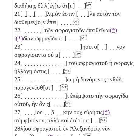
διαθήκης δὲ λ[έγ]ω ὅτ[ι ] ̣ ̣ ̣]
21
[ ̣] ̣ ̣[ ̣ ̣ ̣]λ̣ιμόν ἐστιν [ ̣ ̣ ̣]λε αὐτὸν τὸν
διαθέμεν̣[ο]ν ἐπει[ ̣ ̣ ̣ ̣]
22
[ ̣ ̣ ̣ ̣ ̣ ̣] τῶν σφραγιστῶν ἐπειθεῖναι
(*)
ἰ
(*)
δίαν σφραγῖδα ε ̣[ ̣ ̣ ̣ ̣]
23
[ ̣ ̣ ̣ ̣ ̣ ̣ ̣ ̣ ̣ ̣ ̣ ̣ ̣ ̣ ̣ ̣ ̣ ̣ ̣]ησει α̣[ ̣ ̣] ̣ ̣ ̣ν̣ο̣ν̣
σφραγίσαντα οὐ μ[ ̣ ̣ ̣ ̣]
24
[ ̣ ̣ ̣ ̣ ̣ ̣ ̣ ̣ ̣ ̣ ̣ ̣ ̣ ̣] τ̣ο̣ῦ̣ σφραγιστοῦ ἡ σφραγὶς
ἠλλάγη ὁσ̣τις̣ [ ̣ ̣ ̣ ̣]
25
[ ̣ ̣ ̣ ̣ ̣ ̣ ̣ ̣ ̣ ̣ ̣ ̣ ̣ ̣]ω μὴ δυνάμενος ἐνθάδε
παραγενέσθ[αι ] ̣ ̣]
26
[ ̣ ̣ ̣ ̣ ̣ ̣ ̣ ̣ ̣ ̣ ̣ ̣ ̣ ̣]ι ἐπέμψατο τὴν σφραγῖδα
αὐτοῦ, ἣν ἂν ς̣[ ̣ ̣ ̣ ̣]
27
[ ̣ ̣ ̣ ̣]οε ̣ ̣ ̣δ ̣ ̣ ̣κην οὐχ εὑρήσις
(*)
σύμφ[ω]νον, ἀλλὰ καὶ ἑτέρ[ου ] ̣ ̣]
28
λ̣ί̣ο̣υ̣ σφραγιστοῦ ἐν Ἀλεξανδρείᾳ νῦν