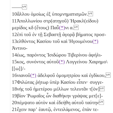
——
10
ἄλλου ὁμοίως ἐξ ὑπομνηματισμῶν.
11
Ἀπολλωνίου στρ(ατηγοῦ) Ἡρακλ(είδου)
μερίδος
κδ
(ἔτους) Παῧ
(*)
νι
α
.
12
ἐπὶ τοῦ ἐν τῇ Σεβαστῇ ἀγορᾷ βήματος προσ-
13
ελθόντος Κασίου τοῦ καὶ Ἡγουμένου
(*)
Ἀντινο-
14
έως, παρόντος Ἰσιδώρου Τιβερίνου ἀφήλι-
15
κος, συνόντος αὐτοῦ
(*)
Λογγείνου Χαιρημο\
[[ω]]/-
16
νιανοῦ
(*)
ἀδελφοῦ ὁμομητρίου καὶ ἐγδίκου,
17
Φιλώτας ῥήτωρ ὑπὲρ Κασίου εἶπεν· συγγε-
18
νὴς τοῦ ἡμετέρου μέλλων τελευτᾶν τ[ὸν]
19
βίον Ῥωμαῖος ὦν διαθήκην γράψας μετ[ε]-
20
πέμψατο αὐτὸν καὶ ἐδεήθη αὐτοῦ ταύτην
21
ἔχειν παρʼ ἑαυτῷ, ἐντειλάμενος, ἐπὰν τε-