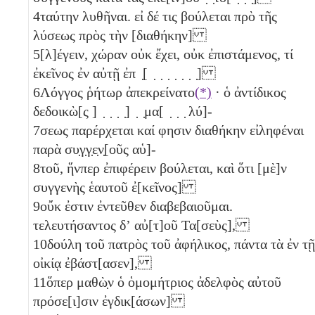
4
ταύτην λυθῆναι. εἰ δέ τις βούλεται πρὸ τῆς
λύσεως πρὸς τὴν [διαθήκην]
5
[λ]έγειν, χώραν οὐκ ἔχει, οὐκ ἐπιστάμενος, τί
ἐκεῖνος ἐν αὐτῇ ἐπ ̣[ ̣ ̣ ̣ ̣ ̣ ̣ ̣]
6
Λόγγος ῥήτωρ ἀπεκρείνατο
(*)
· ὁ ἀντίδικος
δεδοικὼ[ς ] ̣ ̣ ̣ ̣] ̣ ̣μα[ ̣ ̣ ̣ λύ]-
7
σεως παρέρχεται καί φησιν διαθήκην εἰληφέναι
παρὰ συ̣γ̣γ̣ε̣ν̣[οῦς αὑ]-
8
τοῦ, ἥνπερ ἐπιφέρειν βούλεται, καὶ ὅτι [μὲ]ν
συγγενὴς ἑαυτοῦ ἐ[κεῖνος]
9
οὔκ ἐστιν ἐντεῦθεν διαβεβαιοῦμαι.
τελευτήσαντος δʼ αὐ[τ]οῦ Τα[σεὺς],
10
δούλη τοῦ πατρὸς τοῦ ἀφήλικος, πάντα τὰ ἐν τῇ
οἰκίᾳ ἐβάστ[ασεν],
11
ὅπερ μαθὼ̣ν ὁ ὁμομήτριος ἀδελφὸς αὐτοῦ
πρόσε[ι]σιν ἐγδικ[άσων]