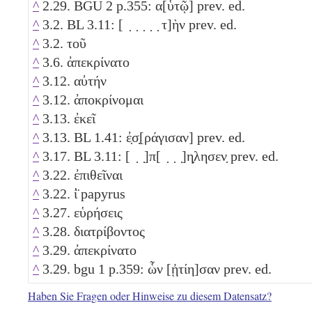
^
2.29. BGU 2 p.355: α[ὑτῷ] prev. ed.
^
3.2. BL 3.11: [ ̣ ̣ ̣ ̣ ̣ τ]ὴν prev. ed.
^
3.2. τοῦ
^
3.6. ἀπεκρίνατο
^
3.12. αὐτήν
^
3.12. ἀποκρίνομαι
^
3.13. ἐκεῖ
^
3.13. BL 1.41: ἐ̣σ̣[ράγισαν] prev. ed.
^
3.17. BL 3.11: [ ̣ ̣]π[ ̣ ̣ ̣]η̣λησεν̣ prev. ed.
^
3.22. ἐπιθεῖναι
^
3.22. ἰ̈ papyrus
^
3.27. εὑρήσεις
^
3.28. διατρίβοντος
^
3.29. ἀπεκρίνατο
^
3.29. bgu 1 p.359: ὧν [ᾐτίη]σαν prev. ed.
Haben Sie Fragen oder Hinweise zu diesem Datensatz?