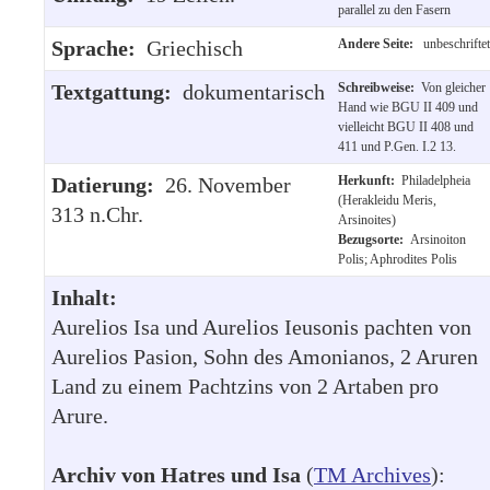
parallel zu den Fasern
Sprache:
Griechisch
Andere Seite:
unbeschriftet
Textgattung:
dokumentarisch
Schreibweise:
Von gleicher
Hand wie BGU II 409 und
vielleicht BGU II 408 und
411 und P.Gen. I.2 13.
Datierung:
26. November
Herkunft:
Philadelpheia
(Herakleidu Meris,
313 n.Chr.
Arsinoites)
Bezugsorte:
Arsinoiton
Polis; Aphrodites Polis
Inhalt:
Aurelios Isa und Aurelios Ieusonis pachten von
Aurelios Pasion, Sohn des Amonianos, 2 Aruren
Land zu einem Pachtzins von 2 Artaben pro
Arure.
Archiv von Hatres und Isa
(
TM Archives
):