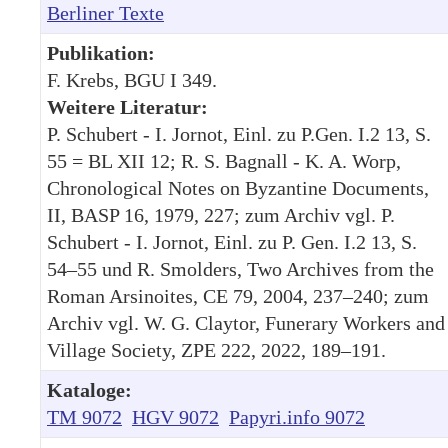
Berliner Texte
Publikation:
F. Krebs, BGU I 349.
Weitere Literatur:
P. Schubert - I. Jornot, Einl. zu P.Gen. I.2 13, S.
55 = BL XII 12; R. S. Bagnall - K. A. Worp,
Chronological Notes on Byzantine Documents,
II, BASP 16, 1979, 227; zum Archiv vgl. P.
Schubert - I. Jornot, Einl. zu P. Gen. I.2 13, S.
54–55 und R. Smolders, Two Archives from the
Roman Arsinoites, CE 79, 2004, 237–240; zum
Archiv vgl. W. G. Claytor, Funerary Workers and
Village Society, ZPE 222, 2022, 189–191.
Kataloge:
TM 9072
HGV 9072
Papyri.info 9072