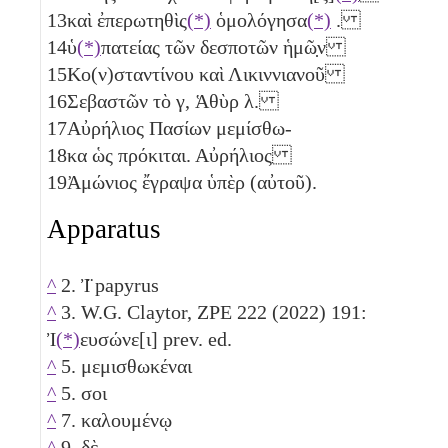
13
καὶ ἐπερωτηθὶς
(*)
ὁμολόγησα
(*)
.
14
ὑ
(*)
πατείας τῶν δεσποτῶν ἡμῶ̣ν
15
Κο(ν)σταντίνου καὶ Λικιννιανοῦ
16
Σεβαστῶν τὸ
γ
, Ἁθὺρ
λ
.
17
Αὐρήλιος Πασίων μεμίσθω-
18
κα ὡς πρόκιται. Αὐρήλιος
19
Ἀμώνιος ἔγραψα ὑπὲρ (αὐτοῦ).
Apparatus
^
2. Ἰ̈ papyrus
^
3. W.G. Claytor, ZPE 222 (2022) 191:
Ἰ
(*)
ευσώνε[ι] prev. ed.
^
5. μεμισθωκέναι
^
5. σοι
^
7. καλουμένῳ
^
9. δὲ