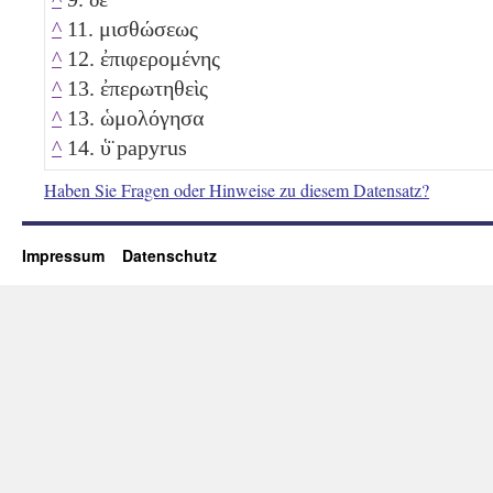
^
11. μισθώσεως
^
12. ἐπιφερομένης
^
13. ἐπερωτηθεὶς
^
13. ὡμολόγησα
^
14. ὑ̈ papyrus
Haben Sie Fragen oder Hinweise zu diesem Datensatz?
Impressum
Datenschutz