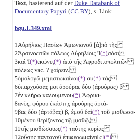
Text
, basierend auf der
Duke Databank of
Documentary Papyri
(
CC BY
), s. Link:
bgu.1.349.xml
1
Αὐρήλιος Πασίων Ἀμωνιανοῦ [ἀ]πὸ τῆς
2
Ἀρσινοειτῶν πόλεως Αὐρηλίοις Ἰ
(*)
σάσι
3
καὶ Ἰ
(*)
εκώνει̣
(*)
ἀπὸ τῆς Ἀφροδιτοπολιτῶν
πόλεως vac. ? χαίρειν.
5
ὁμολογῶ μεμιστωκαίναι
(*)
συ
(*)
τὰς
6
ὑπαρχούσας μοι ἀρούρας δύο (ἀρούρας)
β
7
ἐν κλήρῳ καλουμένου
(*)
Ἀφρικι-
8
ανὸς, φόρου ἑκάστης ἀρούρης ἀρτά-
9
βας δύο (ἀρτάβας)
β
, ἐμοῦ δαὶ
(*)
τοῦ μισθωσα-
10
μένου θερίζοντος τῷ̣ μ̣ισθῷ,
11
τῆς μισθώσαιως
(*)
ταύτης κυρίας
12
οὔσης πανταχοῦ ἐπιφερωμαίνη[ς]
(*)