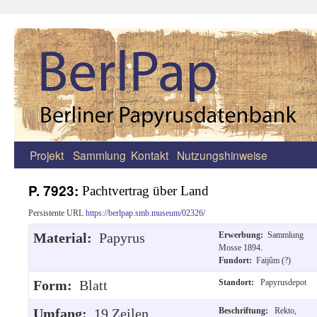
Projekt
Sammlung
Kontakt
Nutzungshinweise
Zum
Inhalt
P. 7923:
Pachtvertrag über Land
springen
Persistente URL
https://berlpap.smb.museum/02326/
Material:
Papyrus
Erwerbung:
Sammlung
Mosse 1894.
Fundort:
Faijûm (?)
Form:
Blatt
Standort:
Papyrusdepot
Umfang:
19 Zeilen.
Beschriftung:
Rekto,