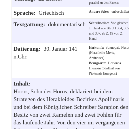
parallel zu den Fasern
Sprache:
Griechisch
Andere Seite:
unbeschriftet
Textgattung:
dokumentarisch
Schreibweise:
Von gleicher
1. Hand wie BGU I 354, 355
und 357; ab Z. 19 von 2.
Hand.
Datierung:
30. Januar 141
Herkunft:
Soknopaiu Neso
(Herakleidu Meris,
n.Chr.
Arsinoites)
Bezugsorte:
Horionos
Hierakiu (Stadtteil von
Ptolemais Euergetis)
Inhalt:
Horos, Sohn des Horos, deklariert bei dem
Strategen des Herakleides-Bezirkes Apollinaris
und bei dem Königlichen Schreiber Sarapion den
Besitz von zwei Kamelen und zwei Fohlen für
das laufende Jahr. Von den vier im vergangenen