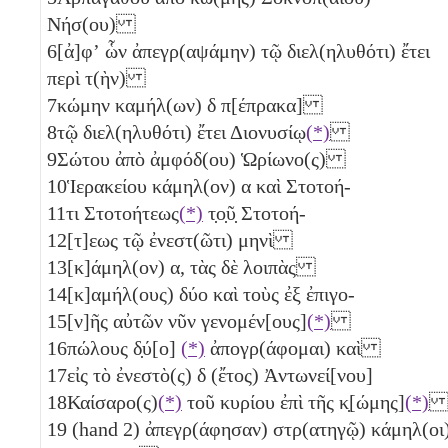
Νήσ(ου)
6
[ἀ]φʼ ὧν ἀπεγρ(αψάμην) τῷ διελ(ηλυθότι) ἔτει
περὶ τ(ὴν)
7
κώμην καμήλ(ων)
δ
π[έπρακα]
8
τῷ διελ(ηλυθότι) ἔτει Διονυσίῳ
(*)
9
Σώτου ἀπὸ ἀμφόδ(ου) Ὡρίωνο(ς)
10
Ἱερακείου κάμηλ(ον)
α
καὶ Στοτοή-
11
τι Στοτοήτεως
(*)
τ̣ο̣ῦ̣ Στοτοή-
12
[τ]εως τῷ ἐνεστ(ῶτι) μηνὶ
13
[κ]άμηλ(ον)
α
, τὰς δὲ λοιπὰς
14
[κ]αμήλ(ους) δύο
καὶ τοὺς ἐξ ἐπιγο-
15
[ν]ῆς αὐτῶν νῦν γενομέν[ους]
(*)
16
πώλους δ̣ύ[ο]
(*)
ἀπογρ(άφομαι) καὶ
17
εἰς τὸ ἐνεστὸ(ς)
δ
(ἔτος) Ἀντωνεί[νου]
18
Καίσαρο(ς)
(*)
τοῦ κυρίου ἐπὶ τῆς κ̣[ώμης]
(*)
19
(hand 2) ἀπεγρ(άφησαν) στρ(ατηγῷ) κάμηλ(οι