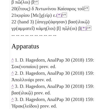
β
πῶ(λοι)
β
20
(ἔτους)
δ
Ἀντωνίνου Καίσαρος τοῦ
21
κ̣υρίου [Με]χ̣(εὶρ)
ε
.
(*)
22
(hand 3) [ἀπεγρ(άφησαν) βασ(ιλικῷ)
γρ(αμματεῖ) κάμη(λοι)
β
] π̣ῶ̣λ(οι)
β̣
(*)
-- -- -- -- -- -- -- -- -- --
Apparatus
^
1. D. Hagedorn, AnalPap 30 (2018) 159:
Σοκ(νοπαίου) prev. ed.
^
2. D. Hagedorn, AnalPap 30 (2018) 159:
Ἀπολλινάρι prev. ed.
^
3. D. Hagedorn, AnalPap 30 (2018) 159:
βασ(ιλικῷ) prev. ed.
^
3. D. Hagedorn, AnalPap 30 (2018) 159:
Ἡρακ(λείδου) prev. ed.