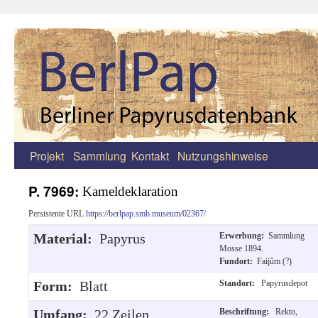
Projekt
Sammlung
Kontakt
Nutzungshinweise
Zum
Inhalt
P. 7969:
Kameldeklaration
springen
Persistente URL
https://berlpap.smb.museum/02367/
Material:
Papyrus
Erwerbung:
Sammlung
Mosse 1894.
Fundort:
Faijûm (?)
Form:
Blatt
Standort:
Papyrusdepot
Umfang:
22 Zeilen.
Beschriftung:
Rekto,