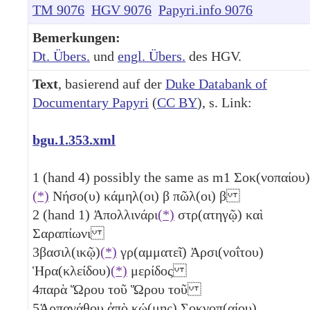
TM 9076
HGV 9076
Papyri.info 9076
Bemerkungen:
Dt. Übers.
und
engl. Übers.
des HGV.
Text
, basierend auf der
Duke Databank of
Documentary Papyri
(
CC BY
), s. Link:
bgu.1.353.xml
1
(hand 4) possibly the same as m1 Σοκ(νοπαίου)
(*)
Νήσο(υ) κάμηλ(οι)
β
πῶλ(οι)
β
2
(hand 1) Ἀπολλινάρι
(*)
στρ(ατηγῷ) καὶ
Σαραπίωνι
3
βασιλ(ικῷ)
(*)
γρ(αμματεῖ) Ἀρσι(νοΐτου)
Ἡρα(κλείδου)
(*)
μερίδος
4
παρὰ Ὥρου τοῦ Ὥρου τοῦ
5
Ἁρπαγάθου ἀπὸ κώ(μης) Σοκνοπ(αίου)