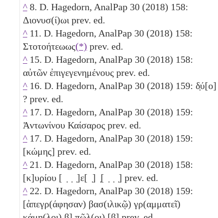
^
8. D. Hagedorn, AnalPap 30 (2018) 158:
Διονυσ(ί)ωι prev. ed.
^
11. D. Hagedorn, AnalPap 30 (2018) 158:
Στοτοήτεωως
(*)
prev. ed.
^
15. D. Hagedorn, AnalPap 30 (2018) 158:
αὐτῶν ἐπιγεγενημένους prev. ed.
^
16. D. Hagedorn, AnalPap 30 (2018) 159: δ̣ύ[ο]
? prev. ed.
^
17. D. Hagedorn, AnalPap 30 (2018) 159:
Ἀντωνίνου Καίσαρος prev. ed.
^
17. D. Hagedorn, AnalPap 30 (2018) 159:
[κώμης] prev. ed.
^
21. D. Hagedorn, AnalPap 30 (2018) 158:
[κ]υρίου [ ̣ ̣ ̣]ε[ ̣] ̣[ ̣ ̣ ̣] prev. ed.
^
22. D. Hagedorn, AnalPap 30 (2018) 159:
[ἀπεγρ(άφησαν) βασ(ιλικῷ) γρ(αμματεῖ)
κάμη(λοι)
β
] π̣ῶ̣λ̣(οι) [
β
] prev. ed.