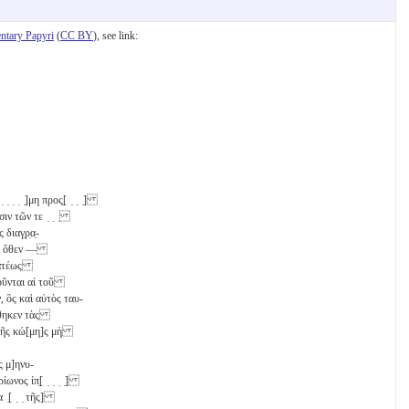
tary Papyri
(
CC BY
), see link:
̣ ̣ ̣ ̣ ̣ ̣ ̣ ̣]μη προς̣[ ̣ ̣ ̣]
] ̣ ̣σιν τῶν τε ̣ ̣ ̣
 διαγ̣ρ̣α̣-
μῷ, ὅθεν ―
μματέως
οῦνται αἱ τοῦ
, ὃς καὶ αὐτὸς ταυ-
έθηκεν τὰς
 τῆς κώ[μη]ς μὴ
 μ]ηνυ-
ωνος ἱπ̣[ ̣ ̣ ̣ ̣]
α ̣[ ̣ ̣ τῆς]