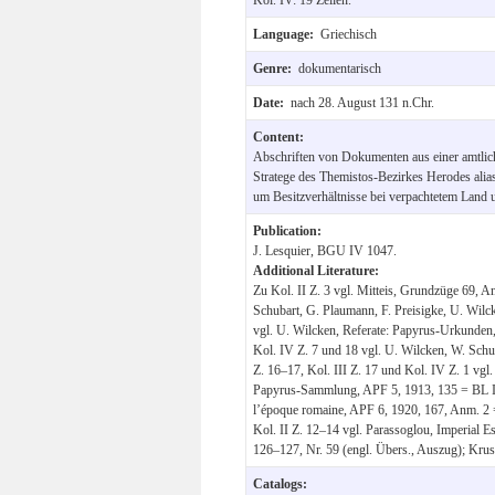
Language:
Griechisch
Genre:
dokumentarisch
Date:
nach 28. August 131 n.Chr.
Content:
Abschriften von Dokumenten aus einer amtlic
Stratege des Themistos-Bezirkes Herodes alias
um Besitzverhältnisse bei verpachtetem Land 
Publication:
J. Lesquier, BGU IV 1047.
Additional Literature:
Zu Kol. II Z. 3 vgl. Mitteis, Grundzüge 69, An
Schubart, G. Plaumann, F. Preisigke, U. Wilck
vgl. U. Wilcken, Referate: Papyrus-Urkunden,
Kol. IV Z. 7 und 18 vgl. U. Wilcken, W. Schu
Z. 16–17, Kol. III Z. 17 und Kol. IV Z. 1 vgl
Papyrus-Sammlung, APF 5, 1913, 135 = BL I 91
l’époque romaine, APF 6, 1920, 167, Anm. 2 = 
Kol. II Z. 12–14 vgl. Parassoglou, Imperial 
126–127, Nr. 59 (engl. Übers., Auszug); Kru
Catalogs: