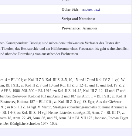
Other Side:
anderer Text
Script and Notations:
Provenance:
Arsinoites
hen Korrespondenz. Beteiligt sind neben dem unbekannten Verfasser des Textes der
 Tiberios, das Besitzarchiv und ein Hilfsbeamter eines Procurator. Es geht wahrscheinlich
und über die Eintreibung von ausstehender Pachtzinsen.
m. 4 = BL I 91; zu Kol. II Z 3, Kol. III Z. 3–5, 10, 15 und 17 und Kol. IV Z. 1 vgl. W.
en, BL I 91f.; zu Kol. II Z. 7 und 10 und Kol. III Z. 3, 12–13 und 15 und Kol. IV Z. 2
 APF 3, 1906, 508–509 = BL I 91f.; zu Kol. II Z. 14–15, Kol. III Z. 12, 15 und 17 und
bart bei Rostovcev, Kolonat 183 mit Anm. 2 und 187 mit Anm. 1 = BL I 91f.; zu Kol. II
. Rostovcev, Kolonat 187 = BL I 91f.; zu Kol. III Z. 5 vgl. O. Eger, Aus der Gießener
; zu Kol. III Z. 14 vgl. V. Martin, Stratèges et basilicogrammates du nome Arsinoïte à
BL I 443; zu Kol. III Z. 14 vgl. Henne, Liste des stratèges 59, Anm. 7 = BL III 17; zu
Estates 18, Anm. 22, 49, Anm. 86, und 55, Anm. 31 = BL VII 17f.; Johnson, Roman Egypt
se, Der Königliche Schreiber 1047–1052.