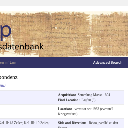
ms of Use
Advanced Search
pondenz
384/
Acquisition:
Sammlung Mosse 1894.
Find Location:
Faijûm (?)
Location:
vermisst seit 1963 (eventuell
Kriegsverlust)
l. II: 18 Zeilen; Kol. III: 19 Zeilen;
Side and Direction:
Rekto, parallel zu den
Fasern