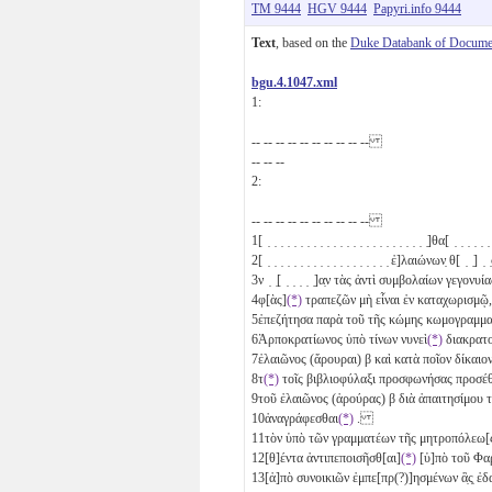
TM 9444
HGV 9444
Papyri.info 9444
Text
, based on the
Duke Databank of Documen
bgu.4.1047.xml
1:
-- -- -- -- -- -- -- -- -- --
-- -- --
2:
-- -- -- -- -- -- -- -- -- --
1
[ ̣ ̣ ̣ ̣ ̣ ̣ ̣ ̣ ̣ ̣ ̣ ̣ ̣ ̣ ̣ ̣ ̣ ̣ ̣ ̣ ̣ ̣ ̣ ̣ ̣]θα[ ̣ ̣ ̣ 
2
[ ̣ ̣ ̣ ̣ ̣ ̣ ̣ ̣ ̣ ̣ ̣ ̣ ̣ ̣ ̣ ̣ ̣ ̣ ̣ ἐ]λαιώνων̣ θ[ ̣ ̣
3
ν ̣ ̣[ ̣ ̣ ̣ ̣ ̣]α̣ν τὰς ἀντὶ συμβολαίων γεγονυίας
4
φ[ὰς]
(*)
τραπεζῶν μὴ εἶναι ἐν καταχωρισ
5
ἐπεζήτησα παρὰ τοῦ τῆς κώμης κωμογρα
6
Ἁρποκρατίωνος ὑπὸ τίνων νυνεὶ
(*)
διακρατ
7
ἐλαιῶνος (ἄρουραι)
β
καὶ κατὰ ποῖον δίκαιον
8
τ
(*)
τοῖς βιβλιοφύλαξι προσφωνήσας προσ
9
τοῦ ἐλαιῶνος (ἀρούρας)
β
διὰ ἀπαιτησίμου
10
ἀναγράφεσθαι
(*)
.
11
τὸν ὑπὸ τῶν γραμματέων τῆς μητροπόλεω[ς
12
[θ]έντα ἀντιπεποισῆσθ[αι]
(*)
[ὑ]πὸ τοῦ Φαρί
13
[ἀ]πὸ συνοικιῶν ἐμπε[πρ(?)]ησμένων ἃ̣ς̣ ἐδ