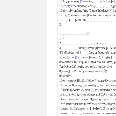
14
Ἀ[γ]ριππιανῆς
(*)
οὐσίας [ ̣ ̣ ̣ ἐκέλ]ευσ[α]
15
[ἐπ]ὶ
(*)
τῷ οὐσιακῷ λόγ[ῳ ] ̣ ̣ ̣ ̣ ̣ ̣ ̣ ̣ π
16
οὖν γε[ν]ομένης [τῆς [διαμισθώσ]εως
(*)
ὑπʼ
17
τος
(*)
κ̣α̣\τ̣ω̣/ ο̣ τοῦ βασιλικ[οῦ [γραμματέ
18
[ ̣ ̣] ̣[ ̣ ̣ ̣]ν ἐπʼ αὐ[ ̣ ̣ ̣ ̣ ̣ ̣ ̣ ̣ ̣ ̣ ̣ ̣ ̣ ̣ ̣ ̣ ̣ ̣ 
3:
-- -- -- -- -- -- -- -- -- --
1
--
2
[ ̣ ̣ ̣ ̣ ̣ ̣ ̣ ̣ ̣ ̣ ̣ ̣ ̣ ̣ ̣ ̣ ̣ ̣ ̣ ̣ ̣]ηκον[ ̣ ̣ ̣ ̣ ̣ ̣ ̣ 
3
[ ̣ ̣ ̣ ̣ ̣ ̣ ̣ ̣ ̣ ̣]κ̣ίου̣
(*)
[γραμμ]ατέως β[ιβλιο
4
[δη]λοῦται τοῦ [ ̣ ̣ ̣ ̣]ένος γράψαντο[ς] π
5
[ψί(?)]λους
(*)
τόπους βείκων
(*)
λη
γ(ῆς(?))
6
Ἁδριανοῦ τοῦ κυρίου Παῦνι τῶν τοῦ ἀργ(υρ
7
γράφθαι ὑπʼ αὐτῆς σὺν τοῖς ἑπομένοις.
8
(ἔτους)
ιε
Μεσορὴ ἐπαγομ(ένων)
ε
9
ἄλλης
10
ἀντίγραφον [βι]βλ\ε/ιδίου
(*)
πεμφθέντος σο
11
νου βοηθοῦ τῆς [[ἐπιστολῆς]] ἐπιτροπῆς 
12
ὀφειλομένω[ν] ἔν τισσι
(*)
(*)
μισθωταῖς πε
13
ὑπὲρ ἐνλεί[μμ]ατος φόρων καὶ ἄλλων ὑπ̣[έ
14
ὑπὸ σοῦ ἐμοί τ[ε κ]αὶ Ἡ[ρώ]δηι τῷ καὶ Τιβ
15
τῇ ἀπαιτήσει τῶν κ[ανό]νων εὐτονώ[τερον ἔτι
16
περὶ τῶν ὑπ[αρχόντων] α[ὐ]τοῖς ἐξ οὗ χρό
17
σεσι τά τε κατ[ὰ πίστιν αὐ]τῶν ὑπάρχοντα κ