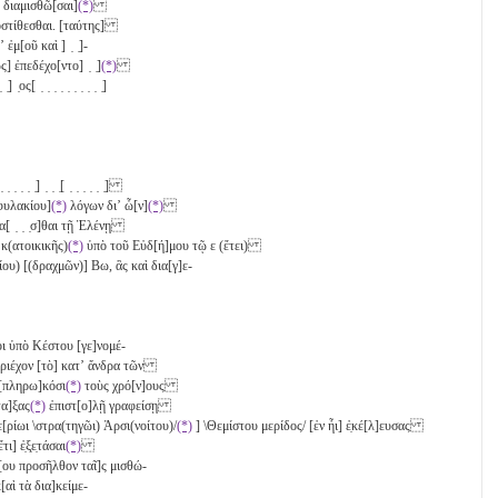
ς διαμισθῶ[σαι]
(*)
]ρ̣οστίθεσθαι. [ταύτης]
 ἐμ[οῦ καὶ ] ̣ ̣]-
ως] ἐπεδέχο[ντο] ̣ ̣]
(*)
̣ ̣] ̣ος[ ̣ ̣ ̣ ̣ ̣ ̣ ̣ ̣ ̣ ̣]
̣ ̣ ̣ ̣ ̣ ̣ ̣] ̣ ̣ ̣[ ̣ ̣ ̣ ̣ ̣ ̣]
φυλακίου]
(*)
λόγων διʼ ὧ[ν]
(*)
αρα[ ̣ ̣ ̣σ]θαι τῇ Ἑλένῃ
 κ(ατοικικῆς)
(*)
ὑπὸ τοῦ Εὐδ[ή]μου τῷ
ε
(ἔτει)
ίου) [(δραχμῶν)]
Βω
, ἃς καὶ δια[γ]ε-
ι ὑπὸ Κέστου [γε]νομέ-
περιέχον [τὸ] κατʼ ἄνδρα τῶν
[πληρω]κόσι
(*)
τοὺς χρό[ν]ους
τα]ξας
(*)
ἐπιστ[ο]λῇ γραφείσῃ
ε[ρίωι \στρα(τηγῶι) Ἀρσι(νοίτου)/
(*)
] \Θεμίστου μερίδος/ [ἐν ἧι] ἐ̣κέ[λ]ευσας
] ἐ̣ξ̣ε̣τάσαι
(*)
ν[ου προσῆλθον ταῖ]ς μισθώ-
[αὶ τὰ δια]κείμε-