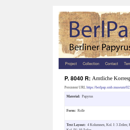
Project
Collection
Contact
Ter
Zum
Inhalt
P. 8040 R:
Amtliche Korres
springen
Persistent URL
https://berlpap.smb.museum/02
Material:
Papyrus
Form:
Rolle
Text Layout:
4 Kolumnen, Kol. I: 3 Zeilen; Ko
Kol. IV: 19 Zeilen.