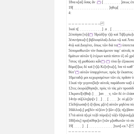
18
να κ[αὶ] ὅσας ἂν ̣
(*)
[ ̣ ̣ ̣ ̣ ̣ ̣ ̣ ̣ ̣ ̣]σεως ἐπ
19
[ ̣ ̣ ̣ ̣ ̣ ̣ ̣ ̣ ̣ ̣ ̣ ̣ ̣ ̣ ̣ ̣ ̣ ̣ ̣ ̣]ηθεμ[ ̣ ̣ ̣ ̣ 
4:
-- -- -- -- -- -- -- -- -- --
1
καὶ π̣[ ̣ ̣ ̣ ̣ ̣ ̣ ̣ ̣ ̣ ̣ ̣ ̣ ̣] ̣α ̣ ̣[ ̣ ̣ ̣ ̣ ̣ ̣ ̣ ̣ ̣ ̣ ̣
2
ἐποίησα [τῷ]
(*)
Ἡρώδ[ηι τ]ῷ καὶ Τιβ[ερίω]ι
3
ἐνκτήσεω[ν] βιβλιοφύλαξι Δείωι τῷ καὶ 
4
τῷ καὶ Διογένει, ὅπως τῶν διὰ το
(*)
ὑποτετα
5
ὑπομισθωτῶν τὸν διακείμενον παρʼ αὐτοῖς πό
6
μάτων αὐτῶν ἢ ἑτέρων κατὰ πίστιν ἐξ οὗ χρ
7
στος τῇ μισθώσει κὰ̓́ν
(*)
(*)
τίνα ἦν ἐξοικον
8
ὁμο[ί]ως δὲ καὶ [τ]ῷ Κέ[σ]τω[ι], ἵνα τὸ καθ
9
ὑπʼ
(*)
αὐτῶν ὑπαρχόντων, πρὸς ἣν ἕκαστος
10
μεταδῷ μοι κεχωρισμένων τῶν εἰς πρᾶσιν 
11
καὶ τὴν γεγονυ[ῖα]ν αὐτοῖς παράδοσιν κα[ὶ 
12
τες ἐκυρώ[θησα]ν, πρὸς τὸ τὰς μὲν προσ
13
κρατεῖ[σ]θα[ι ] ̣ ̣ ̣]απ ̣ ̣ ̣ν̣, τῶν δὲ ἐν 
14
τὴν σύ̣[λλη]ψι̣[ν ] ̣ ̣] ̣ ̣ ̣[ ̣ ̣ ̣ ̣ ̣]ν. ο
15
ἐδήλωσα[ν] ἐ[ν]ί̣οις μ[ὲν] αὐτῶν μηδένα 
16
ἄλλοι[ς] μη[δὲν πλ]έον [τ]ῶν ε[ἰ]ς π[ρ]ᾶ
17
τὰ αὐτὰ π[ερὶ το]ῦ πόρο[υ] τῶ[ν δ]ηλου[μ
18
δ[οὺς] π̣ρ̣ο[σέθηκ]εν [τῶν μ]ισθωτῶν τὸ συν
19
[ ̣ ̣ ̣ ̣ ̣] ̣ ̣[ ̣ ̣ ̣ ̣ ̣ ̣ ̣ ̣ ̣ ̣ ̣ ̣ ̣ ̣]τ̣ων̣[-ca.?-]
-- -- -- -- -- -- -- -- -- --