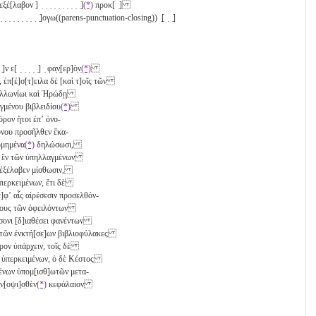
εξ̣έ[λαβον ] ̣ ̣ ̣ ̣ ̣ ̣ ̣ ̣ ̣ ̣]
(*)
προκ[ ̣]
̣ ̣ ̣ ̣ ̣ ̣ ̣ ̣ ̣ ̣ ̣ ̣ ̣ ̣]ογω((parens-punctuation-closing)) ̣[ ̣ ̣]
 ̣ ̣]ν ε[ ̣ ̣ ̣ ̣ ̣] ̣ φα̣ν̣[ερ]ὸ̣ν̣
(*)
, ἐπ[έ]σ[τ]ειλα δὲ [καὶ τ]οῖς τῶν
Ἀπολλωνίωι καὶ Ἡρώδῃ
γμένου βιβλειδίου
(*)
ρον ἤτοι ἐπʼ ὀνο-
όνου προσῆλθεν ἕκα-
ομημένα
(*)
δηλώσωσι,
ʼ ἓν
τῶν ὑπηλλαγμένων
 ἐξέλαβεν μίσθωσιν,
ὑπερκειμένων, ἔτι δὲ
ἐ]φʼ αἷς αἱρέσεσιν προσελθόν-
όδους τῶν ὀφειλόντων
ἐλάσσονι [δ]ιαθέσει φανέντων
ἱ μ[ὲ]ν τῶν ἐνκτή[σε]ων βιβλιοφύλακες
πόρον ὑπάρχειν, τοῖς δὲ
σιν ὑπερκειμένων, ὁ δὲ Κέστος
]ένων ὑπομ[ισθ]ωτῶν μετα-
̣[οψι]σ̣θὲν
(*)
κεφάλαιον