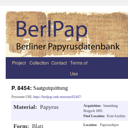
Project
Collection
Contact
Terms of
Zum
Use
Inhalt
springen
P. 8454:
Saatgutquittung
Persistent URL
https://berlpap.smb.museum/02447/
Material:
Papyrus
Acquisition:
Sammlung
Brugsch 1891.
Find Location:
Kom Aushim
Form:
Blatt
Location:
Papyrusdepot