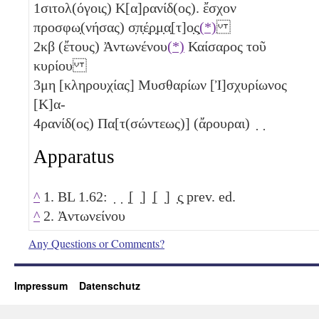
1
σιτολ(όγοις) Κ[α]ρανίδ(ος). ἔσχον
προσφω̣(νήσας) σ̣π̣έ̣ρ̣μ̣α̣[τ]ο̣ς̣
(*)
2
κβ
(ἔτους) Ἀντωνένου
(*)
Καίσαρος τοῦ
κυρίου
3
μη
[κληρουχίας] Μυσθαρίων [Ἰ]σχυρίωνος
[Κ]α-
4
ρανίδ(ος) Πα[τ(σώντεως)] (ἄρουραι) ̣ ̣
Apparatus
^
1. BL 1.62: ̣ ̣ ̣[ ̣] ̣[ ̣] ̣ς̣ prev. ed.
^
2. Ἀντωνείνου
Any Questions or Comments?
Impressum
Datenschutz