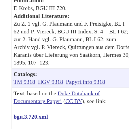
Publication:
F. Krebs, BGU III 720.
Additional Literature:
Zu Z. 1 vgl. G. Plaumann und F. Preisigke, BL I
62 und P. Viereck, BGU III Index, S. 4 = BL I 62;
zur 2. Hand vgl. G. Plaumann, BL I 62; zum
Archiv vgl. P. Viereck, Quittungen aus dem Dorf
Karanis über Lieferung von Saatkorn, Hermes 30
1895, 107–123.
Catalogs:
TM 9318
HGV 9318
Papyri.info 9318
Text
, based on the
Duke Databank of
Documentary Papyri
(
CC BY
), see link:
bgu.3.720.xml