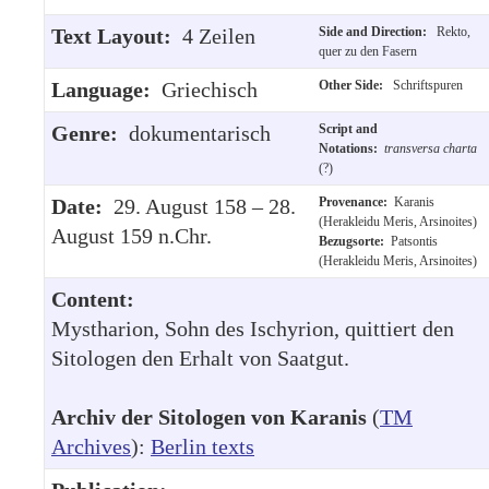
Text Layout:
4 Zeilen
Side and Direction:
Rekto,
quer zu den Fasern
Language:
Griechisch
Other Side:
Schriftspuren
Genre:
dokumentarisch
Script and
Notations:
transversa charta
(?)
Date:
29. August 158 – 28.
Provenance:
Karanis
(Herakleidu Meris, Arsinoites)
August 159 n.Chr.
Bezugsorte:
Patsontis
(Herakleidu Meris, Arsinoites)
Content:
Mystharion, Sohn des Ischyrion, quittiert den
Sitologen den Erhalt von Saatgut.
Archiv der Sitologen von Karanis
(
TM
Archives
):
Berlin texts