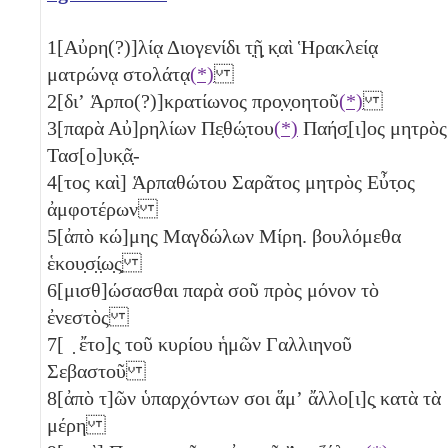
1
[Αὐρη(?)]λίᾳ Διογενίδι τ̣ῇ̣ κ̣αὶ Ἡρακλείᾳ
ματρώνᾳ στολάτᾳ
(*)
2
[διʼ Ἁρπο(?)]κρατίωνος προ̣ν̣οητοῦ
(*)
3
[παρὰ Αὐ]ρηλίων Πε̣θώ̣του
(*)
Παήσ̣[ι]ος μητρὸς
Τασ[ο]υκ̣ᾶ̣-
4
[τος καὶ] Ἁρπαθώτου Σαρᾶτος μητρὸς Εὖτ̣ος
ἀμφοτέρων
5
[ἀπὸ κώ]μης Μαγδώλων Μίρη. βουλόμεθα
ἑκου̣σ̣ί̣ω̣ς̣
6
[μισθ]ώσασθαι παρὰ σοῦ πρὸς μόνον τὸ
ἐνεστὸς
7
[ ̣ ἔτο]ς̣ τοῦ κυρίου ἡμῶν Γαλλιηνοῦ
Σεβαστοῦ
8
[ἀπὸ τ]ῶν ὑπαρχόντων σοι ἅμʼ ἄλλο[ι]ς̣ κατὰ τὰ
μέρη