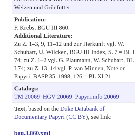
Weizen und Grünfutter.
Publication:
F. Krebs, BGU III 860.
Additional Literature:
Zu Z. 1–3, 9, 11–12 und zur Herkunft vgl. W.
Schubart, U. Wilcken, BGU III Index, S. 7 = BL I
74; zu Z. 1–2 vgl. G. Plaumann, W. Schubart, BL
I 74; zu Z. 13–14 vgl. P. van Minnen, Note on
Papyri, BASP 35, 1998, 126 = BL XI 21.
Catalogs:
TM 20069
HGV 20069
Papyri.info 20069
Text
, based on the
Duke Databank of
Documentary Papyri
(
CC BY
), see link:
bgu.3.860.xml