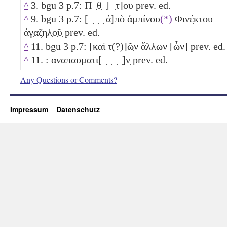
^
3. bgu 3 p.7: Π ̣θ̣ ̣[ ̣τ]ου prev. ed.
^
9. bgu 3 p.7: [ ̣ ̣ ̣ ἀ]πὸ ἀμπίνου
(*)
Φινέ̣κτου
ἀγ̣αζηλ̣ο̣ῦ̣ prev. ed.
^
11. bgu 3 p.7: [καὶ τ(?)]ῶ̣ν ἄλλων [ὧν] prev. ed.
^
11. : αναπαυματι[ ̣ ̣ ̣ ̣]ν̣ prev. ed.
Any Questions or Comments?
Impressum
Datenschutz