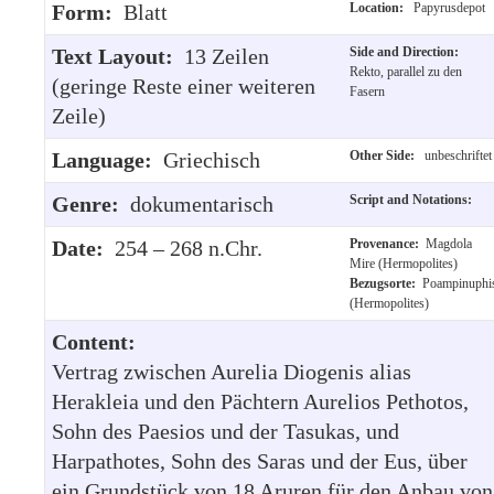
Form:
Blatt
Location:
Papyrusdepot
Text Layout:
13 Zeilen
Side and Direction:
Rekto, parallel zu den
(geringe Reste einer weiteren
Fasern
Zeile)
Language:
Griechisch
Other Side:
unbeschriftet
Genre:
dokumentarisch
Script and Notations:
Date:
254 – 268 n.Chr.
Provenance:
Magdola
Mire (Hermopolites)
Bezugsorte:
Poampinuphi
(Hermopolites)
Content:
Vertrag zwischen Aurelia Diogenis alias
Herakleia und den Pächtern Aurelios Pethotos,
Sohn des Paesios und der Tasukas, und
Harpathotes, Sohn des Saras und der Eus, über
ein Grundstück von 18 Aruren für den Anbau von