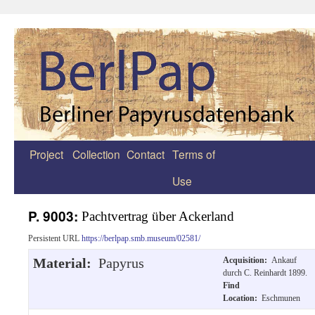
Project
Collection
Contact
Terms of
Zum
Use
Inhalt
springen
P. 9003:
Pachtvertrag über Ackerland
Persistent URL
https://berlpap.smb.museum/02581/
Material:
Papyrus
Acquisition:
Ankauf
durch C. Reinhardt 1899.
Find
Location:
Eschmunen