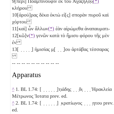
9
[περὶ] Ποαμπινοῦφιν ἐκ τοῦ Ἀγ̣αζήλ̣ο̣υ̣
(*)
κλήρου
10
[ἀρού]ρας δέκα ὀκτὼ
εἰ[ς] σπορὰν πυροῦ καὶ
χόρτου
11
[καὶ] ὧν ἄλλων
(*)
ἐὰν αἱρώμεθα ἀναπαυματι-
12
[κῶ]ν
(*)
γενῶν κατὰ τὸ ἥμισυ φόρου τῆς μὲν
ἐν
13
[ ̣ ̣ ̣ ̣ ̣] ἡμισίας
μ̣[ ̣ ̣ ̣]ου ἀρτάβας τέσσαρας
-- -- -- -- -- -- -- -- -- --
Apparatus
^
1. BL 1.74: [ ̣ ̣ ̣ ̣ ̣ ̣]τ̣ιάδη̣ς ̣ ̣ ̣δι̣ ̣ ̣ ̣ Ἡρακλεία
Μέτρωνος Ἰοτατα prev. ed.
^
2. BL 1.74: [ ̣ ̣ ̣ ̣ ̣ ̣] ̣κρατίω̣νος ̣ ̣ ̣ ̣ητου prev.
ed.