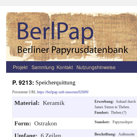
Projekt
Sammlung
Kontakt
Nutzungshinweise
Zum
Inhalt
P. 9213:
Speicherquittung
springen
Persistente URL
https://berlpap.smb.museum/02609/
Material:
Keramik
Erwerbung:
Ankauf durch
James Simon in Theben.
Fundort:
Theben (?)
Form:
Ostrakon
Standort:
Papyrusdepot
Umfang:
6 Zeilen
Beschriftung:
Außenseite