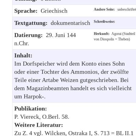
Sprache:
Griechisch
Andere Seite:
unbeschriftet
Textgattung:
dokumentarisch
Schreibweise:
Datierung:
29. Juni 144
Herkunft:
Agorai (Stadtteil
von Diospolis = Theben)
n.Chr.
Inhalt:
Im Dorfspeicher wird dem Konto eines Sohn
oder einer Tochter des Ammonios, der zwölfte
Teile einer Artabe Weizen gutgeschrieben. Bei
dem Magazinbeamten handelt es sich vielleicht
um Harpok-.
Publikation:
P. Viereck, O.Berl. 58.
Weitere Literatur:
Zu Z. 4 vgl. Wilcken, Ostraka I, S. 713 = BL II.1