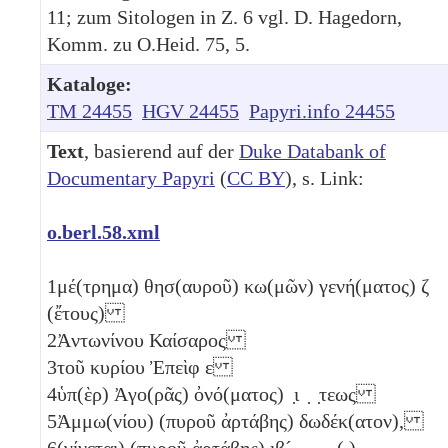
11; zum Sitologen in Z. 6 vgl. D. Hagedorn,
Komm. zu O.Heid. 75, 5.
Kataloge:
TM 24455
HGV 24455
Papyri.info 24455
Text
, basierend auf der
Duke Databank of
Documentary Papyri
(
CC BY
), s. Link:
o.berl.58.xml
1
μέ(τρημα) θησ(αυροῦ) κω(μῶν) γενή(ματος)
ζ
(ἔτους)
2
Ἀντωνίνου Καίσαρος
3
τοῦ κυρίου Ἐπεὶφ
ε
4
ὑπ(ὲρ) Ἀγο(ρᾶς) ὀνό(ματος) ̣ι ̣ ̣τεως
5
Ἀμμω(νίου) (πυροῦ ἀρτάβης) δωδέκ(ατον),
6
(γίνεται) (πυροῦ ἀρτάβης)
ιβ´
. ̣ ̣ ̣ ̣( )