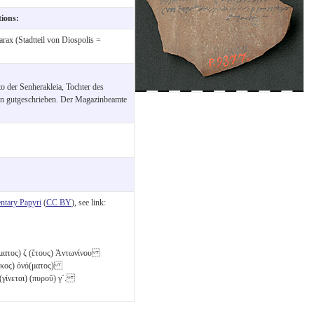
tions:
rax (Stadtteil von Diospolis =
 der Senherakleia, Tochter des
izen gutgeschrieben. Der Magazinbeamte
tary Papyri
(
CC BY
), see link:
(ματος)
ζ
(ἔτους) Ἀντωνίνου
ακος) ὀνό(ματος)
γίνεται) (πυροῦ)
γ´
.