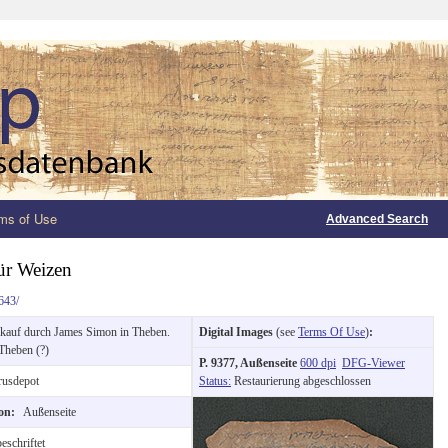
ms of Use
Advanced Search
ür Weizen
643/
kauf durch James Simon in Theben.
Digital Images
(see
Terms Of Use
)
:
Theben (?)
P. 9377, Außenseite
600 dpi
DFG-Viewer
usdepot
Status:
Restaurierung abgeschlossen
ion:
Außenseite
eschriftet