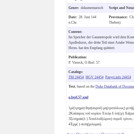
Genre:
dokumentarisch
Script and Nota
Date:
28. Juni 144
Provenance:
Cha
n.Chr.
Theben)
Content:
Im Speicher der Gaumetropole wird dem Konto
Apollodoros, der dritte Teil einer Artabe We
Herm- hat den Empfang quittiert.
Publication:
P. Viereck, O.Berl. 57.
Catalogs:
TM 24454
HGV 24454
Papyri.info 24454
Text
, based on the
Duke Databank of Documen
o.berl.57.xml
1
μέ(τρημα) θησ(αυροῦ) μη(τροπόλεως) γενή
2
Καίσαρος τοῦ κυρίου Ἐπεὶφ
δ
ὑπ(ὲρ) Χά(ρ
3
Σενηρακ(λ ) Ἀπολλοδ(ώρου) πυροῦ τρίτον, (
4
Ἑ̣ρ̣μ( ) σεση(μείωμαι).