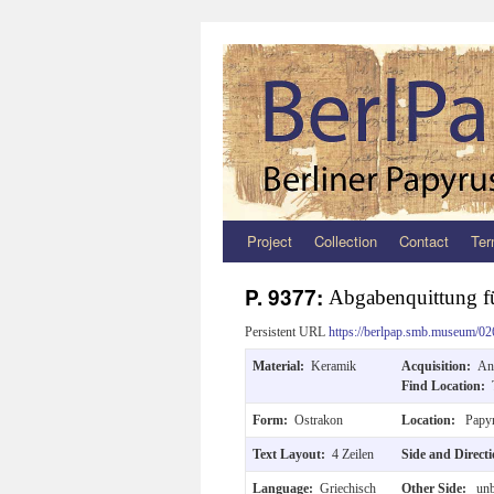
Project
Collection
Contact
Ter
Zum
Inhalt
P. 9377:
Abgabenquittung f
springen
Persistent URL
https://berlpap.smb.museum/02
Material:
Keramik
Acquisition:
An
Find Location:
Form:
Ostrakon
Location:
Papyr
Text Layout:
4 Zeilen
Side and Direct
Language:
Griechisch
Other Side:
unb