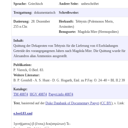
Sprache:
Griechisch
Andere Seite:
unbeschriftet
Textgattung:
dokumentarisch
Schreibweise:
Datierung:
28. Dezember
Herkunft:
Tebtynis (Polemonos Meris,
255 n.Chr.
Arsinoites)
Bezugsorte:
Magdola Mire (Hermopolites)
Inhalt:
Quittung der Dekaproten von Tebtynis für die Lieferung von 4 Eselsladungen
Getreide des vorangegangenen Jahres nach Magdola Mire. Die Quittung wurde für
Alexandros alias Ammonios ausgestellt.
Publikation:
P. Viereck, O.Berl. 83.
Weitere Literatur:
B. P. Grenfell - A. S. Hunt - D. G. Hogarth, Einl. zu P.Fay. O. 24–40 = BL II.2 39
Kataloge:
TM 40874
HGV 40874
Papyri.info 40874
Text
, basierend auf der
Duke Databank of Documentary Papyri
(
CC BY
), s. Link:
o.berl.83.xml
1
γενή(ματος)
β
(ἔτους) δεκ(απρώτων) Τε-