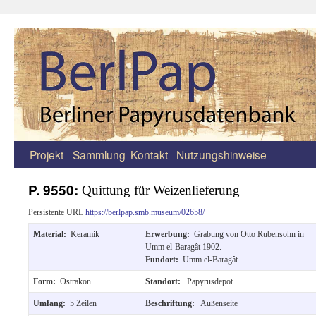
Projekt
Sammlung
Kontakt
Nutzungshinweise
Zum
Inhalt
P. 9550:
Quittung für Weizenlieferung
springen
Persistente URL
https://berlpap.smb.museum/02658/
Material:
Keramik
Erwerbung:
Grabung von Otto Rubensohn in
Umm el-Baragât 1902.
Fundort:
Umm el-Baragât
Form:
Ostrakon
Standort:
Papyrusdepot
Umfang:
5 Zeilen
Beschriftung:
Außenseite