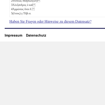
2
πτύνεως Μαγδώλ(ων)
3
Ἀλεξανδρος ὁ καὶ
4
Ἀμμώνιος ὄνοι
δ
.
5
(ἔτους)
γ
Τῦβι
α
.
Haben Sie Fragen oder Hinweise zu diesem Datensatz?
Impressum
Datenschutz