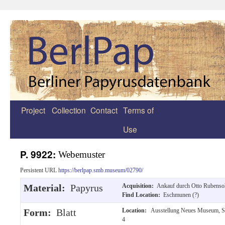
Project
Collection
Contact
Terms of
Zum
Use
Inhalt
springen
P. 9922:
Webemuster
Persistent URL
https://berlpap.smb.museum/02790/
Material:
Papyrus
Acquisition:
Ankauf durch Otto Rubenso
Find Location:
Eschmunen (?)
Form:
Blatt
Location:
Ausstellung Neues Museum, Saa
4