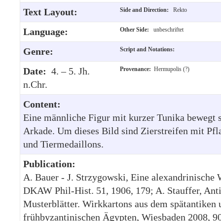
Text Layout:
Side and Direction:
Rekto
Language:
Other Side:
unbeschriftet
Genre:
Script and Notations:
Date:
4. – 5. Jh.
Provenance:
Hermupolis (?)
n.Chr.
Content:
Eine männliche Figur mit kurzer Tunika bewegt s
Arkade. Um dieses Bild sind Zierstreifen mit Pf
und Tiermedaillons.
Publication:
A. Bauer - J. Strzygowski, Eine alexandrinische 
DKAW Phil-Hist. 51, 1906, 179; A. Stauffer, Ant
Musterblätter. Wirkkartons aus dem spätantiken 
frühbyzantinischen Ägypten, Wiesbaden 2008, 90