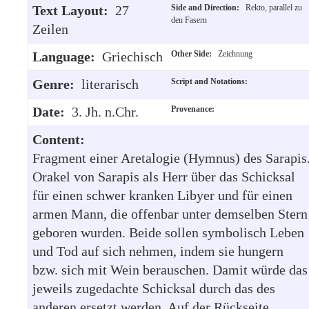
Text Layout:
27
Side and Direction:
Rekto, parallel zu
den Fasern
Zeilen
Language:
Griechisch
Other Side:
Zeichnung
Genre:
literarisch
Script and Notations:
Date:
3. Jh. n.Chr.
Provenance:
Content:
Fragment einer Aretalogie (Hymnus) des Sarapis
Orakel von Sarapis als Herr über das Schicksal
für einen schwer kranken Libyer und für einen
armen Mann, die offenbar unter demselben Stern
geboren wurden. Beide sollen symbolisch Leben
und Tod auf sich nehmen, indem sie hungern
bzw. sich mit Wein berauschen. Damit würde das
jeweils zugedachte Schicksal durch das des
anderen ersetzt werden. Auf der Rückseite