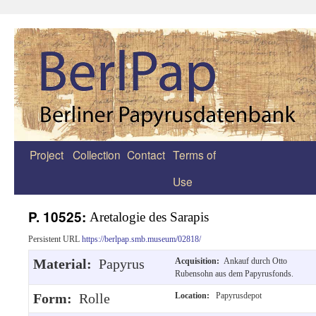
Project
Collection
Contact
Terms of
Zum
Use
Inhalt
springen
P. 10525:
Aretalogie des Sarapis
Persistent URL
https://berlpap.smb.museum/02818/
Material:
Papyrus
Acquisition:
Ankauf durch Otto
Rubensohn aus dem Papyrusfonds.
Form:
Rolle
Location:
Papyrusdepot