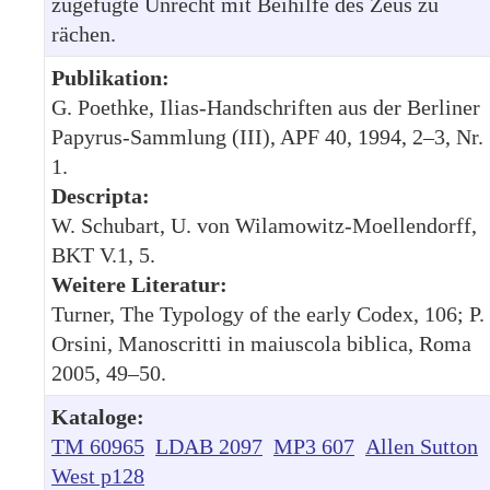
zugefügte Unrecht mit Beihilfe des Zeus zu
rächen.
Publikation:
G. Poethke, Ilias-Handschriften aus der Berliner
Papyrus-Sammlung (III), APF 40, 1994, 2–3, Nr.
1.
Descripta:
W. Schubart, U. von Wilamowitz-Moellendorff,
BKT V.1, 5.
Weitere Literatur:
Turner, The Typology of the early Codex, 106; P.
Orsini, Manoscritti in maiuscola biblica, Roma
2005, 49–50.
Kataloge:
TM 60965
LDAB 2097
MP3 607
Allen Sutton
West p128