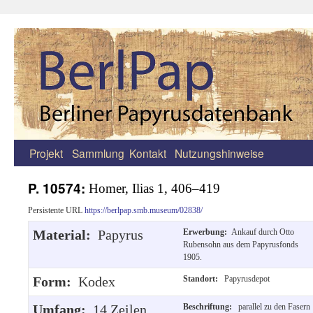
Projekt
Sammlung
Kontakt
Nutzungshinweise
Zum
Inhalt
P. 10574:
Homer, Ilias 1, 406–419
springen
Persistente URL
https://berlpap.smb.museum/02838/
Material:
Papyrus
Erwerbung:
Ankauf durch Otto
Rubensohn aus dem Papyrusfonds
1905.
Form:
Kodex
Standort:
Papyrusdepot
Umfang:
14 Zeilen
Beschriftung:
parallel zu den Fasern