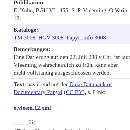
Publikation:
E. Kühn, BGU VI 1455; S. P. Vleeming, O.Varia
12.
Kataloge:
TM 3008
HGV 3008
Papyri.info 3008
Bemerkungen:
Eine Datierung auf den 22. Juli 280 v.Chr. ist lau
Vleeming wahrscheinlich zu früh, kann aber
nicht vollständig ausgeschlossen werden.
Text
, basierend auf der
Duke Databank of
Documentary Papyri
(
CC BY
), s. Link:
o.vleem.12.xml
-- -- --