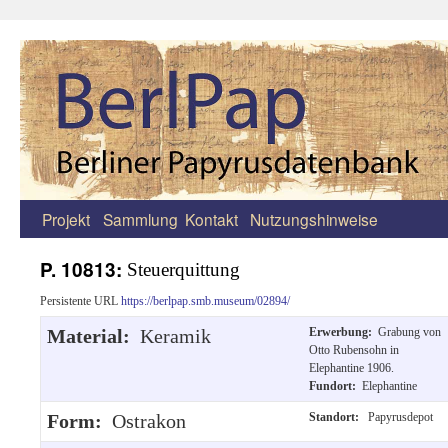
Projekt
Sammlung
Kontakt
Nutzungshinweise
Zum
Inhalt
P. 10813:
Steuerquittung
springen
Persistente URL
https://berlpap.smb.museum/02894/
Material:
Keramik
Erwerbung:
Grabung von
Otto Rubensohn in
Elephantine 1906.
Fundort:
Elephantine
Form:
Ostrakon
Standort:
Papyrusdepot