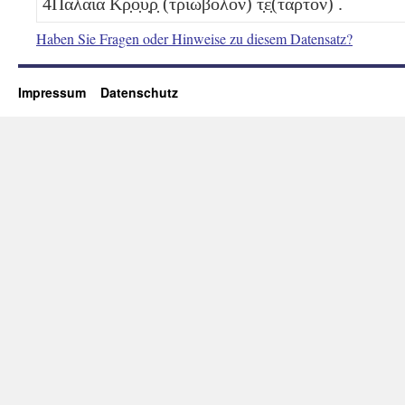
4
Παλαια Κρ̣ο̣υ̣ρ̣
(τριώβολον)
τ̣έ̣(ταρτον)
.
Haben Sie Fragen oder Hinweise zu diesem Datensatz?
Impressum
Datenschutz