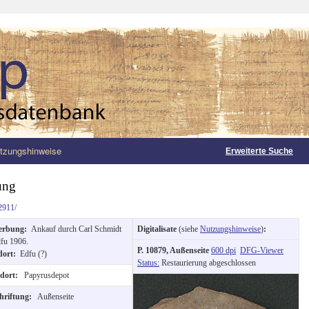
tzungshinweise
Erweiterte Suche
ung
2911/
erbung:
Ankauf durch Carl Schmidt
Digitalisate
(siehe
Nutzungshinweise
)
:
dfu 1906.
P. 10879, Außenseite
600 dpi
DFG-Viewer
dort:
Edfu (?)
Status:
Restaurierung abgeschlossen
ndort:
Papyrusdepot
hriftung:
Außenseite