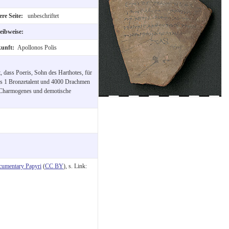
re Seite:
unbeschriftet
eibweise:
kunft:
Apollonos Polis
, dass Poeris, Sohn des Harthotes, für
res 1 Bronzetalent und 4000 Drachmen
n Charmogenes und demotische
cumentary Papyri
(
CC BY
), s. Link: