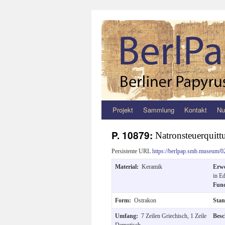
Projekt
Sammlung
Kontakt
Nu
Zum
Inhalt
P. 10879:
Natronsteuerquitt
springen
Persistente URL
https://berlpap.smb.museum/0
Material:
Keramik
Erw
in E
Fun
Form:
Ostrakon
Sta
Umfang:
7 Zeilen Griechisch, 1 Zeile
Besc
Demotisch