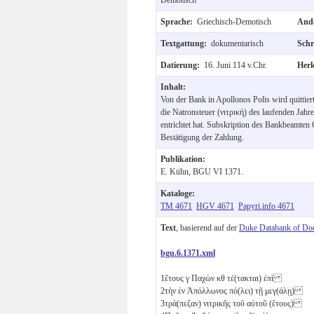
Sprache:
Griechisch-Demotisch
Ande
Textgattung:
dokumentarisch
Schr
Datierung:
16. Juni 114 v.Chr.
Her
Inhalt:
Von der Bank in Apollonos Polis wird quittiert
die Natronsteuer (νιτρική) des laufenden Jah
entrichtet hat. Subskription des Bankbeamte
Bestätigung der Zahlung.
Publikation:
E. Kühn, BGU VI 1371.
Kataloge:
TM 4671
HGV 4671
Papyri.info 4671
Text
, basierend auf der
Duke Databank of Do
bgu.6.1371.xml
1
ἔτους
γ
Παχὼν
κθ
τέ(τακται) ἐπὶ
2
τὴν ἐν Ἀπόλλωνος πό(λει) τῇ μεγ(άλῃ)
3
τρά(πεζαν) νιτρικῆς τοῦ αὐτοῦ (ἔτους)