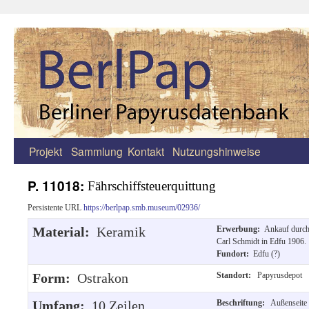
Projekt
Sammlung
Kontakt
Nutzungshinweise
Zum
Inhalt
P. 11018:
Fährschiffsteuerquittung
springen
Persistente URL
https://berlpap.smb.museum/02936/
Material:
Keramik
Erwerbung:
Ankauf durc
Carl Schmidt in Edfu 1906.
Fundort:
Edfu (?)
Form:
Ostrakon
Standort:
Papyrusdepot
Umfang:
10 Zeilen
Beschriftung:
Außenseite