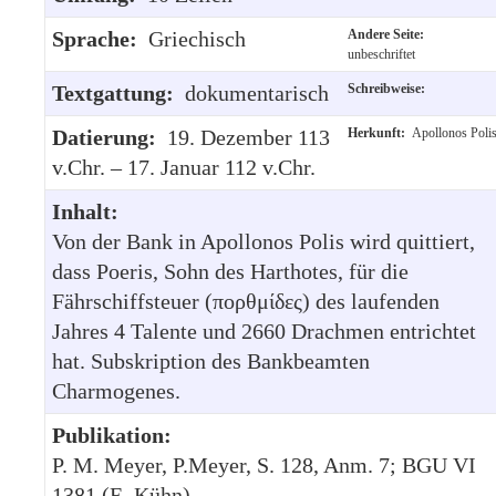
Sprache:
Griechisch
Andere Seite:
unbeschriftet
Textgattung:
dokumentarisch
Schreibweise:
Datierung:
19. Dezember 113
Herkunft:
Apollonos Poli
v.Chr. – 17. Januar 112 v.Chr.
Inhalt:
Von der Bank in Apollonos Polis wird quittiert,
dass Poeris, Sohn des Harthotes, für die
Fährschiffsteuer (πορθμίδες) des laufenden
Jahres 4 Talente und 2660 Drachmen entrichtet
hat. Subskription des Bankbeamten
Charmogenes.
Publikation:
P. M. Meyer, P.Meyer, S. 128, Anm. 7; BGU VI
1381 (E. Kühn).