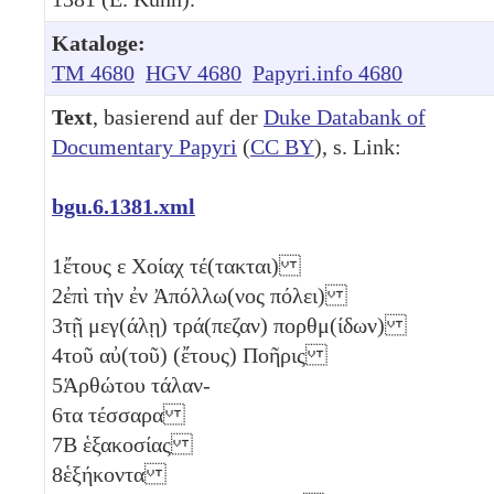
Kataloge:
TM 4680
HGV 4680
Papyri.info 4680
Text
, basierend auf der
Duke Databank of
Documentary Papyri
(
CC BY
), s. Link:
bgu.6.1381.xml
1
ἔτους
ε
Χοίαχ τέ(τακται)
2
ἐπὶ τὴν ἐν Ἀπόλλω(νος πόλει)
3
τῇ μεγ(άλῃ) τρά(πεζαν) πορθμ(ίδων)
4
τοῦ αὐ(τοῦ) (ἔτους) Ποῆρις
5
Ἁρθώτου τάλαν-
6
τα τέσσαρα
7
Β
ἑξακοσίας
8
ἑξήκοντα