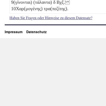
9
(γίνονται) (τάλαντα)
δ
Βχξ
.
10
Χαρ(μογένης) τρα(πεζίτης).
Haben Sie Fragen oder Hinweise zu diesem Datensatz?
Impressum
Datenschutz