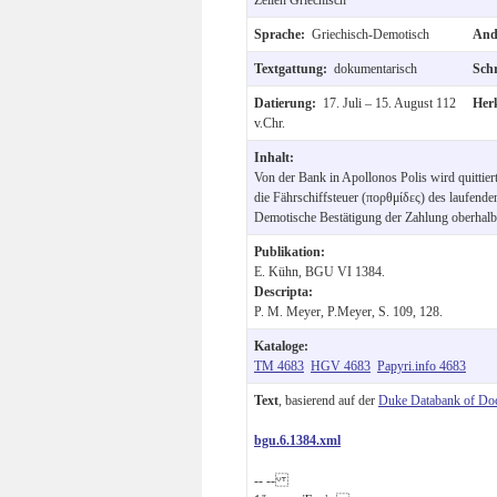
Sprache:
Griechisch-Demotisch
And
Textgattung:
dokumentarisch
Sch
Datierung:
17. Juli – 15. August 112
Her
v.Chr.
Inhalt:
Von der Bank in Apollonos Polis wird quittiert
die Fährschiffsteuer (πορθμίδες) des laufende
Demotische Bestätigung der Zahlung oberhalb
Publikation:
E. Kühn, BGU VI 1384.
Descripta:
P. M. Meyer, P.Meyer, S. 109, 128.
Kataloge:
TM 4683
HGV 4683
Papyri.info 4683
Text
, basierend auf der
Duke Databank of Do
bgu.6.1384.xml
-- --