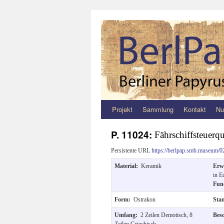
Projekt
Sammlung
Kontakt
Nu
Zum
Inhalt
P. 11024:
Fährschiffsteuerq
springen
Persistente URL
https://berlpap.smb.museum/0
Material:
Keramik
Erw
in E
Fun
Form:
Ostrakon
Sta
Umfang:
2 Zeilen Demotisch, 8
Bes
Zeilen Griechisch