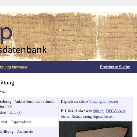
tzungshinweise
Erweiterte Suche
uittung
2940/
erbung:
Ankauf durch Carl Schmidt
Digitalisate
(siehe
Nutzungshinweise
)
:
dfu 1906.
P. 11024, Außenseite
600 dpi
DFG-Viewer
dort:
Edfu (?)
Status:
Restaurierung abgeschlossen
ndort:
Papyrusdepot
chriftung:
Außenseite