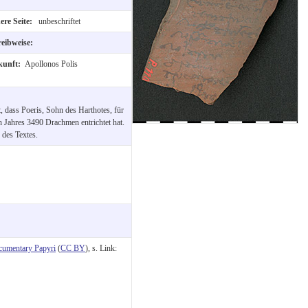
ere Seite:
unbeschriftet
reibweise:
kunft:
Apollonos Polis
, dass Poeris, Sohn des Harthotes, für
n Jahres 3490 Drachmen entrichtet hat.
 des Textes.
cumentary Papyri
(
CC BY
), s. Link: