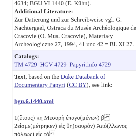
4634; BGU VI 1440 (E. Kühn).
Additional Literature:
Zur Datierung und zur Schreibweise vgl. G.
Nachtergael, Ostraca du Musée Archéologique d
Cracovie (O. Mus. Cracovie), Materiały
Archeologiczne 27, 1994, 41 und 42 = BL XI 27.
Catalogs:
TM 4729
HGV 4729
Papyri.info 4729
Text
, based on the
Duke Databank of
Documentary Papyri
(
CC BY
), see link:
bgu.6.1440.xml
1
(ἔτους)
κη
Μεσορὴ ἐπαγο(μένων)
β
2
εἰσμε(μέτρηκεν) εἰς θη(σαυρὸν) Ἀπό(λλωνος
πόλεως) εἰς τὸ