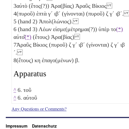
3
αὐτὸ (ἔτος(?)) Ἀρα(βίας) Ἀραῦς Βίκιος
4
(πυροῦ) ἑπτὰ
γ´
ιβ´
(γίνονται) (πυροῦ)
ζ
γ´
ιβ´
5
(hand 2) Ἀπολ(λώνιος).
6
(hand 3) Λέων εἰσμε(μέτρημαι(?)) ὑπὲρ το
(*)
αὐτο͂
(*)
(ἔτους) Ἀρα(βίας)
7
Ἀραῦς Βίκιος (πυροῦ)
ζ
γ´
ιβ´
(γίνονται)
ζ
γ´
ιβ
´
.
8
(ἔτους)
κη
ἐπαγο(μένων)
β
.
Apparatus
^
6. τοῦ
^
6. αὐτοῦ
Any Questions or Comments?
Impressum
Datenschutz