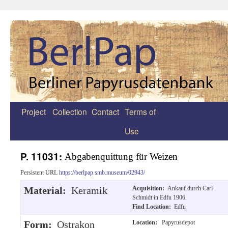
Project
Collection
Contact
Terms of
Zum
Use
Inhalt
springen
P. 11031:
Abgabenquittung für Weizen
Persistent URL
https://berlpap.smb.museum/02943/
Material:
Keramik
Acquisition:
Ankauf durch Carl
Schmidt in Edfu 1906.
Find Location:
Edfu
Form:
Ostrakon
Location:
Papyrusdepot