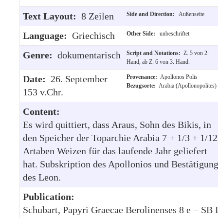
Text Layout:
8 Zeilen
Side and Direction:
Außenseite
Language:
Griechisch
Other Side:
unbeschriftet
Genre:
dokumentarisch
Script and Notations:
Z. 5 von 2.
Hand, ab Z. 6 von 3. Hand.
Date:
26. September
Provenance:
Apollonos Polis
Bezugsorte:
Arabia (Apollonopolites)
153 v.Chr.
Content:
Es wird quittiert, dass Araus, Sohn des Bikis, in
den Speicher der Toparchie Arabia 7 + 1/3 + 1/12
Artaben Weizen für das laufende Jahr geliefert
hat. Subskription des Apollonios und Bestätigun
des Leon.
Publication:
Schubart, Papyri Graecae Berolinenses 8 e = SB 