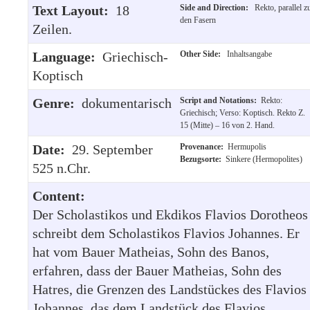
Text Layout:
18
Side and Direction:
Rekto, parallel z
den Fasern
Zeilen.
Language:
Griechisch-
Other Side:
Inhaltsangabe
Koptisch
Genre:
dokumentarisch
Script and Notations:
Rekto:
Griechisch; Verso: Koptisch. Rekto Z.
15 (Mitte) – 16 von 2. Hand.
Date:
29. September
Provenance:
Hermupolis
Bezugsorte:
Sinkere (Hermopolites)
525 n.Chr.
Content:
Der Scholastikos und Ekdikos Flavios Dorotheos
schreibt dem Scholastikos Flavios Johannes. Er
hat vom Bauer Matheias, Sohn des Banos,
erfahren, dass der Bauer Matheias, Sohn des
Hatres, die Grenzen des Landstückes des Flavios
Johannes, das dem Landstück des Flavios