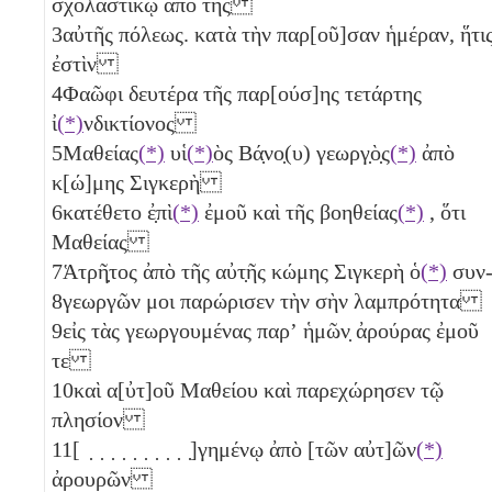
σχολαστικῷ ἀπὸ τῆς
3
αὐτῆς πόλεως. κατὰ τὴν παρ[οῦ]σαν ἡμέραν, ἥτι
ἐστὶν
4
Φαῶφι δευτέρα τῆς παρ[ούσ]ης τετάρτης
ἰ
(*)
νδικτίονος
5
Μαθείας
(*)
υἱ
(*)
ὸς Βά̣νο̣(υ) γεωργ̣ὸ̣ς
(*)
ἀπὸ
κ[ώ]μης Σιγκερὴ
6
κατέθετο ἐ̣πὶ
(*)
ἐμοῦ καὶ τῆς βοηθείας
(*)
, ὅτι
Μαθείας
7
Ἁτρῆ̣τος ἀπὸ τῆς αὐτ̣ῆς κώμης Σιγκερὴ ὁ
(*)
συν
8
γεωργῶν μοι παρώρισεν τὴν σὴν λαμπρότητα
9
εἰς τὰς γεωργουμένας παρʼ ἡμῶν̣ ἀρούρας ἐμοῦ
τε
10
καὶ α[ὐτ]οῦ Μαθείου καὶ παρεχώρησεν τῷ
πλησίον
11
[ ̣ ̣ ̣ ̣ ̣ ̣ ̣ ̣ ̣ ̣]γημένῳ ἀπὸ [τῶν αὐτ]ῶν
(*)
ἀρουρῶν