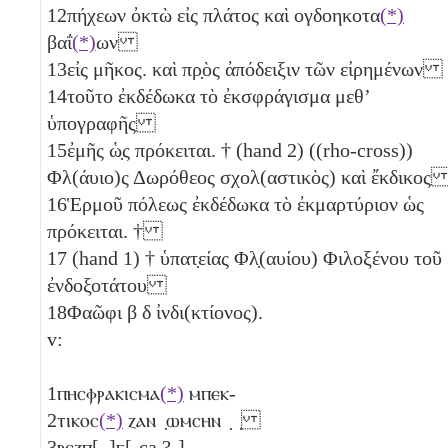
12
πήχεων ὀκτὼ
εἰς πλάτος καὶ ογδοηκοτα
(*)
βαΐ
(*)
ων
13
εἰς μῆκος. καὶ πρ̣ὸς ἀπόδειξιν τῶν εἰρημένων
14
τοῦτο ἐκδέδωκα τὸ ἐκσφράγισμα μεθʼ
ὑπογραφῆς
15
ἐμῆς ὡ̣ς πρόκειται. † (hand 2) ((rho-cross))
Φλ(άυιο)ς Δωρόθεος σχολ(αστικὸς) καὶ ἔκδικο
16
Ἑρμοῦ πόλεως ἐκδέδωκα τὸ ἐκμαρτύριον ὡς
πρόκειται. †
17
(hand 1) † ὑπατ̣είας Φλ̣(αυίου) Φιλοξένου τοῦ
ἐνδοξοτάτου
18
Φαῶφι
β
δ
ἰνδι(κτίονος).
v:
1
ⲡⲏⲥⲫⲣⲁⲕⲓⲥⲙⲁ
(*)
ⲙⲡⲉⲕ-
2
ⲧⲓⲕⲟⲥ
(*)
ⲍⲁⲛ ̣ⲱⲙⲥⲏⲛ ̣ ̣
3
ⲣⲉⲍⲡ[ ̣]ⲅ̣[-ca.?-]