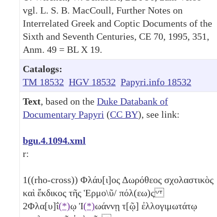
vgl. L. S. B. MacCoull, Further Notes on
Interrelated Greek and Coptic Documents of the
Sixth and Seventh Centuries, CE 70, 1995, 351,
Anm. 49 = BL X 19.
Catalogs:
TM 18532
HGV 18532
Papyri.info 18532
Text
, based on the
Duke Databank of
Documentary Papyri
(
CC BY
), see link:
bgu.4.1094.xml
r:
1
((rho-cross)) Φλάυ[ι]ος Δωρόθεος σχολαστικὸς
καὶ ἔκδικος τῆς Ἑρμο\ῦ/ πόλ(εω)ς
2
Φλα[υ]ΐ
(*)
ῳ Ἰ
(*)
ωάννῃ τ[ῷ] ἐλλογιμωτάτῳ