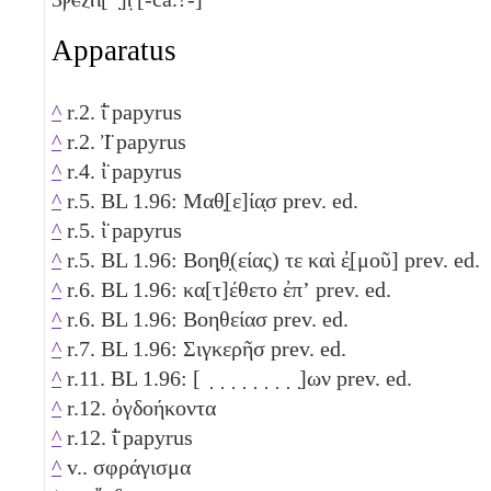
Apparatus
^
r.2. ΐ̈ papyrus
^
r.2. Ἰ̈ papyrus
^
r.4. ἰ̈ papyrus
^
r.5. BL 1.96: Μαθ̣[ε]ία̣σ prev. ed.
^
r.5. ἱ̈ papyrus
^
r.5. BL 1.96: Βοη̣θ̣(είας) τε καὶ ἐ̣[μοῦ] prev. ed.
^
r.6. BL 1.96: κα[τ]έθετο ἐπʼ prev. ed.
^
r.6. BL 1.96: Βοηθείασ prev. ed.
^
r.7. BL 1.96: Σιγκερῆσ prev. ed.
^
r.11. BL 1.96: [ ̣ ̣ ̣ ̣ ̣ ̣ ̣ ̣ ̣]ων prev. ed.
^
r.12. ὀγδοήκοντα
^
r.12. ΐ̈ papyrus
^
v.. σφράγισμα