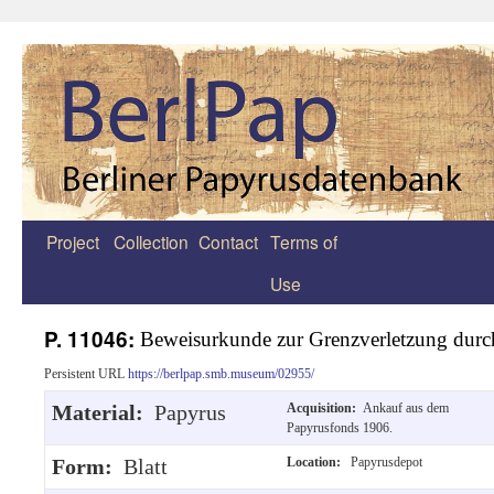
Project
Collection
Contact
Terms of
Zum
Use
Inhalt
springen
P. 11046:
Beweisurkunde zur Grenzverletzung durc
Persistent URL
https://berlpap.smb.museum/02955/
Material:
Papyrus
Acquisition:
Ankauf aus dem
Papyrusfonds 1906.
Form:
Blatt
Location:
Papyrusdepot