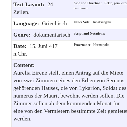
Text Layout:
24
Side and Direction:
Rekto, parallel z
den Fasern
Zeilen.
Language:
Griechisch
Other Side:
Inhaltsangabe
Genre:
dokumentarisch
Script and Notations:
Date:
15. Juni 417
Provenance:
Hermupolis
n.Chr.
Content:
Aurelia Eirene stellt einen Antrag auf die Miete
von zwei Zimmern eines den Erben von Serenos
gehörenden Hauses, die von Lykarion, Soldat des
numerus der Mauri, bewohnt werden sollen. Die
Zimmer sollen ab dem kommenden Monat für
eine von den Vermietern bestimmte Zeit gemiete
werden.