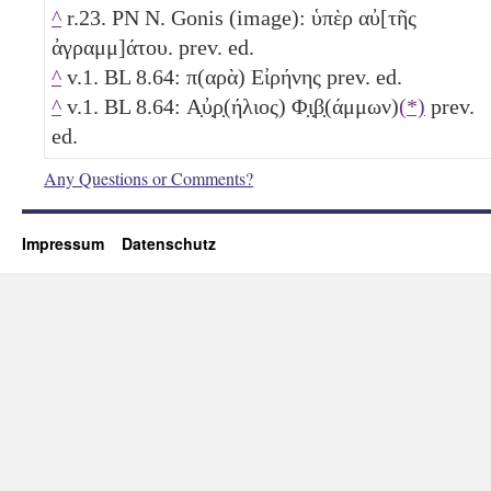
^
r.23. PN N. Gonis (image): ὑπὲρ αὐ[τῆς
ἀγραμμ]άτου. prev. ed.
^
v.1. BL 8.64: π(αρὰ) Εἰρήνης prev. ed.
^
v.1. BL 8.64: Α̣ὐ̣ρ̣(ήλιος) Φ̣ι̣β̣(άμμων)
(*)
prev.
ed.
Any Questions or Comments?
Impressum
Datenschutz