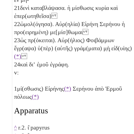
21
δενὶ καταβλάψασα. ἡ μίσθωσις κυρία καὶ
ἐπερ(ωτηθεῖσα)
22
ὡμολ(όγησα). Αὐρ(ηλία) Εἰρήνη Σερήνου ἡ
προ(ειρημένη) με[μίσ]θωμαι
23
ὡς πρ(όκειται). Αὐρ(ήλιος) Φοιβάμμων
ἔγρ(αψα) ὑ(πὲρ) (αὐτῆς) γράμ(ματα) μ̣ὴ̣ εἰδ(υίης)
(*)
24
καὶ διʼ ἐμοῦ ἐγράφη.
v:
1
μί(σθωσις) Εἰρήνης
(*)
Σερήνου ἀπὸ Ἑρμοῦ
πόλεως
(*)
Apparatus
^
r.2. ί̈ papyrus