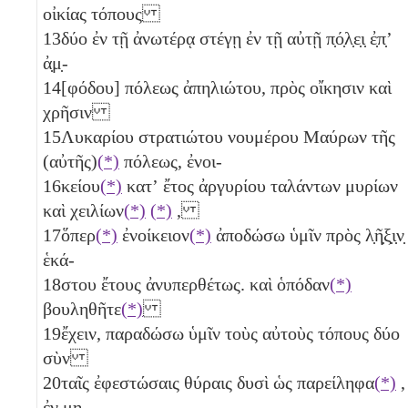
οἰκίας τόπους
13
δύο
ἐν τῇ ἀνωτέρᾳ στέγῃ ἐν τῇ αὐτῇ π̣ό̣λ̣ε̣ι̣ ἐ̣π̣ʼ
ἀ̣μ̣-
14
[φόδου] πόλεως ἀπηλιώτου, πρὸς οἴκησιν καὶ
χρῆσιν
15
Λυκαρίου στρατιώτου νουμέρου Μαύρων τῆς
(αὐτῆς)
(*)
πόλεως, ἐνοι-
16
κείου
(*)
κατʼ ἔτος ἀργυρίου ταλάντων
μυρίων
καὶ χειλίων
(*)
(*)
,
17
ὅπερ
(*)
ἐνοίκειον
(*)
ἀποδώσω ὑμῖν πρὸς λ̣ῆ̣ξ̣ι̣ν̣
ἑκά-
18
στου ἔτους ἀνυπερθέτως. καὶ ὁπόδαν
(*)
βουληθῆτε
(*)
19
ἔχειν, παραδώσω ὑμῖν τοὺς αὐτοὺς τόπους
δύο
σὺν
20
ταῖς ἐφεστώσαις θύραις
δυσὶ
ὡς παρείληφα
(*)
,
ἐν μη-