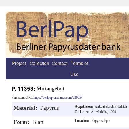
Project
Collection
Contact
Terms of
Zum
Use
Inhalt
springen
P. 11353:
Mietangebot
Persistent URL
https://berlpap.smb.museum/02993/
Material:
Papyrus
Acquisition:
Ankauf durch Friedrich
Zucker von Ali Abdelhaj 1909.
Form:
Blatt
Location:
Papyrusdepot