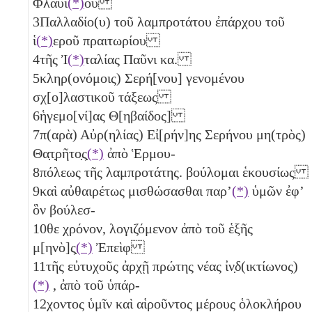
Φλαυί
(*)
ου
3
Παλλαδίο(υ) τοῦ λαμπροτάτου ἐπάρχου τοῦ
ἱ
(*)
εροῦ πραιτωρίου
4
τῆς Ἰ
(*)
ταλίας Παῦνι
κα
.
5
κληρ(ονόμοις) Σερή[νου] γενομένου
σχ[ο]λαστικοῦ τάξεως
6
ἡγεμο[νί]ας Θ[ηβαίδος]
7
π(αρὰ) Αὐρ(ηλίας) Εἰ[ρήν]ης Σερήνου μη(τρὸς)
Θα̣τ̣ρῆτο̣ς̣
(*)
ἀπὸ Ἑρμου-
8
πόλεως τῆς λαμπροτάτης. βούλομαι ἑκουσίως
9
καὶ αὐθαιρέτως μισθώσασθαι παρ’
(*)
ὑμῶν ἐφʼ
ὃν βούλεσ-
10
θε χρόνον, λογιζόμενον ἀπὸ τοῦ ἑξῆς
μ[ηνὸ]ς̣
(*)
Ἐπεὶφ
11
τῆς εὐτυχοῦς ἀρχῇ
πρώτης
νέας ἰν̣δ(ικτίωνος)
(*)
, ἀπὸ τοῦ ὑπάρ-
12
χοντος ὑμῖν καὶ αἱροῦντος μέρους ὁλοκλήρου