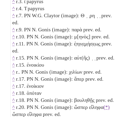
^
r.3. ἱ̈ papyrus
^
r.4. Ἰ̈ papyrus
^
r.7. PN W.G. Claytor (image): Θ ̣ ̣ρη ̣ ̣ prev.
ed.
^
r.9. PN N. Gonis (image): παρὰ prev. ed.
^
r.10. PN N. Gonis (image): μ[ηνὸς] prev. ed.
^
r.11. PN N. Gonis (image): ἐ̣π̣ι̣ν̣ε̣μ̣ή̣σ̣ε̣ω̣ς̣ prev.
ed.
^
r.15. PN N. Gonis (image): αὐτ(ῆς) ̣ ̣ prev. ed.
^
r.15. ἐνοικίου
^
r.. PN N. Gonis (image): χιλίων prev. ed.
^
r.17. PN N. Gonis (image): ἅπερ prev. ed.
^
r.17. ἐνοίκιον
^
r.18. ὁπόταν
^
r.18. PN N. Gonis (image): βουληθῇς prev. ed.
^
r.20. PN N. Gonis (image): ὥσπερ εἴληφα
(*)
ὥσπερ εἴληφα prev. ed.