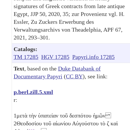
signatures of Greek contracts from late antique
Egypt, JJP 50, 2020, 35; zur Provenienz vgl. H.
Essler, Zu Zuckers Erwerbung des
Verwaltungsarchivs von Theadelphia, APF 67,
2021, 293–301.
Catalogs:
TM 17285
HGV 17285
Papyri.info 17285
Text
, based on the
Duke Databank of
Documentary Papyri
(
CC BY
), see link:
p.berl.zill.5.xml
r:
1
μετὰ τὴν ὑπατείαν τοῦ δεσπότου ἡμῶν
2
Θεοδοσίου τοῦ αἰωνίου Αὐγούστου τὸ
ζ
καὶ