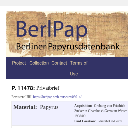
Project
Collection
Contact
Terms of
Zum
Use
Inhalt
springen
P. 11478:
Privatbrief
Persistent URL
https://berlpap.smb.museum/03014/
Material:
Papyrus
Acquisition:
Grabung von Friedrich
Zucker in Gharabet el-Gerza im Winter
1908/09.
Find Location:
Gharabet el-Gerza