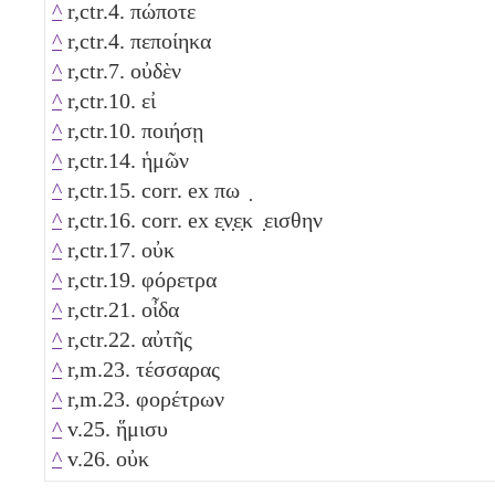
^
r,ctr.4. πώποτε
^
r,ctr.4. πεποίηκα
^
r,ctr.7. οὐδὲν
^
r,ctr.10. εἰ
^
r,ctr.10. ποιήσῃ
^
r,ctr.14. ἡμῶν
^
r,ctr.15. corr. ex πω ̣
^
r,ctr.16. corr. ex ε̣ν̣ε̣κ ̣εισθην
^
r,ctr.17. οὐκ
^
r,ctr.19. φόρετρα
^
r,ctr.21. οἶδα
^
r,ctr.22. αὐτῆς
^
r,m.23. τέσσαρας
^
r,m.23. φορέτρων
^
v.25. ἥμισυ
^
v.26. οὐκ