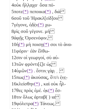
4
οὐκ ἤλ̣λ̣αχ̣α· ὅσα πό-
5
ποτε
(*)
πεποικα
(*)
, διὰ
6
σοῦ τοῦ Ἡρακλ[είδ]ου
7
γέγονε̣, ὀ̣δ̣ὲ̣ν̣
(*)
χω-
8
ρὶς σοῦ γέγονε. μὴ
9
ἀφῇς Ὀρσενόφιν,
10
ἠ
(*)
μὴ ποισῃ
(*)
σοι τὸ ἀνα-
11
φόριν· ἐὰν ἔλθω-
12
σιν οἱ γεωργοί, σὺ αὐ-
13
τῶν φρόντι[ζ]ε ὡ̣ς̣
14
ὑμῶν
(*)
. ἔστιν̣ γ̣ὰ̣ρ̣ ̣ ̣
15
πως
(*)
ἀκούσας̣, ὅ\τ/ι ἐ̣ν̣ε̣-
16
κλείσθην
(*)
, καὶ οὐκ ἦ̣λ-
17
θες πρὸς ἐμέ. ὀ̣κ
(*)
ἔσ-
18
τιν ὅλως ἀρταβ( )
ια
19
φόλετρα
(*)
Τάνεως.