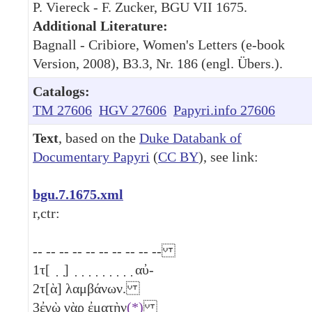
P. Viereck - F. Zucker, BGU VII 1675.
Additional Literature:
Bagnall - Cribiore, Women's Letters (e-book
Version, 2008), B3.3, Nr. 186 (engl. Übers.).
Catalogs:
TM 27606
HGV 27606
Papyri.info 27606
Text
, based on the
Duke Databank of
Documentary Papyri
(
CC BY
), see link:
bgu.7.1675.xml
r,ctr:
-- -- -- -- -- -- -- -- -- --
1
τ[ ̣ ̣] ̣ ̣ ̣ ̣ ̣ ̣ ̣ ̣ ̣ αὐ-
2
τ[ὰ] λαμβάνων.
3
ἐγὼ γὰρ ἐματὴν
(*)