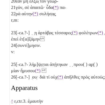
20
ἐὰν μὴ ἕλξ̣ω̣ τὸν γεωρ-
21
γόν, σὲ ἀπαιτῶ· ὖδα
(*)
πα-
22
ρὰ αὐτην
(*)
συλήσ̣α̣ς̣
r,m:
23
[-ca.?-] ̣ ̣η ἀρτάβ̣ας τέσσαρες
(*)
φολέτρων
(*)
ἐπεὶ ἐτ[α]ξάμην
24
[συντί]μησιν.
v:
25
[-ca.?- λήμ]ψ̣ε̣ται ἀπῄτηκαν ̣ ̣ πρου( ) α̣ρ̣( )
μίαν ἥμυσου
(*)
26
[-ca.?-] ̣ου̣· διὰ τί οὐχ
(*)
ἀπῆλθες πρὸς αὐτούς
Apparatus
^
r,ctr.3. ἐμαυτὴν