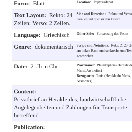
Form:
Blatt
Location:
Papyrusdepot
Text Layout:
Rekto: 24
Side and Direction:
Rekto und Verso
parallel und quer zu den Fasern
Zeilen; Verso: 2 Zeilen.
Language:
Griechisch
Other Side:
Fortsetzung des Textes
Genre:
dokumentarisch
Script and Notations:
Rekto Z. 23–2
am linken Rand und senkrecht zum Tex
geschrieben.
Date:
2. Jh. n.Chr.
Provenance:
Philadelpheia (Herakleid
Meris, Arsinoites)
Bezugsorte:
Tanis (Herakleidu Meris,
Arsinoites)
Content:
Privatbrief an Herakleides, landwirtschaftliche
Angelegenheiten und Zahlungen für Transporte
betreffend.
Publication: