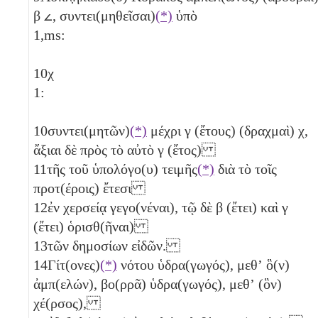
β
𐅵
, συντει(μηθεῖσαι)
(*)
ὑπὸ
1,ms:
10
χ
1:
10
συντει(μητῶν)
(*)
μέχρι
γ
(ἔτους) (δραχμαὶ)
χ
,
ἄξιαι δὲ πρὸς τὸ αὐτὸ
γ
(ἔτος)
11
τῆς τοῦ ὑπολόγο(υ) τειμῆς
(*)
διὰ τὸ τοῖς
προτ(έροις) ἔτεσι
12
ἐν χερσείᾳ γεγο(νέναι), τῷ δὲ
β
(ἔτει) καὶ
γ
(ἔτει) ὁρισθ(ῆναι)
13
τῶν δημοσίων εἰδῶν.
14
Γίτ(ονες)
(*)
νότου ὑδρα(γωγός), μεθʼ ὃ(ν)
ἀμπ(ελών), βο(ρρᾶ) ὑδρα(γωγός), μεθʼ (ὃν)
χέ(ρσος),