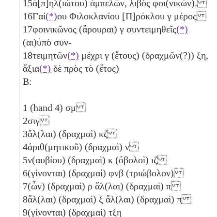
15
ἀ[π]ηλ(ιώτου) ἀμπελών, λιβὸς φοι(νικών).
16
Γαί
(*)
ου Φιλοκλανίου [Π]ρόκλου
γ
μέρος
17
φοινικῶνος (ἄρουραι)
γ
συντειμηθεῖς
(*)
(αι)ὑπὸ συν-
18
τειμητῶν
(*)
μέχρι
γ
(ἔτους) (δραχμῶν(?))
ξη
,
ἄξια
(*)
δὲ πρὸς τὸ (ἔτος)
B:
1
(hand 4)
σμ
2
σιγ
3
ἄλ(λαι) (δραχμαὶ)
κζ
4
ἀριθ(μητικοῦ) (δραχμαὶ)
ν
5
ν(αυβίου) (δραχμαὶ)
κ
(ὀβολοὶ)
ιζ
6
(γίνονται) (δραχμαὶ)
φνβ
(τριώβολον)
7
(ὧν) (δραχμαὶ)
ρ
ἄλ(λαι) (δραχμαὶ)
π
8
ἄλ(λαι) (δραχμαὶ)
ξ
ἄλ(λαι) (δραχμαὶ)
π̣
9
(γίνονται) (δραχμαὶ)
τξη