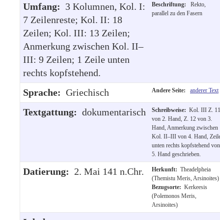
Umfang:
3 Kolumnen, Kol. I:
Beschriftung:
Rekto,
parallel zu den Fasern
7 Zeilenreste; Kol. II: 18
Zeilen; Kol. III: 13 Zeilen;
Anmerkung zwischen Kol. II–
III: 9 Zeilen; 1 Zeile unten
rechts kopfstehend.
Sprache:
Griechisch
Andere Seite:
anderer Text
Textgattung:
dokumentarisch
Schreibweise:
Kol. III Z. 1
von 2. Hand, Z. 12 von 3.
Hand, Anmerkung zwischen
Kol. II–III von 4. Hand, Zeil
unten rechts kopfstehend von
5. Hand geschrieben.
Datierung:
2. Mai 141 n.Chr.
Herkunft:
Theadelpheia
(Themistu Meris, Arsinoites)
Bezugsorte:
Kerkeesis
(Polemonos Meris,
Arsinoites)