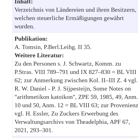
Inhalt:
Verzeichnis von Ländereien und ihren Besitzern,
welchen steuerliche Ermäßigungen gewährt
wurden.
Publikation:
A. Tomsin, P.Berl.Leihg. II 35.
Weitere Literatur:
Zu den Personen s. J. Schwartz, Komm. zu
P.Stras. VIII 789–791 und IX 827–830 = BL VIII
62; zur Anmerkung zwischen Kol. II–III Z. 4 vgl.
R. W. Daniel - P. J. Sijpesteijn, Some Notes on
"arithmetikon katoikon", ZPE 59, 1985, 49, Anm.
10 und 50, Anm. 12 = BL VIII 63; zur Provenien
vgl. H. Essler, Zu Zuckers Erwerbung des
Verwaltungsarchivs von Theadelphia, APF 67,
2021, 293–301.