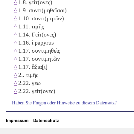
^
1.8. γείτ(ονες)
^
1.9. συντι(μηθεῖσαι)
^
1.10. συντι(μητῶν)
^
1.11. τιμῆς
^
1.14. Γείτ(ονες)
^
1.16. ί̈ papyrus
^
1.17. συντιμηθεῖς
^
1.17. συντιμητῶν
^
1.17. ἄξια[ι]
^
2.. τιμῆς
^
2.22. γεω
^
2.22. γείτ(ονες)
Haben Sie Fragen oder Hinweise zu diesem Datensatz?
Impressum
Datenschutz