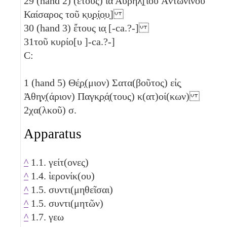
29
(hand 2) (ἔτους)
ια
Αὐρηλ̣[ίου Ἀντωνίνου
Καίσαρος τοῦ κ̣υ̣ρ̣ί̣ο̣υ̣]
30
(hand 3) ἔτους
ια̣
[-ca.?-]
31
τοῦ κυρίο[υ ]-ca.?-]
C:
1
(hand 5) Θέ̣ρ̣(μιον) Σατα(βοῦτος) εἰς̣
Ἀθη̣ν̣(άριον) Παγκ̣ρ̣ά̣(τους) κ(ατ)οί(κων)
2
χα(λκοῦ)
σ
.
Apparatus
^
1.1. γείτ(ονες)
^
1.4. ἱερονίκ(ου)
^
1.5. συντι(μηθεῖσαι)
^
1.5. συντι(μητῶν)
^
1.7. γεω