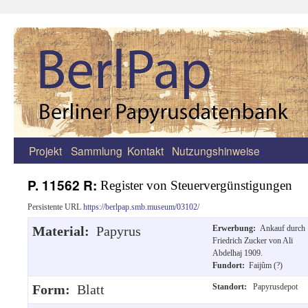
Projekt
Sammlung
Kontakt
Nutzungshinweise
Zum
Inhalt
P. 11562 R:
Register von Steuervergünstigungen
springen
Persistente URL
https://berlpap.smb.museum/03102/
Material:
Papyrus
Erwerbung:
Ankauf durch
Friedrich Zucker von Ali
Abdelhaj 1909.
Fundort:
Faijûm (?)
Form:
Blatt
Standort:
Papyrusdepot