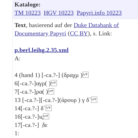
Kataloge:
TM 10223
HGV 10223
Papyri.info 10223
Text
, basierend auf der
Duke Databank of
Documentary Papyri
(
CC BY
), s. Link:
p.berl.leihg.2.35.xml
A:
4
(hand 1) [-ca.?-] (δραχμ )
6
[-ca.?-]α̣γρ( )
7
[-ca.?-]ρα( )
13
[-ca.?-][-ca.?-](ἀρουρ )
γ
δ´
14
[-ca.?-]
δ´
16
[-ca.?-]ις
17
[-ca.?-] ̣δε
1: