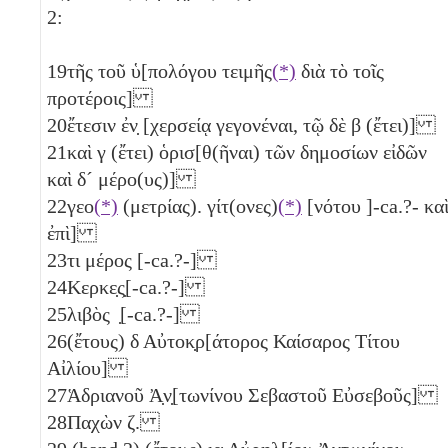
2:
19
τῆς τοῦ ὑ[πολόγου τειμῆς
(*)
διὰ τὸ τοῖς
προτέροις]
20
ἔτεσιν ἐν̣ [χερσείᾳ γεγονέναι, τῷ δὲ
β
(ἔτει)]
21
καὶ
γ
(ἔτει) ὁρισ[θ(ῆναι) τῶν δημοσίων εἰδῶν
καὶ
δ´
μέρο(υς)]
22
γεο
(*)
(μετρίας). γίτ(ονες)
(*)
[νότου ]-ca.?- κα
ἐπὶ]
23
τι μέρος [-ca.?-]
24
Κερκε̣ς̣[-ca.?-]
25
λιβὸς ̣[-ca.?-]
26
(ἔτους)
δ
Αὐτοκ̣ρ[άτορος Καίσαρος Τίτου
Αἰλίου]
27
Ἁδριανοῦ Ἀ̣ν̣[τωνίνου Σεβαστοῦ Εὐσεβοῦς]
28
Παχὼν
ζ
.