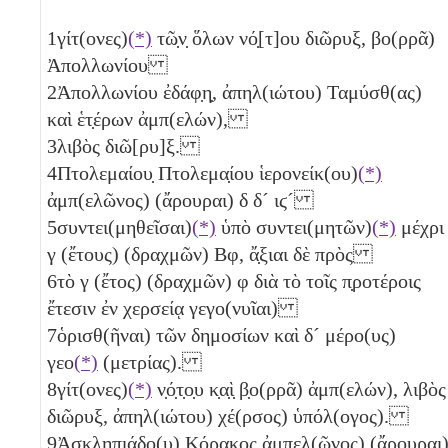
1
γίτ(ονες)
(*)
τῶ̣ν̣ ὅλων νό̣[τ]ου διῶρυξ, βο(ρρᾶ)
Ἀπολλωνίου
2
Ἀπολλωνίου ἐδάφ̣η̣, ἀπηλ(ιώτου) Ταμύσθ(ας)
καὶ ἑτ̣έρων ἀμπ(ελών),
3
λιβὸς διῶ[ρυ]ξ.
4
Πτολεμαίου̣ Πτολεμα̣ίου ἱερονείκ(ου)
(*)
ἀμπ(ελῶνος) (ἄρουραι)
δ
δ´
ιϛ´
5
συντει(μηθεῖσαι)
(*)
ὑπὸ συντει(μητῶν)
(*)
μέχρι
γ
(ἔτους) (δραχμῶν)
Βφ
, ἄ̣ξιαι δὲ πρὸς
6
τὸ
γ
(ἔτος) (δραχμῶν)
φ
διὰ τὸ τοῖς π̣ροτέροις
ἔτεσιν ἐν χερσείᾳ γεγο(νυῖαι)
7
ὁρισθ(ῆναι) τῶν δημοσίων καὶ
δ´
μέρο(υς)
γεο
(*)
(μετρίας).
8
γίτ(ονες)
(*)
ν̣ό̣τ̣ο̣υ κ̣α̣ὶ̣ β̣ο(ρρᾶ) ἀμπ(ελών), λιβὸς
διῶρυξ, ἀπηλ(ιώτου) χέ(ρσος) ὑπόλ(ογος).
9
Ἀσκλ̣ηπιάδο(υ) Κόρακος ἀμπελ(ῶνος) (ἄρουραι