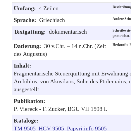
Umfang:
4 Zeilen.
Beschriftu
Sprache:
Griechisch
Andere Sei
Textgattung:
dokumentarisch
Schreibwei
geschrieben.
Datierung:
30 v.Chr. – 14 n.Chr. (Zeit
Herkunft:
P
des Augustus)
Inhalt:
Fragmentarische Steuerquittung mit Erwähnung e
Archibios, von Akusilaos, Sohn des Ptolemaios, 
ausgestellt.
Publikation:
P. Viereck - F. Zucker, BGU VII 1598 I.
Kataloge:
TM 9505
HGV 9505
Papyri.info 9505