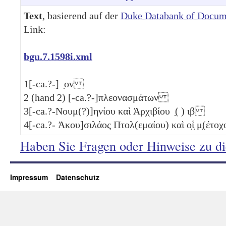
Text
, basierend auf der
Duke Databank of Docum
Link:
bgu.7.1598i.xml
1
[-ca.?-] ̣ον
2
(hand 2) [-ca.?-]πλεονασμάτων
3
[-ca.?-Νουμ(?)]ηνίου καὶ Ἀρχιβίου ̣( )
ιβ
4
[-ca.?- Ἀκου]σιλάος Πτολ(εμαίου) καὶ ο̣ἱ̣ μ̣(έτοχο
Haben Sie Fragen oder Hinweise zu d
Impressum
Datenschutz