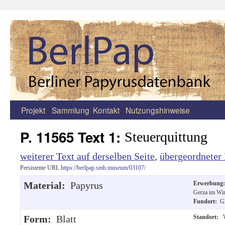
Projekt
Sammlung
Kontakt
Nutzungshinweise
Zum
Inhalt
P. 11565 Text 1:
Steuerquittung
springen
weiterer Text auf derselben Seite
,
übergeordneter 
Persistente URL
https://berlpap.smb.museum/03107/
Material:
Papyrus
Erwerbung
Gerza im Win
Fundort:
G
Form:
Blatt
Standort:
W