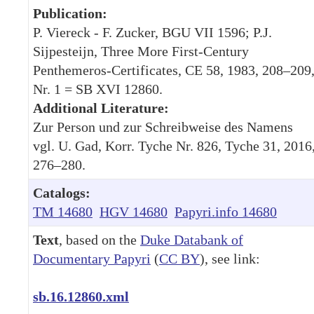
Publication:
P. Viereck - F. Zucker, BGU VII 1596; P.J.
Sijpesteijn, Three More First-Century
Penthemeros-Certificates, CE 58, 1983, 208–209
Nr. 1 = SB XVI 12860.
Additional Literature:
Zur Person und zur Schreibweise des Namens
vgl. U. Gad, Korr. Tyche Nr. 826, Tyche 31, 2016
276–280.
Catalogs:
TM 14680
HGV 14680
Papyri.info 14680
Text
, based on the
Duke Databank of
Documentary Papyri
(
CC BY
), see link:
sb.16.12860.xml