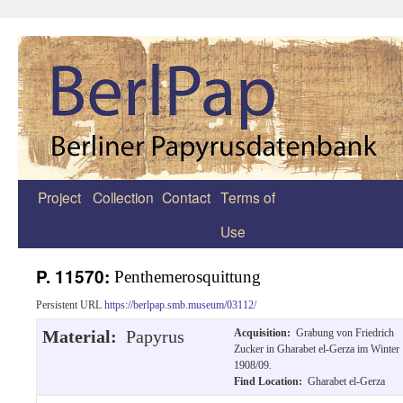
Project
Collection
Contact
Terms of
Zum
Use
Inhalt
springen
P. 11570:
Penthemerosquittung
Persistent URL
https://berlpap.smb.museum/03112/
Material:
Papyrus
Acquisition:
Grabung von Friedrich
Zucker in Gharabet el-Gerza im Winter
1908/09.
Find Location:
Gharabet el-Gerza