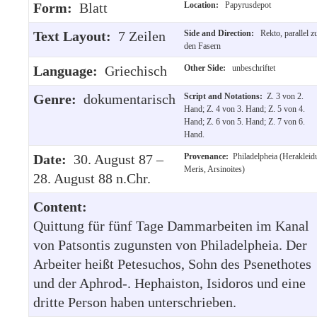
Form:
Blatt
Location:
Papyrusdepot
Text Layout:
7 Zeilen
Side and Direction:
Rekto, parallel z
den Fasern
Language:
Griechisch
Other Side:
unbeschriftet
Genre:
dokumentarisch
Script and Notations:
Z. 3 von 2.
Hand; Z. 4 von 3. Hand; Z. 5 von 4.
Hand; Z. 6 von 5. Hand; Z. 7 von 6.
Hand.
Date:
30. August 87 –
Provenance:
Philadelpheia (Herakleid
Meris, Arsinoites)
28. August 88 n.Chr.
Content:
Quittung für fünf Tage Dammarbeiten im Kanal
von Patsontis zugunsten von Philadelpheia. Der
Arbeiter heißt Petesuchos, Sohn des Psenethotes
und der Aphrod-. Hephaiston, Isidoros und eine
dritte Person haben unterschrieben.