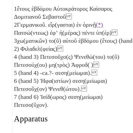
1
ἔτους ἑβδόμου Αὐτοκράτορος Καίσαρος
Δομιτιανοῦ Σεβαστοῦ
2
Γερμανικοῦ. εἴρ(γασται) ἐν ὀρινῇ
(*)
Πατσώ(ντεως) ἐφʼ ἡ(μέρας) πέντε
ὑπ(ὲρ)
3
χω(ματικῶν) το(ῦ) αὐτοῦ ἑβδόμου (ἔτους) (hand
2) Φιλαδελ(φείας)
4
(hand 3) Πετεσοῦχο(ς) Ψενεθώ(του) το(ῦ)
Πετεσούχ(ου) μη(τρὸς) Ἀφροδ( )
5
(hand 4) -ca.?- σεση(μείωμαι).
6
(hand 5) Ἡφα(ιστίων) σεση(μείωμαι)
Πετεσοῦχ(ον) Ψενεθ(ώτου).
7
(hand 6) Ἰσίδ(ωρος) σεση(μείωμαι)
Πετεσο(ῦχον).
Apparatus