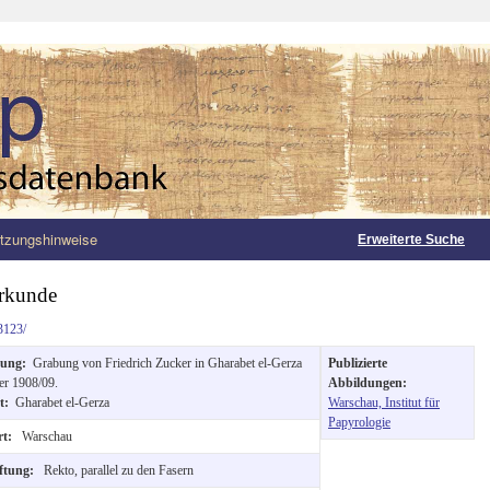
tzungshinweise
Erweiterte Suche
Urkunde
3123/
bung:
Grabung von Friedrich Zucker in Gharabet el-Gerza
Publizierte
er 1908/09.
Abbildungen:
rt:
Gharabet el-Gerza
Warschau, Institut für
Papyrologie
rt:
Warschau
iftung:
Rekto, parallel zu den Fasern