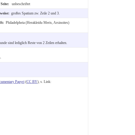
 Seite:
unbeschriftet
bweise:
großes Spatium zw. Zeile 2 und 3.
ft:
Philadelpheia (Herakleidu Meris, Arsinoites)
de sind lediglich Reste von 2 Zeilen erhalten.
.
cumentary Papyri
(
CC BY
), s. Link: