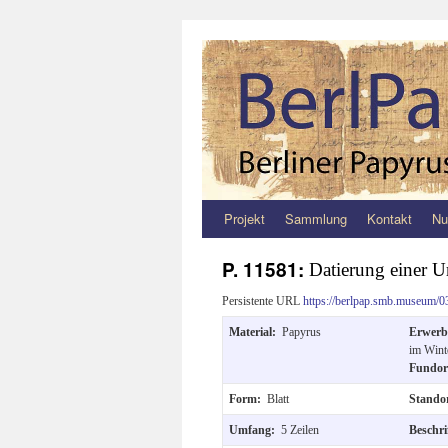
Projekt
Sammlung
Kontakt
Nu
Zum
Inhalt
P. 11581:
Datierung einer 
springen
Persistente URL
https://berlpap.smb.museum/0
Material:
Papyrus
Erwer
im Wint
Fundo
Form:
Blatt
Stando
Umfang:
5 Zeilen
Beschr