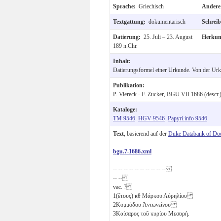
Sprache:
Griechisch
Andere
Textgattung:
dokumentarisch
Schrei
Datierung:
25. Juli – 23. August
Herkun
189 n.Chr.
Inhalt:
Datierungsformel einer Urkunde. Von der Urkun
Publikation:
P. Viereck - F. Zucker, BGU VII 1686 (descr.)
Kataloge:
TM 9546
HGV 9546
Papyri.info 9546
Text
, basierend auf der
Duke Databank of Do
bgu.7.1686.xml
-- -- -- -- -- -- -- -- -- --
-- --
vac. ?
1
(ἔτους)
κθ
Μάρκου Αὐρηλίου
2
Κομμόδου Ἀντωνείνου
3
Καίσαρος τοῦ κυρίου Μεσορή.