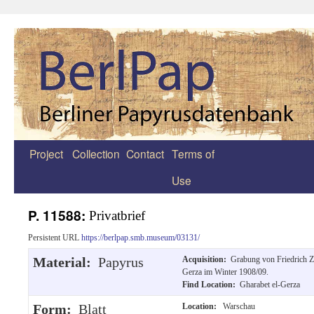
Project
Collection
Contact
Terms of
Zum
Use
Inhalt
springen
P. 11588:
Privatbrief
Persistent URL
https://berlpap.smb.museum/03131/
Material:
Papyrus
Acquisition:
Grabung von Friedrich Zu
Gerza im Winter 1908/09.
Find Location:
Gharabet el-Gerza
Form:
Blatt
Location:
Warschau