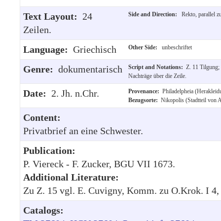
Text Layout:
24
Side and Direction:
Rekto, parallel z
Zeilen.
Language:
Griechisch
Other Side:
unbeschriftet
Genre:
dokumentarisch
Script and Notations:
Z. 11 Tilgung;
Nachträge über die Zeile.
Date:
2. Jh. n.Chr.
Provenance:
Philadelpheia (Herakleid
Bezugsorte:
Nikopolis (Stadtteil von 
Content:
Privatbrief an eine Schwester.
Publication:
P. Viereck - F. Zucker, BGU VII 1673.
Additional Literature:
Zu Z. 15 vgl. E. Cuvigny, Komm. zu O.Krok. I 4, 
Catalogs: