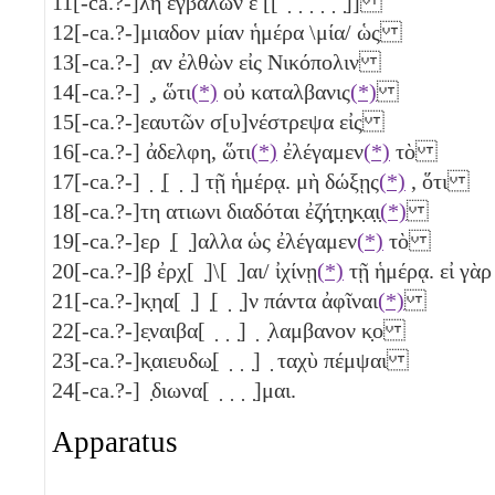
11
[-ca.?-]λη ἐγβαλὼν ε [[ ̣ ̣ ̣ ̣ ̣ ̣]]
12
[-ca.?-]μιαδον μίαν
ἡμέρα \μία/
ὡς
13
[-ca.?-] ̣αν ἐλθὼν εἰς Νικόπολιν
14
[-ca.?-] ̣, ὥτι
(*)
οὐ καταλβανις
(*)
15
[-ca.?-]εαυτῶν σ[υ]νέστρεψα εἰς
16
[-ca.?-] ἀδελφη, ὥτι
(*)
ἐλέγαμεν
(*)
τὸ
17
[-ca.?-] ̣ ̣[ ̣ ̣] τῇ ἡμέρᾳ. μὴ δώξῃς
(*)
, ὅτι
18
[-ca.?-]τη ατιωνι διαδόται ἐζ̣ή̣τ̣η̣κ̣α̣ι̣
(*)
19
[-ca.?-]ερ ̣[ ̣]αλλα ὡς ἐλέγαμεν
(*)
τὸ
20
[-ca.?-]β ἐρχ[ ̣]\[ ̣]αι/ ἰχίνῃ
(*)
τῇ ἡμέρᾳ. εἰ γ
21
[-ca.?-]κ̣ηα[ ̣] ̣[ ̣ ̣]ν πάντα ἀφῖναι
(*)
22
[-ca.?-]ε̣ναιβα[ ̣ ̣ ̣] ̣ ̣λαμβανον κ̣ο
23
[-ca.?-]κ̣αιευδω̣[ ̣ ̣ ̣] ̣ ταχὺ πέμψαι
24
[-ca.?-] ̣διωνα[ ̣ ̣ ̣ ̣]μαι.
Apparatus