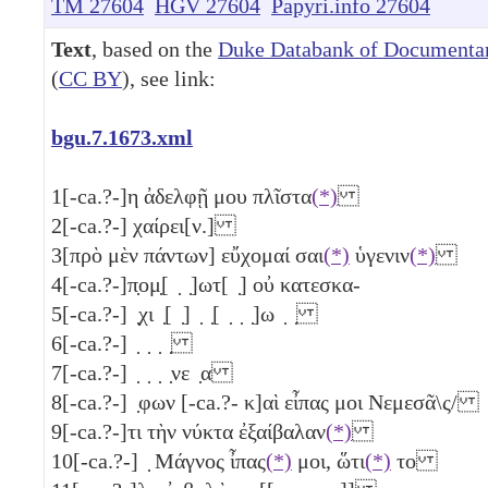
TM 27604
HGV 27604
Papyri.info 27604
Text
, based on the
Duke Databank of Documentar
(
CC BY
), see link:
bgu.7.1673.xml
1
[-ca.?-]η ἀδελφῇ μου πλῖστα
(*)
2
[-ca.?-] χαίρει[ν.]
3
[πρὸ μὲν πάντων] εὔχομαί σαι
(*)
ὑγενιν
(*)
4
[-ca.?-]π̣ομ̣[ ̣ ̣]ωτ[ ̣] οὐ κατεσκα-
5
[-ca.?-] ̣χι ̣[ ̣] ̣ ̣[ ̣ ̣ ̣]ω ̣ ̣
6
[-ca.?-] ̣ ̣ ̣ ̣
7
[-ca.?-] ̣ ̣ ̣ ̣νε ̣α
8
[-ca.?-] ̣φων [-ca.?- κ]αὶ εἶπας μοι Νεμεσᾶ\ς/
9
[-ca.?-]τι τὴν νύκτα ἐξαίβαλαν
(*)
10
[-ca.?-] ̣ Μάγνος ἶπας
(*)
μοι, ὥτι
(*)
το