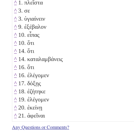
^
1. πλεῖστα
^
3. σε
^
3. ὑγιαίνειν
^
9. ἐξέβαλον
^
10. εἶπας
^
10. ὅτι
^
14. ὅτι
^
14. καταλαμβάνεις
^
16. ὅτι
^
16. ἐλέγομεν
^
17. δόξῃς
^
18. ἐζήτηκε
^
19. ἐλέγομεν
^
20. ἐκείνῃ
^
21. ἀφεῖναι
Any Questions or Comments?