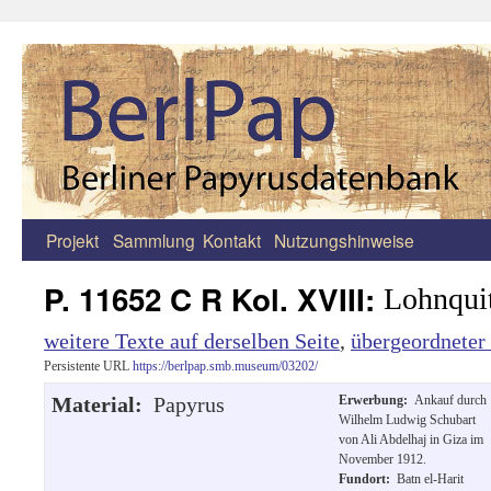
Projekt
Sammlung
Kontakt
Nutzungshinweise
Zum
Inhalt
P. 11652 C R Kol. XVIII:
Lohnqui
springen
weitere Texte auf derselben Seite
,
übergeordneter
Persistente URL
https://berlpap.smb.museum/03202/
Material:
Papyrus
Erwerbung:
Ankauf durch
Wilhelm Ludwig Schubart
von Ali Abdelhaj in Giza im
November 1912.
Fundort:
Batn el-Harit