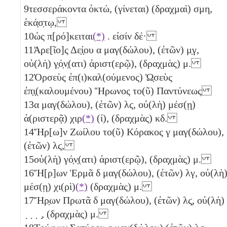
9
τεσσεράκοντα ὀκτώ, (γίνεται) (δραχμαὶ)
σμη
,
ἑκά̣σ̣τῳ,
10
ὡς π[ρό]κειται
(*)
. εἰσίν δέ·
11
Ἀρε[ῖο]ς Δε̣ί̣ου
α
μαγ(δώλου), (ἐτῶν)
μ̣γ
,
οὐ(λὴ) γ̣ό̣ν̣(ατι) ἀριστ(ερῷ), (δραχμὰς)
μ
.
12
Ὀρσεὺς ἐπ(ι)καλ(ούμενος) Ὠ̣σεὺς
ἐπ̣ι̣(καλουμένου) Ἥρωνος το(ῦ) Παντύνεως
13
α
μαγ(δώλου), (ἐτῶν)
λϛ
, οὐ(λὴ) μέσ(ῃ)
ἀ(ριστερᾷ) χιρ
(*)
(ί), (δραχμὰς)
κδ
.
14
Ἥρ[ω]ν Ζωίλου το(ῦ) Κόρακος
γ
μαγ(δώλου),
(ἐτῶν)
λϛ
,
15
οὐ(λὴ) γό̣ν̣(ατι) ἀριστ(ερῷ), (δραχμὰς)
μ
.
16
Ἥ[ρ]ων Ἑρμᾶ
δ
μαγ(δώλου), (ἐτῶν)
λγ
, οὐ(λὴ
μέσ(ῃ) χι(ρὶ)
(*)
(δραχμὰς)
μ
.
17
Ἥρ̣ων Πρωτᾶ
δ
μαγ(δώλου), (ἐτῶν)
λϛ̣
, οὐ(λὴ)
̣ ̣ ̣ ̣, (δραχμὰς)
μ
.