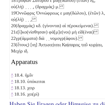
18
Τρύφων Σατύρου
ε
μαγ(δώλου) (ἐτῶν)
λ̣ϛ
,
οὐ(λὴ) ̣ ̣ ̣ ̣, (δραχμὰς)
μ
.
19
Ὀννῶφρις Ὀννώφρεως
ε
μαγ(δώλου), (ἐτῶν)
λ
,
ο̣ὐ̣(λὴ) ̣ ̣ ̣,
20
(δραχμὰς)
κδ
. (γίνονται) αἱ π(ροκείμεναι).
21
ε[ἰ]κο(νίσθησαν) φά[μ]ε(νοι) μὴ εἰδ(έναι)
22
γρ(άμματα) διὰ ̣ ̣ νομογρ(άφου).
23
(ἔτους) [
ιη
] Ἀ̣ν̣τ̣ω̣ν̣ε̣ί̣ν̣ο̣υ̣ Κ̣α̣ί̣σ̣α̣ρ̣ο̣ς̣ τ̣ο̣ῦ κ̣υ̣ρ̣ί̣ο̣υ̣,
Μεχὶρ
ιδ̣
.
Apparatus
^
18.4. ἡμῖν
^
18.10. ὑπόκειται
^
18.13. χειρ
^
18.16. χει(ρὶ)
Haben Sie Fragen oder Hinweise zu d