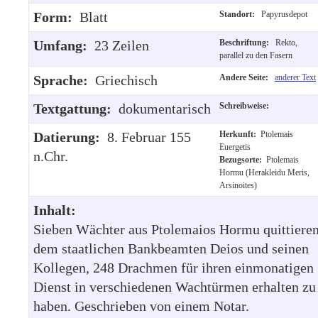
Form:
Blatt
Standort:
Papyrusdepot
Umfang:
23 Zeilen
Beschriftung:
Rekto,
parallel zu den Fasern
Sprache:
Griechisch
Andere Seite:
anderer Text
Textgattung:
dokumentarisch
Schreibweise:
Datierung:
8. Februar 155
Herkunft:
Ptolemais
Euergetis
n.Chr.
Bezugsorte:
Ptolemais
Hormu (Herakleidu Meris,
Arsinoites)
Inhalt:
Sieben Wächter aus Ptolemaios Hormu quittiere
dem staatlichen Bankbeamten Deios und seinen
Kollegen, 248 Drachmen für ihren einmonatigen
Dienst in verschiedenen Wachtürmen erhalten zu
haben. Geschrieben von einem Notar.