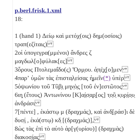
p.berl.frisk.1.xml
18:
1
(hand 1) Δείῳ καὶ μετόχ(οις) δημ(οσίοις)
τραπ(εζίταις)
2
οἱ ὑπογεγρα(μμένοι) ἄνδρες
ζ
μαγδωλ[ο]φύλακ[ες]
3
ὄρους Πτολεμαΐδο(ς) Ὅρμ̣ου. ἀ̣π̣έ̣χ̣[ο]μεν
4
παρʼ ὑμῶν τὰς ἐπιστα̣λ̣είσας ἡ̣μεῖν
(*)
ὑπὲρ
5
ὀψωνίου τοῦ Τῦ̣β̣ι̣ μη̣ν̣ὸ̣ς̣ [τοῦ ἐν]εστῶτος
6
ιη̣
(ἔτους) Ἀντωνίνου [Κ]α̣ί̣σ̣α̣ρ̣[ος] τ̣ο̣ῦ̣ κ̣υ̣ρ̣ί̣ο̣υ̣
ἀνδράσι
7
[πέντε]
, ἑκάστῳ
μ
(δραχμάς), καὶ ἀνδ̣[ράσ]ι δὲ
δυσ̣ί̣
, ἑκά(στῳ)
κδ̣
[(δραχμάς)],
8
ὡς τὰς ἐπὶ τὸ αὐτὸ ἀρ[γ(υρίου)] (δραχμὰς)
διακοσ̣ί̣ας