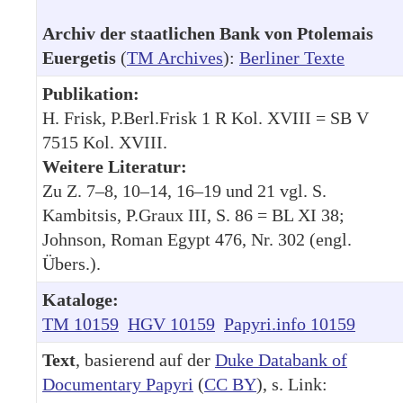
Archiv der staatlichen Bank von Ptolemais
Euergetis
(
TM Archives
):
Berliner Texte
Publikation:
H. Frisk, P.Berl.Frisk 1 R Kol. XVIII = SB V
7515 Kol. XVIII.
Weitere Literatur:
Zu Z. 7–8, 10–14, 16–19 und 21 vgl. S.
Kambitsis, P.Graux III, S. 86 = BL XI 38;
Johnson, Roman Egypt 476, Nr. 302 (engl.
Übers.).
Kataloge:
TM 10159
HGV 10159
Papyri.info 10159
Text
, basierend auf der
Duke Databank of
Documentary Papyri
(
CC BY
), s. Link: