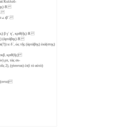
καὶ Κολλοῦ-
ης)
𐅸
.
.
α
𐅵
ιβ´
.
ας)
β
γ´
η´
, κριθ(ῆς)
𐅸
.
ς) (ἀρτάβης)
𐅸
.
αι(?))
ιε
δ´
, ὡς τῆς (ἀρτάβης) ἑκά(στης)
ρκβ
, κριθ(ῆς)
ῶν)
ρπ
, τὰς συ-
οῦς 2)
, (γίνονται) ἐπ(ὶ τὸ αὐτὸ)
άκ(οντα)