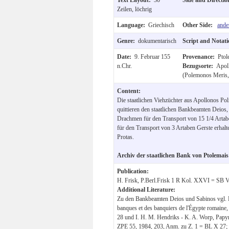
Zeilen, löchrig
Language:
Griechisch
Other Side:
ande
Genre:
dokumentarisch
Script and Notat
Date:
9. Februar 155
Provenance:
Ptol
n.Chr.
Bezugsorte:
Apol
(Polemonos Meris, 
Content:
Die staatlichen Viehzüchter aus Apollonos P
quittieren den staatlichen Bankbeamten Deios
Drachmen für den Transport von 15 1/4 Arta
für den Transport von 3 Artaben Gerste erhal
Protas.
Archiv der staatlichen Bank von Ptolemais
Publication:
H. Frisk, P.Berl.Frisk 1 R Kol. XXVI = SB
Additional Literature:
Zu den Bankbeamten Deios und Sabinos vgl. R
banques et des banquiers de l'Égypte romaine
28 und I. H. M. Hendriks - K. A. Worp, Papy
ZPE 55, 1984, 203, Anm. zu Z. 1 = BL X 27; z