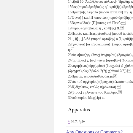
14
εἰ(σὶ) δέ· Ἀπόλ(λωνος πόλεως)· Ἡρώδης 
15
θος (πυροῦ ἀρτάβας)
ϛ
η´
, κριθ(ῆς) (ἀρτάβ
16
Πρωτ[ᾶ]ς̣ Κεφαλᾶ (πυροῦ ἀρτάβην)
α
γ´
η´
17
Ὀννω( ) καὶ [Π]α̣ποντὼς (πυροῦ ἀρτάβην)
18
Βερνικ(ίδος)· [Π]εκύσις καὶ Πειεὺς
19
πυροῦ (ἀρτάβας)
β
η´
, κριθ(ῆς)
𐅸
.
20
Πεσεὺς καὶ Πετερμ(ούθιος) (πυροῦ ἀρτάβ
21
̣ ̣θ̣[ ̣ ̣] Διδᾶ (πυροῦ ἀρτάβην)
α
𐅵̣
, κριθ(ῆ
22
(γίνονται) [αἱ π(ροκείμεναι)] (πυροῦ ἀρτάβ
η
,
23
τὰς σ[υνα]γ̣ο̣μ(ένας) ἀργ(υρίου) (δραχμὰς)
24
(ἀρτάβας)
γ
, [ὡς] τῶν
ρ
(ἀρταβῶν) (δραχμ
25
ναγομ(ένας) ἀργ(υρίου) (δραχμὰς)
ι̣δ
χ(αλκ
(δραχμαὶ)
ρλϛ̣
(ὀβολοὶ 2(?))
χ̣(αλκοῖ 2(?))
.
26
Πρωτᾶς ἀποσυσταθεὶς ἀπέχω
27
τὰς τοῦ ἀργ(υρίου) (δραχμὰς) ἑκατὸν τρι
28
ἓξ
δίχαλκον, καθὼς π(ρόκειται).
29
(ἔτους)
ιη
Ἀντωνείνου Καίσαρος
30
τοῦ κυρίου Μεχ(εὶρ)
ιε
.
Apparatus
^
26.7. ἡμῖν
Any Questions or Comments?