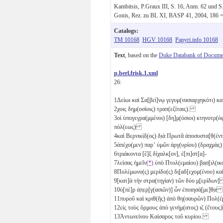
Kambitsis, P.Graux III, S. 16, Anm. 62 und S.
Gonis, Rez. zu BL XI, BASP 41, 2004, 186 =
Catalogs:
TM 10168
HGV 10168
Papyri.info 10168
Text
, based on the
Duke Databank of Documen
p.berl.frisk.1.xml
26:
1
Δείωι καὶ Σα[βεί]νῳ γεγυμ(νασιαρχηκότι) κα
2
χοις δημ(οσίοις) τραπ(εζίταις).
3
οἱ ὑπογεγρα(μμένοι) [δη]μ̣(όσιοι) κτηνοτρ
πόλ(εως)
4
καὶ Βερνικί̣δ̣(ος) δ̣ιὰ Πρωτᾶ ἀποσυστα[θ(
5
ἀπέχο(μεν) παρʼ ὑμῶν ἀργ(υρίου) (δραχμὰ
6
τριάκοντα [ἓ]ξ
δίχαλκ[ον], ἐ[πι]στ[α]-
7
λείσας ἡμεῖν
(*)
ὑπὸ Πτολ(εμαίου) β̣α̣σ̣[ιλ̣
8
Πολέμωνο(ς) μερίδο(ς) δι̣[αδ[εχομ(ένου) κ
9
[κατ]ὰ τὴν στρα(τηγίαν) τῶν δύο
μ̣[ερίδων
10
ὑ̣[πὲ]ρ ἀ̣π̣ερ̣[γ(ασιῶν)] ὧν ἐποιησά̣[με]θ̣α
11
πυροῦ καὶ κριθ(ῆς) ἀπὸ θη(σαυρῶν) Πολ(
12
εἰς τοὺς ὅρμους ἀπὸ γενήμ(ατος)
ιζ
(ἔτου
13
Ἀντωνείνου Καίσαρος τοῦ κυρίου.