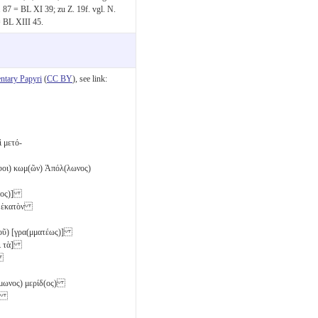
 87 = BL XI 39; zu Z. 19f. vgl. N.
 BL XIII 45.
tary Papyri
(
CC BY
), see link:
ὶ μετό-
(όφοι) κωμ(ῶν) Ἀπόλ(λωνος)
έντος)]
ς) ἑκατὸν
(ικοῦ) [γρα(μματέως)]
αὶ τὰ]
]
έμωνος) μερίδ(ος)
ς)