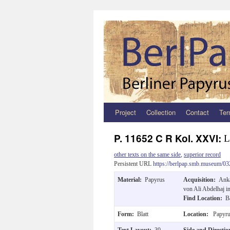
Project
Collection
Contact
Ter
Zum
Inhalt
P. 11652 C R Kol. XXVI:
L
springen
other texts on the same side
,
superior record
Persistent URL
https://berlpap.smb.museum/03
Material:
Papyrus
Acquisition:
Anka
von Ali Abdelhaj 
Find Location:
B
Form:
Blatt
Location:
Papyru
Text Layout:
30
Side and Directi