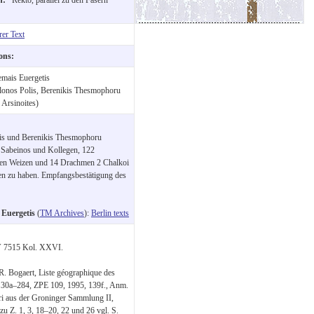
rer Text
ions:
emais Euergetis
lonos Polis, Berenikis Thesmophoru
Arsinoites)
olis und Berenikis Thesmophoru
, Sabeinos und Kollegen, 122
ben Weizen und 14 Drachmen 2 Chalkoi
ten zu haben. Empfangsbestätigung des
 Euergetis
(
TM Archives
):
Berlin texts
 V 7515 Kol. XXVI.
. Bogaert, Liste géographique des
, 30a–284, ZPE 109, 1995, 139f., Anm.
ri aus der Groninger Sammlung II,
u Z. 1, 3, 18–20, 22 und 26 vgl. S.