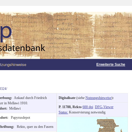
tzungshinweise
Erweiterte Suche
3324/
erbung:
Ankauf durch Friedrich
Digitalisate
(siehe
Nutzungshinweise
)
:
er in Mellawi 1910.
P. 11788, Rekto
600 dpi
DFG-Viewer
dort:
Mellawi
Status:
Konservierung notwendig
ndort:
Papyrusdepot
chriftung:
Rekto, quer zu den Fasern