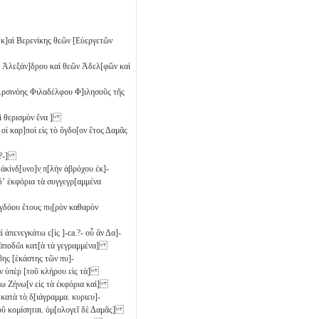
κ]αὶ Βερενίκης θεῶν [Εὐεργετῶν
Ἀλεξάν]δ̣ρ̣ου καὶ θεῶν Ἀδελ[φῶν καὶ
Ἀρσινόης Φιλαδέλφου Φ]ιλησοῦς τῆς
καὶ θερισμὸν ἕνα
]
 οἱ καρ]ποὶ εἰς τὸ ὄγδο[ον ἔτος Δαμᾶς
a.?-]
ἀκίνδ̣[υνο]ν̣ π̣[λὴν ἀβρόχου ἐκ]-
 δʼ ἐκφόρια τὰ συγγεγρ[αμμένα
γδόου ἔτους πυ̣[ρὸν καθαρὸν
αὶ ἀπενεγκάτω ε[ἰς ]-ca.?- οὗ ἂν Δα]-
μὴ ἀποδῶι κατ[ὰ τὰ γεγραμμένα]
βης [ἑκάστης τῶν πυ]-
ων ὑπὲρ [τοῦ κλήρου εἰς τὰ]
είτω Ζήνω[ν εἰς τὰ ἐκφόρια καὶ]
κατὰ τὸ̣ δ̣[ιάγραμμα. κυριευ]-
οῦ κομίσηται. ὁμ[ολογεῖ δὲ Δαμᾶς]