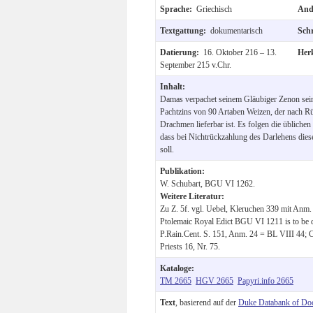
Sprache:
Griechisch
And
Textgattung:
dokumentarisch
Sch
Datierung:
16. Oktober 216 – 13.
Her
September 215 v.Chr.
Inhalt:
Damas verpachet seinem Gläubiger Zenon sein
Pachtzins von 90 Artaben Weizen, der nach R
Drachmen lieferbar ist. Es folgen die üblichen
dass bei Nichtrückzahlung des Darlehens die
soll.
Publikation:
W. Schubart, BGU VI 1262.
Weitere Literatur:
Zu Z. 5f. vgl. Uebel, Kleruchen 339 mit Anm.
Ptolemaic Royal Edict BGU VI 1211 is to be d
P.Rain.Cent. S. 151, Anm. 24 = BL VIII 44; 
Priests 16, Nr. 75.
Kataloge:
TM 2665
HGV 2665
Papyri.info 2665
Text
, basierend auf der
Duke Databank of Do