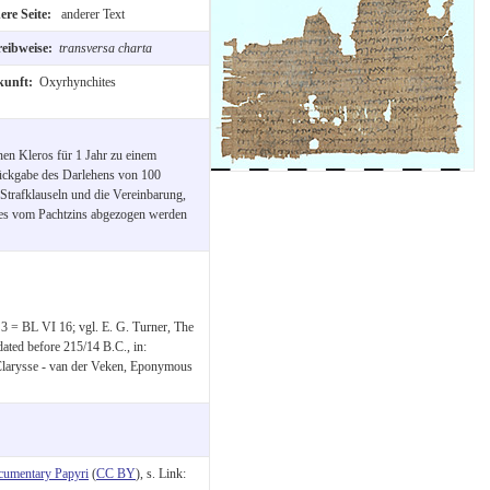
ere Seite:
anderer Text
reibweise:
transversa charta
kunft:
Oxyrhynchites
en Kleros für 1 Jahr zu einem
ückgabe des Darlehens von 100
 Strafklauseln und die Vereinbarung,
ses vom Pachtzins abgezogen werden
 3 = BL VI 16; vgl. E. G. Turner, The
ated before 215/14 B.C., in:
Clarysse - van der Veken, Eponymous
cumentary Papyri
(
CC BY
), s. Link: