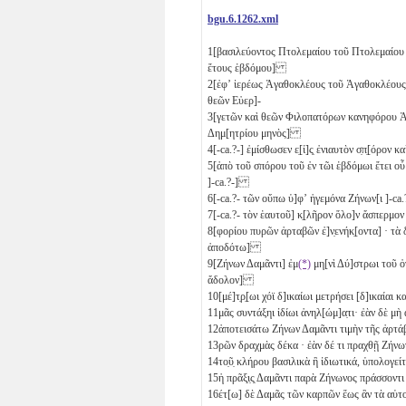
bgu.6.1262.xml
1
[βασιλεύοντος Πτολεμαίου τοῦ Πτολεμαίου 
ἔτους ἑβδόμου]
2
[ἐφʼ ἱερέως Ἀγαθοκλέους τοῦ Ἀγαθοκλέους 
θεῶν Εὐερ]-
3
[γετῶν καὶ θεῶν Φιλοπατόρων κανηφόρου 
Δημ[ητρίου μηνὸς]
4
[-ca.?-] ἐμίσθωσεν ε̣[ἰ]ς̣ ἐνιαυτὸν σ̣π̣[όρον 
5
[ἀπὸ τοῦ σπόρου τοῦ ἐν τῶι ἑβδόμωι ἔτει οὗ
]-ca.?-]
6
[-ca.?- τῶν οὔπω ὑ]φʼ ἡγεμόνα Ζήνων[ι ]-c
7
[-ca.?- τὸν ἑαυτοῦ] κ̣[λῆρον ὅλο]ν ἄσπερμον 
8
[φορίου πυρῶν ἀρταβῶν ἐ]ν̣ενήκ̣[οντα]
· τὰ
ἀποδότω]
9
[Ζήνων Δαμᾶντι] ἐμ
(*)
μη[νὶ Δύ]στρωι τοῦ ὀ
ἄδολον]
10
[μέ]τ̣ρ̣[ωι χόϊ δ]ικαίωι μετρήσει [δ]ικαίαι κ
11
μᾶς συντάξηι ἰδίωι ἀνηλ[ώμ]α̣τι· ἐὰν δὲ 
12
ἀποτεισάτω Ζήνων Δαμᾶντι τιμὴν τῆς ἀρτά
13
ρῶν δραχμὰς δέκα
· ἐὰν δέ τι πραχθῇ Ζήν
14
το̣ῦ̣ κλήρου βασιλικὰ ἢ ἰδιωτικά, ὑπολογ
15
ἡ πρᾶξ̣ι̣ς̣ Δαμᾶντι παρὰ Ζήνωνος πράσσοντι 
16
έτ[ω] δὲ Δαμᾶς τῶν καρπῶν ἕως ἂν τὰ αὑτ