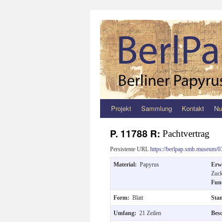
Projekt
Sammlung
Kontakt
Nu
Zum
Inhalt
P. 11788 R:
Pachtvertrag
springen
Persistente URL
https://berlpap.smb.museum/0
Material:
Papyrus
Erw
Zuck
Fun
Form:
Blatt
Sta
Umfang:
21 Zeilen
Bes